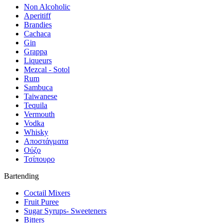
Non Alcoholic
Aperitiff
Brandies
Cachaca
Gin
Grappa
Liqueurs
Mezcal - Sotol
Rum
Sambuca
Taiwanese
Tequila
Vermouth
Vodka
Whisky
Αποστάγματα
Ούζο
Τσίπουρο
Bartending
Coctail Mixers
Fruit Puree
Sugar Syrups- Sweeteners
Bitters