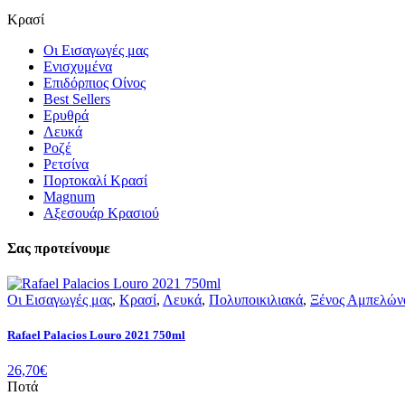
Κρασί
Οι Εισαγωγές μας
Ενισχυμένα
Επιδόρπιος Οίνος
Best Sellers
Ερυθρά
Λευκά
Ροζέ
Ρετσίνα
Πορτοκαλί Κρασί
Magnum
Αξεσουάρ Κρασιού
Σας προτείνουμε
Οι Εισαγωγές μας
,
Κρασί
,
Λευκά
,
Πολυποικιλιακά
,
Ξένος Αμπελών
Rafael Palacios Louro 2021 750ml
26,70
€
Ποτά