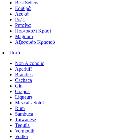
Best Sellers
Ερυθρά
Λευκά
Ροζέ
Ρετσίνα
Πορτοκαλί Κρασί
Magnum
Αξεσουάρ Κρασιού
Ποτά
Non Alcoholic
Aperitiff
Brandies
Cachaca
Gin
Grappa
Liqueurs
Mezcal - Sotol
Rum
Sambuca
Taiwanese
Tequila
Vermouth
Vodka