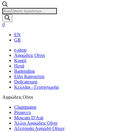
Products
search
0
EN
GR
e-shop
Αφρώδεις Οίνοι
Κρασί
Ποτά
Bartending
Είδη Καπνιστού
Delicatessen
Κελλάρι - Γευσιγνωσία
Αφρώδεις Οίνοι
Champagne
Prosecco
Moscato D'Asti
Άλλοι Αφρώδεις Οίνοι
Αξεσουάρ Αφρώδη Οίνων