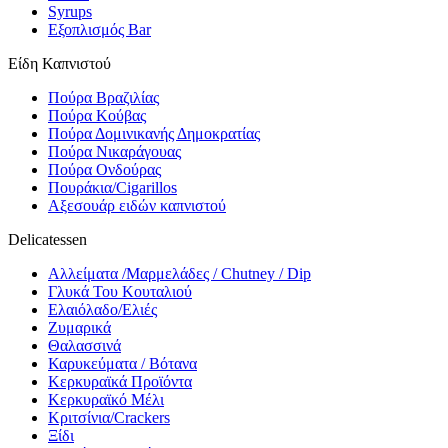
Syrups
Εξοπλισμός Bar
Είδη Καπνιστού
Πούρα Βραζιλίας
Πούρα Κούβας
Πούρα Δομινικανής Δημοκρατίας
Πούρα Νικαράγουας
Πούρα Ονδούρας
Πουράκια/Cigarillos
Αξεσουάρ ειδών καπνιστού
Delicatessen
Αλλείματα /Μαρμελάδες / Chutney / Dip
Γλυκά Του Κουταλιού
Ελαιόλαδο/Ελιές
Ζυμαρικά
Θαλασσινά
Καρυκεύματα / Βότανα
Κερκυραϊκά Προϊόντα
Κερκυραϊκό Μέλι
Κριτσίνια/Crackers
Ξίδι