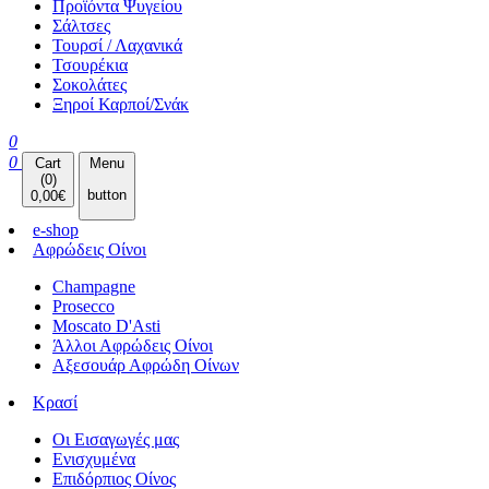
Προϊόντα Ψυγείου
Σάλτσες
Τουρσί / Λαχανικά
Τσουρέκια
Σοκολάτες
Ξηροί Καρποί/Σνάκ
0
0
Cart
Menu
(
0
)
button
0,00
€
e-shop
Αφρώδεις Οίνοι
Champagne
Prosecco
Moscato D'Asti
Άλλοι Αφρώδεις Οίνοι
Αξεσουάρ Αφρώδη Οίνων
Κρασί
Οι Εισαγωγές μας
Ενισχυμένα
Επιδόρπιος Οίνος