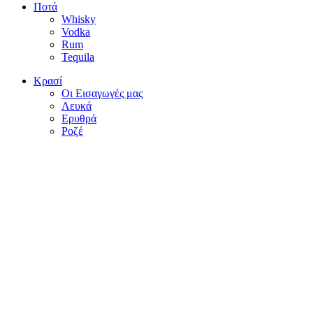
Ποτά
Whisky
Vodka
Rum
Tequila
Κρασί
Οι Εισαγωγές μας
Λευκά
Ερυθρά
Ροζέ