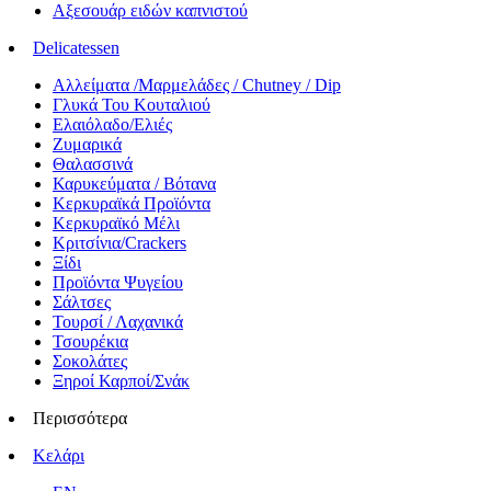
Αξεσουάρ ειδών καπνιστού
Delicatessen
Αλλείματα /Μαρμελάδες / Chutney / Dip
Γλυκά Του Κουταλιού
Ελαιόλαδο/Ελιές
Ζυμαρικά
Θαλασσινά
Καρυκεύματα / Βότανα
Κερκυραϊκά Προϊόντα
Κερκυραϊκό Μέλι
Κριτσίνια/Crackers
Ξίδι
Προϊόντα Ψυγείου
Σάλτσες
Τουρσί / Λαχανικά
Τσουρέκια
Σοκολάτες
Ξηροί Καρποί/Σνάκ
Περισσότερα
Κελάρι