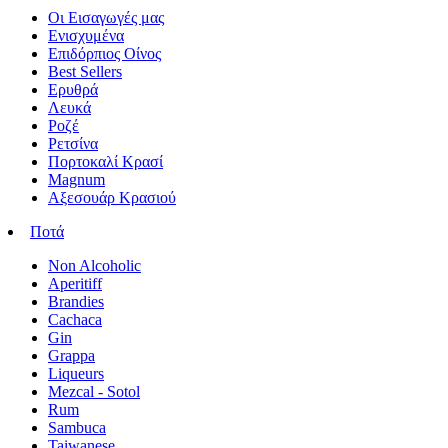
Οι Εισαγωγές μας
Ενισχυμένα
Επιδόρπιος Οίνος
Best Sellers
Ερυθρά
Λευκά
Ροζέ
Ρετσίνα
Πορτοκαλί Κρασί
Magnum
Αξεσουάρ Κρασιού
Ποτά
Non Alcoholic
Aperitiff
Brandies
Cachaca
Gin
Grappa
Liqueurs
Mezcal - Sotol
Rum
Sambuca
Taiwanese