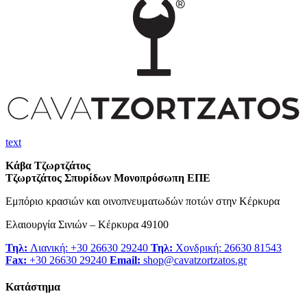
text
Κάβα Τζωρτζάτος
Τζωρτζάτος Σπυρίδων Μονοπρόσωπη ΕΠΕ
Εμπόριο κρασιών και οινοπνευματωδών ποτών στην Κέρκυρα
Ελαιουργία Σινιών – Κέρκυρα 49100
Τηλ:
Λιανική: +30 26630 29240
Τηλ:
Χονδρική: 26630 81543
Fax:
+30 26630 29240
Email:
shop@cavatzortzatos.gr
Κατάστημα