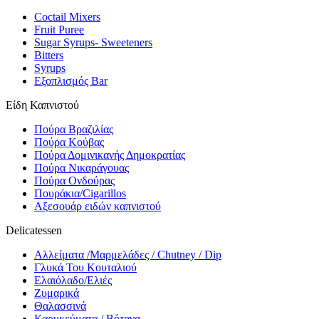
Coctail Mixers
Fruit Puree
Sugar Syrups- Sweeteners
Bitters
Syrups
Εξοπλισμός Bar
Είδη Καπνιστού
Πούρα Βραζιλίας
Πούρα Κούβας
Πούρα Δομινικανής Δημοκρατίας
Πούρα Νικαράγουας
Πούρα Ονδούρας
Πουράκια/Cigarillos
Αξεσουάρ ειδών καπνιστού
Delicatessen
Αλλείματα /Μαρμελάδες / Chutney / Dip
Γλυκά Του Κουταλιού
Ελαιόλαδο/Ελιές
Ζυμαρικά
Θαλασσινά
Καρυκεύματα / Βότανα