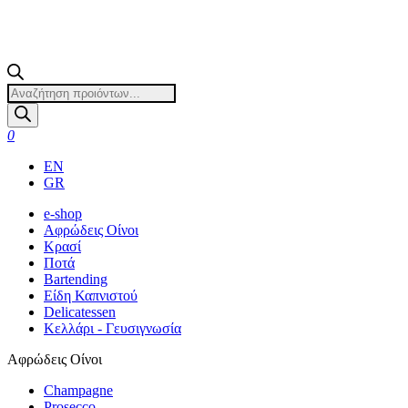
Products
search
0
EN
GR
e-shop
Αφρώδεις Οίνοι
Κρασί
Ποτά
Bartending
Είδη Καπνιστού
Delicatessen
Κελλάρι - Γευσιγνωσία
Αφρώδεις Οίνοι
Champagne
Prosecco