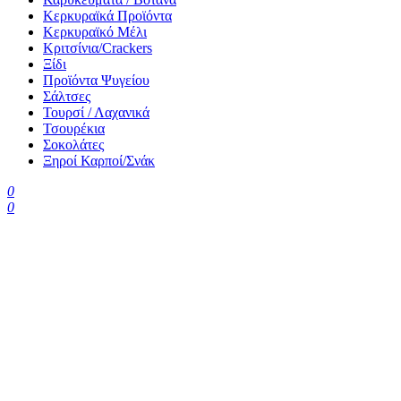
Κερκυραϊκά Προϊόντα
Κερκυραϊκό Μέλι
Κριτσίνια/Crackers
Ξίδι
Προϊόντα Ψυγείου
Σάλτσες
Τουρσί / Λαχανικά
Τσουρέκια
Σοκολάτες
Ξηροί Καρποί/Σνάκ
0
0