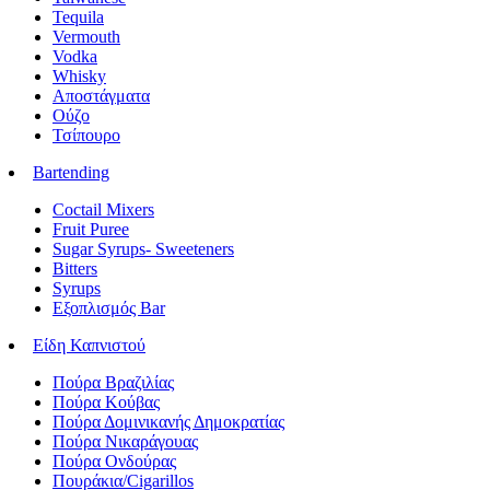
Tequila
Vermouth
Vodka
Whisky
Αποστάγματα
Ούζο
Τσίπουρο
Bartending
Coctail Mixers
Fruit Puree
Sugar Syrups- Sweeteners
Bitters
Syrups
Εξοπλισμός Bar
Είδη Καπνιστού
Πούρα Βραζιλίας
Πούρα Κούβας
Πούρα Δομινικανής Δημοκρατίας
Πούρα Νικαράγουας
Πούρα Ονδούρας
Πουράκια/Cigarillos