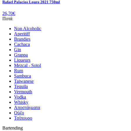
Rafael Palacios Louro 2021 750ml
26,70
€
Ποτά
Non Alcoholic
Aperitiff
Brandies
Cachaca
Gin
Grappa
Liqueurs
Mezcal - Sotol
Rum
Sambuca
Taiwanese
Tequila
Vermouth
Vodka
Whisky
Αποστάγματα
Ούζο
Τσίπουρο
Bartending