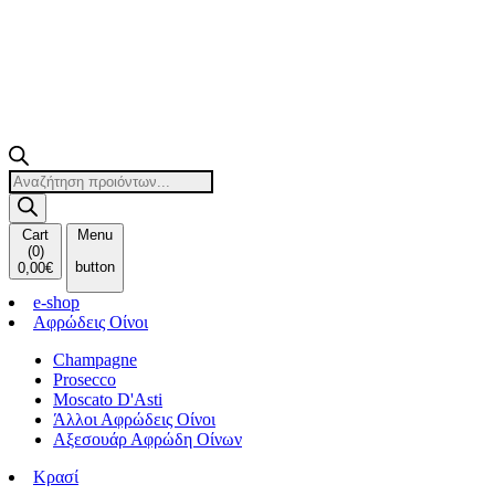
Products
search
Cart
Menu
(
0
)
button
0,00
€
e-shop
Αφρώδεις Οίνοι
Champagne
Prosecco
Moscato D'Asti
Άλλοι Αφρώδεις Οίνοι
Αξεσουάρ Αφρώδη Οίνων
Κρασί