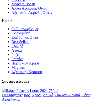
Moscato D'Asti
Άλλοι Αφρώδεις Οίνοι
Αξεσουάρ Αφρώδη Οίνων
Κρασί
Οι Εισαγωγές μας
Ενισχυμένα
Επιδόρπιος Οίνος
Best Sellers
Ερυθρά
Λευκά
Ροζέ
Ρετσίνα
Πορτοκαλί Κρασί
Magnum
Αξεσουάρ Κρασιού
Σας προτείνουμε
Οι Εισαγωγές μας
,
Κρασί
,
Λευκά
,
Πολυποικιλιακά
,
Ξένος
Αμπελώνας