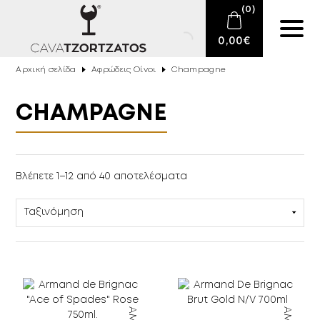
(
0
)
0,00
€
Αρχική σελίδα
Αφρώδεις Οίνοι
Champagne
Κανένα προϊόν στο καλάθι σας.
E-SHOP
CHAMPAGNE
ΑΦΡΏΔΕΙΣ ΟΊΝΟΙ
ΑΛΚΟΟΛΙΚΟΊ ΒΑΘΜΟΊ
ΚΡΑΣΊ
Βλέπετε 1–12 από 40 αποτελέσματα
BRAND
ΠΟΤΆ
BARTENDING
ΤΎΠΟΣ
ΕΊΔΗ ΚΑΠΝΙΣΤΟΎ
XΏΡΑ ΠΡΟΈΛΕΥΣΗΣ
DELICATESSEN