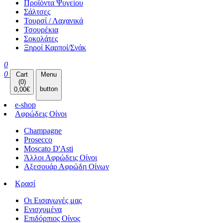
Προϊόντα Ψυγείου
Σάλτσες
Τουρσί / Λαχανικά
Τσουρέκια
Σοκολάτες
Ξηροί Καρποί/Σνάκ
0
0
Cart
Menu
(
0
)
button
0,00
€
e-shop
Αφρώδεις Οίνοι
Champagne
Prosecco
Moscato D'Asti
Άλλοι Αφρώδεις Οίνοι
Αξεσουάρ Αφρώδη Οίνων
Κρασί
Οι Εισαγωγές μας
Ενισχυμένα
Επιδόρπιος Οίνος