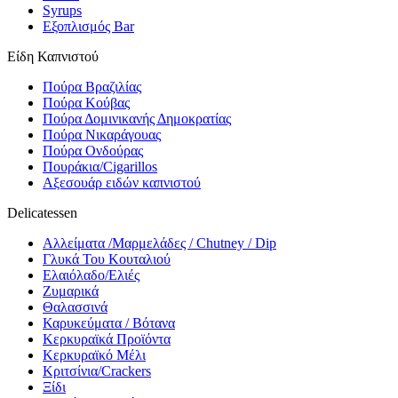
Syrups
Εξοπλισμός Bar
Είδη Καπνιστού
Πούρα Βραζιλίας
Πούρα Κούβας
Πούρα Δομινικανής Δημοκρατίας
Πούρα Νικαράγουας
Πούρα Ονδούρας
Πουράκια/Cigarillos
Αξεσουάρ ειδών καπνιστού
Delicatessen
Αλλείματα /Μαρμελάδες / Chutney / Dip
Γλυκά Του Κουταλιού
Ελαιόλαδο/Ελιές
Ζυμαρικά
Θαλασσινά
Καρυκεύματα / Βότανα
Κερκυραϊκά Προϊόντα
Κερκυραϊκό Μέλι
Κριτσίνια/Crackers
Ξίδι