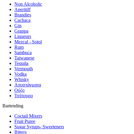
Non Alcoholic
Aperitiff
Brandies
Cachaca
Gin
Grappa
Liqueurs
Mezcal - Sotol
Rum
Sambuca
Taiwanese
Tequila
Vermouth
Vodka
Whisky
Αποστάγματα
Ούζο
Τσίπουρο
Bartending
Coctail Mixers
Fruit Puree
Sugar Syrups- Sweeteners
Bitters