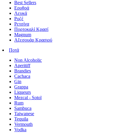
Best Sellers
Ερυθρά
Λευκά
Ροζέ
Ρετσίνα
Πορτοκαλί Κρασί
Magnum
Αξεσουάρ Κρασιού
Ποτά
Non Alcoholic
Aperitiff
Brandies
Cachaca
Gin
Grappa
Liqueurs
Mezcal - Sotol
Rum
Sambuca
Taiwanese
Tequila
Vermouth
Vodka