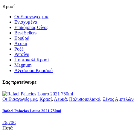
Κρασί
Οι Εισαγωγές μας
Ενισχυμένα
Επιδόρπιος Οίνος
Best Sellers
Ερυθρά
Λευκά
Ροζέ
Ρετσίνα
Πορτοκαλί Κρασί
Magnum
Αξεσουάρ Κρασιού
Σας προτείνουμε
Οι Εισαγωγές μας
,
Κρασί
,
Λευκά
,
Πολυποικιλιακά
,
Ξένος Αμπελών
Rafael Palacios Louro 2021 750ml
26,70
€
Ποτά