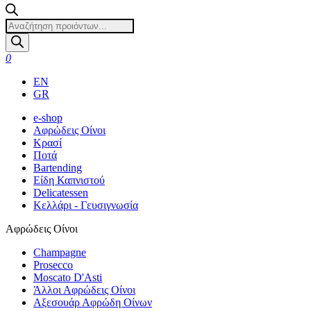
Products
search
0
EN
GR
e-shop
Αφρώδεις Οίνοι
Κρασί
Ποτά
Bartending
Είδη Καπνιστού
Delicatessen
Κελλάρι - Γευσιγνωσία
Αφρώδεις Οίνοι
Champagne
Prosecco
Moscato D'Asti
Άλλοι Αφρώδεις Οίνοι
Αξεσουάρ Αφρώδη Οίνων