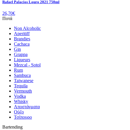
Rafael Palacios Louro 2021 750ml
26,70
€
Ποτά
Non Alcoholic
Aperitiff
Brandies
Cachaca
Gin
Grappa
Liqueurs
Mezcal - Sotol
Rum
Sambuca
Taiwanese
Tequila
Vermouth
Vodka
Whisky
Αποστάγματα
Ούζο
Τσίπουρο
Bartending