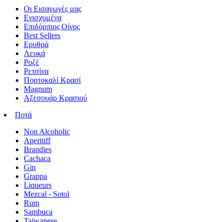
Οι Εισαγωγές μας
Ενισχυμένα
Επιδόρπιος Οίνος
Best Sellers
Ερυθρά
Λευκά
Ροζέ
Ρετσίνα
Πορτοκαλί Κρασί
Magnum
Αξεσουάρ Κρασιού
Ποτά
Non Alcoholic
Aperitiff
Brandies
Cachaca
Gin
Grappa
Liqueurs
Mezcal - Sotol
Rum
Sambuca
Taiwanese