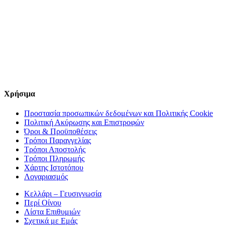
Χρήσιμα
Προστασία προσωπικών δεδομένων και Πολιτικής Cookie
Πολιτική Ακύρωσης και Επιστροφών
Όροι & Προϋποθέσεις
Τρόποι Παραγγελίας
Τρόποι Αποστολής
Τρόποι Πληρωμής
Χάρτης Ιστοτόπου
Λογαριασμός
Κελλάρι – Γευσιγνωσία
Περί Οίνου
Λίστα Επιθυμιών
Σχετικά με Εμάς