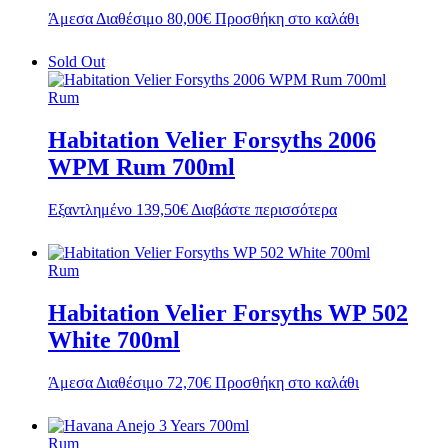
Άμεσα Διαθέσιμο
80,00
€
Προσθήκη στο καλάθι
Sold Out
Rum
Habitation Velier Forsyths 2006
WPM Rum 700ml
Εξαντλημένο
139,50
€
Διαβάστε περισσότερα
Rum
Habitation Velier Forsyths WP 502
White 700ml
Άμεσα Διαθέσιμο
72,70
€
Προσθήκη στο καλάθι
Rum