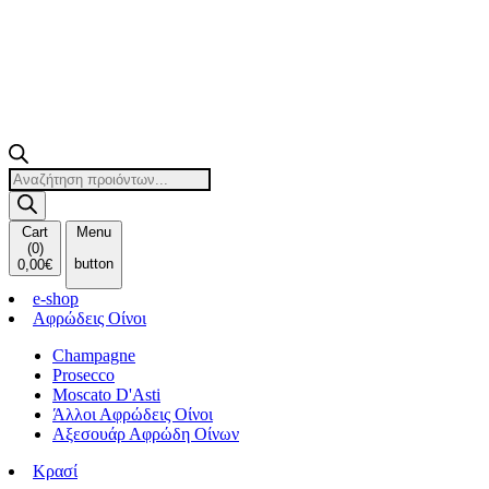
Products
search
Cart
Menu
(
0
)
button
0,00
€
e-shop
Αφρώδεις Οίνοι
Champagne
Prosecco
Moscato D'Asti
Άλλοι Αφρώδεις Οίνοι
Αξεσουάρ Αφρώδη Οίνων
Κρασί