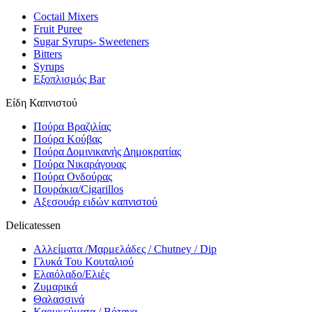
Coctail Mixers
Fruit Puree
Sugar Syrups- Sweeteners
Bitters
Syrups
Εξοπλισμός Bar
Είδη Καπνιστού
Πούρα Βραζιλίας
Πούρα Κούβας
Πούρα Δομινικανής Δημοκρατίας
Πούρα Νικαράγουας
Πούρα Ονδούρας
Πουράκια/Cigarillos
Αξεσουάρ ειδών καπνιστού
Delicatessen
Αλλείματα /Μαρμελάδες / Chutney / Dip
Γλυκά Του Κουταλιού
Ελαιόλαδο/Ελιές
Ζυμαρικά
Θαλασσινά
Καρυκεύματα / Βότανα