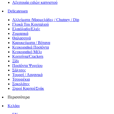
Αξεσουάρ ειδών καπνιστού
Delicatessen
Αλλείματα /Μαρμελάδες / Chutney / Dip
Γλυκά Του Κουταλιού
Ελαιόλαδο/Ελιές
Ζυμαρικά
Θαλασσινά
Καρυκεύματα / Βότανα
Κερκυραϊκά Προϊόντα
Κερκυραϊκό Μέλι
Κριτσίνια/Crackers
Ξίδι
Προϊόντα Ψυγείου
Σάλτσες
Τουρσί / Λαχανικά
Τσουρέκια
Σοκολάτες
Ξηροί Καρποί/Σνάκ
Περισσότερα
Κελάρι