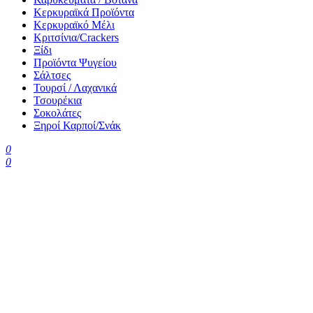
Κερκυραϊκά Προϊόντα
Κερκυραϊκό Μέλι
Κριτσίνια/Crackers
Ξίδι
Προϊόντα Ψυγείου
Σάλτσες
Τουρσί / Λαχανικά
Τσουρέκια
Σοκολάτες
Ξηροί Καρποί/Σνάκ
0
0