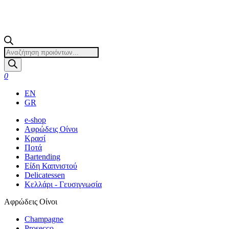
Products
search
0
EN
GR
e-shop
Αφρώδεις Οίνοι
Κρασί
Ποτά
Bartending
Είδη Καπνιστού
Delicatessen
Κελλάρι - Γευσιγνωσία
Αφρώδεις Οίνοι
Champagne
Prosecco