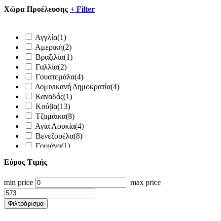
Spiced Rum
(8)
Xώρα Προέλευσης
+
Filter
White
(2)
White Rum
(7)
Wine Cask Rum
(1)
Αγγλία
(1)
Wite rum
(1)
Αμερική
(2)
CREAM RUM
(1)
Βραζιλία
(1)
spirit drink based in rum
(1)
Γαλλία
(2)
Γουατεμάλα
(4)
Δομινικανή Δημοκρατία
(4)
Καναδάς
(1)
Κούβα
(13)
Τζαμάικα
(8)
Αγία Λουκία
(4)
Βενεζουέλα
(8)
Γουιάνα
(1)
Ελ Σαλβαδόρ
(2)
Εύρος Τιμής
Καραϊβική
(15)
Κολομβία
(3)
min price
max price
Μαυρίκιος
(2)
Μπαρμπάντος
(9)
Φιλτράρισμα
Νησιά Μπαρμπέιντος
(2)
Παναμάς
(2)