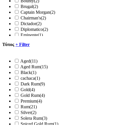
Bounty
(2)
52%
(1)
Brugal
(2)
55%
(1)
Captain Morgan
(2)
57%
(1)
Chairman's
(2)
57,5%
(1)
Dictador
(2)
Diplomatico
(2)
Eminente
(1)
Havana
(4)
Τύπος
+
Filter
Kraken
(2)
Mount Gay
(3)
Pampero
(2)
Aged
(11)
Plantation
(7)
Aged Rum
(15)
Ron Barcelo
(1)
Black
(1)
Ron Legendario
(1)
cachaca
(1)
Ron Varadero
(1)
Dark Rum
(9)
Ron Zacapa
(4)
Gold
(4)
Sailor Jerry
(1)
Gold Rum
(4)
Screech
(1)
Premium
(4)
Ypioca
(1)
Rum
(21)
BUMBU
(2)
Silver
(2)
Don Papa
(4)
Solera Rum
(3)
Spiced Gold Rum
(1)