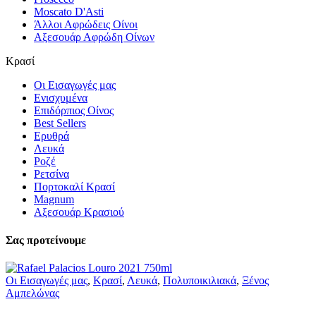
Moscato D'Asti
Άλλοι Αφρώδεις Οίνοι
Αξεσουάρ Αφρώδη Οίνων
Κρασί
Οι Εισαγωγές μας
Ενισχυμένα
Επιδόρπιος Οίνος
Best Sellers
Ερυθρά
Λευκά
Ροζέ
Ρετσίνα
Πορτοκαλί Κρασί
Magnum
Αξεσουάρ Κρασιού
Σας προτείνουμε
Οι Εισαγωγές μας
,
Κρασί
,
Λευκά
,
Πολυποικιλιακά
,
Ξένος
Αμπελώνας