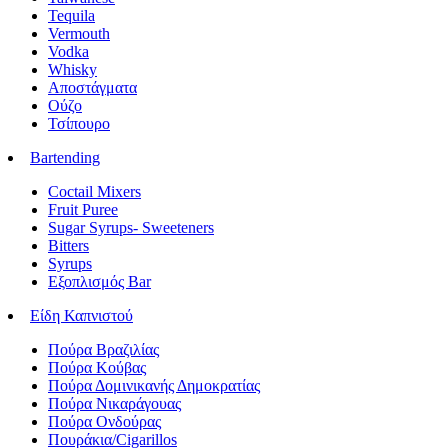
Tequila
Vermouth
Vodka
Whisky
Αποστάγματα
Ούζο
Τσίπουρο
Bartending
Coctail Mixers
Fruit Puree
Sugar Syrups- Sweeteners
Bitters
Syrups
Εξοπλισμός Bar
Είδη Καπνιστού
Πούρα Βραζιλίας
Πούρα Κούβας
Πούρα Δομινικανής Δημοκρατίας
Πούρα Νικαράγουας
Πούρα Ονδούρας
Πουράκια/Cigarillos