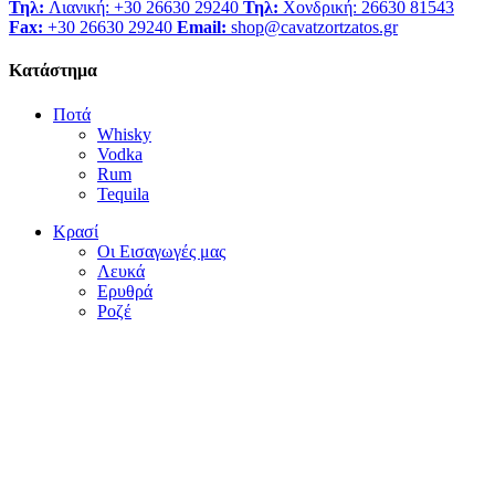
Τηλ:
Λιανική: +30 26630 29240
Τηλ:
Χονδρική: 26630 81543
Fax:
+30 26630 29240
Email:
shop@cavatzortzatos.gr
Κατάστημα
Ποτά
Whisky
Vodka
Rum
Tequila
Κρασί
Οι Εισαγωγές μας
Λευκά
Ερυθρά
Ροζέ