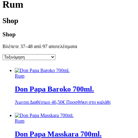
Rum
Περού
(1)
Πουέρτο Ρίκο
(4)
Τομπάγκο
(1)
Shop
Τρινιντάντ και Τομπάγκο
(3)
Τρινιντάτ
(1)
Φιλιππίνες
(4)
Shop
Φίτζι
(1)
Βλέπετε 37–48 από 97 αποτελέσματα
Rum
Don Papa Baroko 700ml.
Άμεσα Διαθέσιμο
46,50
€
Προσθήκη στο καλάθι
Rum
Don Papa Masskara 700ml.