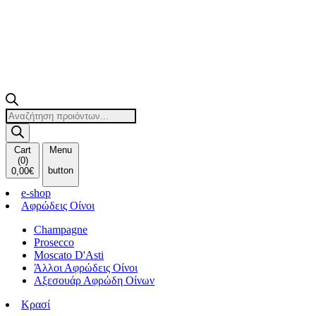
Products
search
Cart
Menu
(
0
)
button
0,00
€
e-shop
Αφρώδεις Οίνοι
Champagne
Prosecco
Moscato D'Asti
Άλλοι Αφρώδεις Οίνοι
Αξεσουάρ Αφρώδη Οίνων
Κρασί