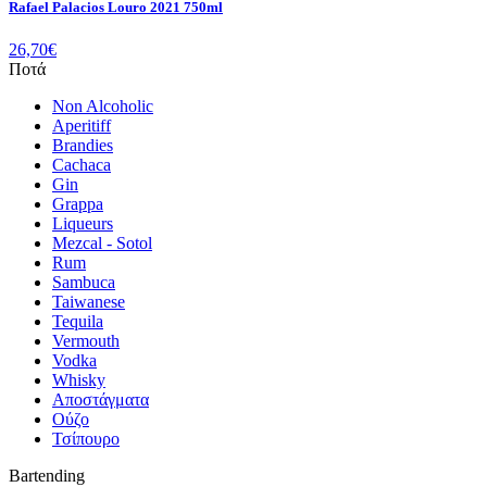
Rafael Palacios Louro 2021 750ml
26,70
€
Ποτά
Non Alcoholic
Aperitiff
Brandies
Cachaca
Gin
Grappa
Liqueurs
Mezcal - Sotol
Rum
Sambuca
Taiwanese
Tequila
Vermouth
Vodka
Whisky
Αποστάγματα
Ούζο
Τσίπουρο
Bartending