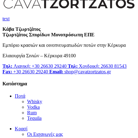
text
Κάβα Τζωρτζάτος
Τζωρτζάτος Σπυρίδων Μονοπρόσωπη ΕΠΕ
Εμπόριο κρασιών και οινοπνευματωδών ποτών στην Κέρκυρα
Ελαιουργία Σινιών – Κέρκυρα 49100
Τηλ:
Λιανική: +30 26630 29240
Τηλ:
Χονδρική: 26630 81543
Fax:
+30 26630 29240
Email:
shop@cavatzortzatos.gr
Κατάστημα
Ποτά
Whisky
Vodka
Rum
Tequila
Κρασί
Οι Εισαγωγές μας