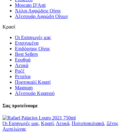
Moscato D'Asti
Άλλοι Αφρώδεις Οίνοι
Αξεσουάρ Αφρώδη Οίνων
Κρασί
Οι Εισαγωγές μας
Ενισχυμένα
Επιδόρπιος Οίνος
Best Sellers
Ερυθρά
Λευκά
Ροζέ
Ρετσίνα
Πορτοκαλί Κρασί
Magnum
Αξεσουάρ Κρασιού
Σας προτείνουμε
Οι Εισαγωγές μας
,
Κρασί
,
Λευκά
,
Πολυποικιλιακά
,
Ξένος
Αμπελώνας