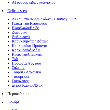
Αξεσουάρ ειδών καπνιστού
Delicatessen
Αλλείματα /Μαρμελάδες / Chutney / Dip
Γλυκά Του Κουταλιού
Ελαιόλαδο/Ελιές
Ζυμαρικά
Θαλασσινά
Καρυκεύματα / Βότανα
Κερκυραϊκά Προϊόντα
Κερκυραϊκό Μέλι
Κριτσίνια/Crackers
Ξίδι
Προϊόντα Ψυγείου
Σάλτσες
Τουρσί / Λαχανικά
Τσουρέκια
Σοκολάτες
Ξηροί Καρποί/Σνάκ
Περισσότερα
Κελάρι