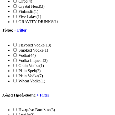
Ciroc
(4)
Crystal Head
(3)
Finlandia
(1)
Five Lakes
(1)
GRAVITY DRINKS
(1)
Green Mark
(1)
Τύπος
+
Filter
Grey Goose
(9)
Ketel One
(4)
Mamont
(1)
Flavored Vodka
(13)
PARLIAMENT PRODACTIONS
(1)
Smoked Vodka
(1)
Russian Standard
(2)
Vodka
(44)
Serkova
(2)
Vodka Liqueur
(3)
Skky
(1)
Grain Vodka
(1)
Smirnoff
(4)
Plain Spelt
(2)
Snow Leopard
(2)
Plain Vodka
(7)
Sobieski
(1)
Wheat Vodka
(1)
Stolichnaya
(6)
Ursus
(1)
Wint & Lila
(1)
Xώρα Προέλευσης
+
Filter
Hνωμένο Βασίλειο
(3)
Αγγλία
(2)