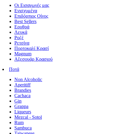
Οι Εισαγωγές μας
Ενισχυμένα
Επιδόρπιος Οίνος
Best Sellers
Ερυθρά
Λευκά
Ροζέ
Ρετσίνα
Πορτοκαλί Κρασί
Magnum
Αξεσουάρ Κρασιού
Ποτά
Non Alcoholic
Aperitiff
Brandies
Cachaca
Gin
Grappa
Liqueurs
Mezcal - Sotol
Rum
Sambuca
Taiwanese