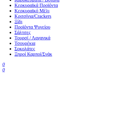
Κερκυραϊκά Προϊόντα
Κερκυραϊκό Μέλι
Κριτσίνια/Crackers
Ξίδι
Προϊόντα Ψυγείου
Σάλτσες
Τουρσί / Λαχανικά
Τσουρέκια
Σοκολάτες
Ξηροί Καρποί/Σνάκ
0
0