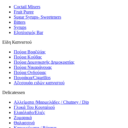
Coctail Mixers
Fruit Puree
Sugar Syrups- Sweeteners
Bitters
Syrups
Εξοπλισμός Bar
Είδη Καπνιστού
Πούρα Βραζιλίας
Πούρα Κούβας
Πούρα Δομινικανής Δημοκρατίας
Πούρα Νικαράγουας
Πούρα Ονδούρας
Πουράκια/Cigarillos
Αξεσουάρ ειδών καπνιστού
Delicatessen
Αλλείματα /Μαρμελάδες / Chutney / Dip
Γλυκά Του Κουταλιού
Ελαιόλαδο/Ελιές
Ζυμαρικά
Θαλασσινά
Καρυκεύματα / Βότανα