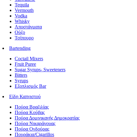
Tequila
Vermouth
Vodka
Whisky
Αποστάγματα
Ούζο
Τσίπουρο
Bartending
Coctail Mixers
Fruit Puree
Sugar Syrups- Sweeteners
Bitters
Syrups
Εξοπλισμός Bar
Είδη Καπνιστού
Πούρα Βραζιλίας
Πούρα Κούβας
Πούρα Δομινικανής Δημοκρατίας
Πούρα Νικαράγουας
Πούρα Ονδούρας
Πουράκια/Cigarillos