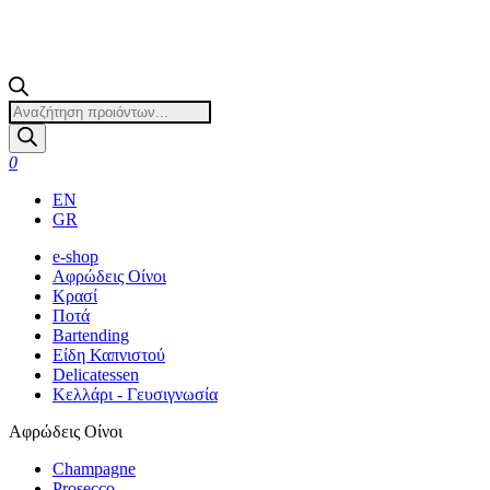
Products
search
0
EN
GR
e-shop
Αφρώδεις Οίνοι
Κρασί
Ποτά
Bartending
Είδη Καπνιστού
Delicatessen
Κελλάρι - Γευσιγνωσία
Αφρώδεις Οίνοι
Champagne
Prosecco