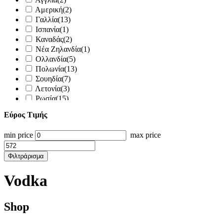
Αμερική
(2)
Γαλλία
(13)
Ισπανία
(1)
Καναδάς
(2)
Νέα Ζηλανδία
(1)
Ολλανδία
(5)
Πολωνία
(13)
Σουηδία
(7)
Λετονία
(3)
Ρωσία
(15)
Φινλανδία
(1)
Εύρος Τιμής
min price
max price
Φιλτράρισμα
Vodka
Shop