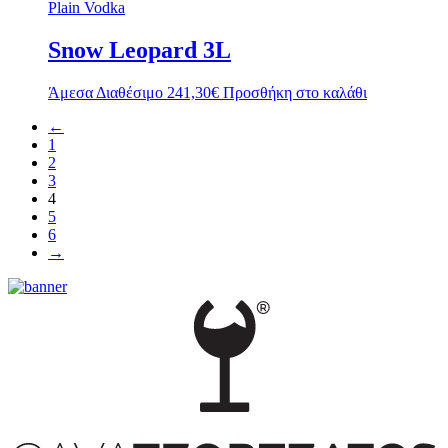
Plain Vodka
Snow Leopard 3L
Άμεσα Διαθέσιμο
241,30
€
Προσθήκη στο καλάθι
←
1
2
3
4
5
6
→