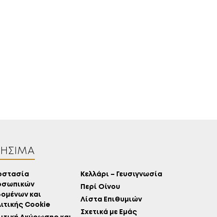
ΠΕΡΙΣΣΌΤΕΡΑ
ΚΕΛΆΡΙ
EN
GR
ΡΉΣΙΜΑ
οστασία
Κελλάρι – Γευσιγνωσία
οσωπικών
Περί Οίνου
ομένων και
Λίστα Επιθυμιών
ιτικής Cookie
Σχετικά με Εμάς