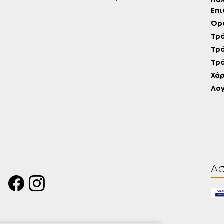
Πολ
Επ
Όρο
Τρό
Τρ
Τρ
Χάρ
Λο
Α