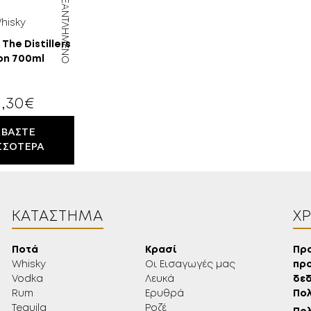
ΕΞΑΝΤΛΗΜΈΝΟ
hisky
The Distillers
ion 700ml
,30
€
ΑΒΆΣΤΕ
18 ΕΤΏΝ;
ΣΣΌΤΕΡΑ
ΚΑΤΆΣΤΗΜΑ
Χ
Ποτά
Κρασί
Πρ
Whisky
Οι Εισαγωγές μας
πρ
Vodka
Λευκά
δεδ
Rum
Ερυθρά
Πολ
Tequila
Ροζέ