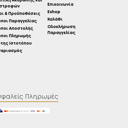
ιτική Ακύρωσης και
Επικοινωνία
ιστροφών
Eshop
ι & Προϋποθέσεις
Καλάθι
ποι Παραγγελίας
Ολοκλήρωση
όποι Αποστολής
Παραγγελίας
όποι Πληρωμής
της Ιστοτόπου
γαριασμός
σφαλείς Πληρωμές
Λίστα Επιθυμιών
Επικοινωνία