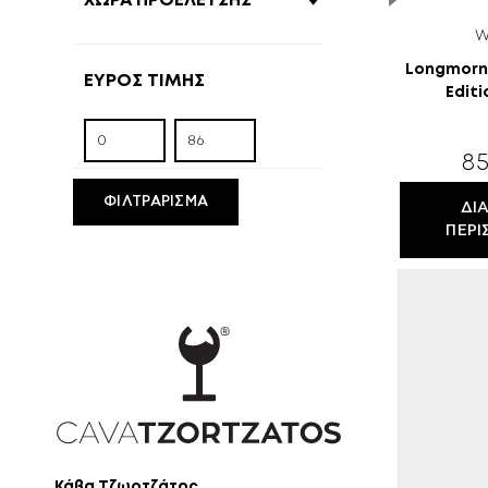
XΏΡΑ ΠΡΟΈΛΕΥΣΗΣ
W
Longmorn 
ΕΎΡΟΣ ΤΙΜΉΣ
Edit
85
ΦΙΛΤΡΆΡΙΣΜΑ
ΔΙ
ΠΕΡΙ
Κάβα Τζωρτζάτος