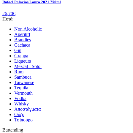
Rafael Palacios Louro 2021 750ml
26,70
€
Ποτά
Non Alcoholic
Aperitiff
Brandies
Cachaca
Gin
Grappa
Liqueurs
Mezcal - Sotol
Rum
Sambuca
Taiwanese
Tequila
Vermouth
Vodka
Whisky
Αποστάγματα
Ούζο
Τσίπουρο
Bartending