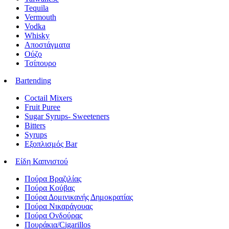
Tequila
Vermouth
Vodka
Whisky
Αποστάγματα
Ούζο
Τσίπουρο
Bartending
Coctail Mixers
Fruit Puree
Sugar Syrups- Sweeteners
Bitters
Syrups
Εξοπλισμός Bar
Είδη Καπνιστού
Πούρα Βραζιλίας
Πούρα Κούβας
Πούρα Δομινικανής Δημοκρατίας
Πούρα Νικαράγουας
Πούρα Ονδούρας
Πουράκια/Cigarillos