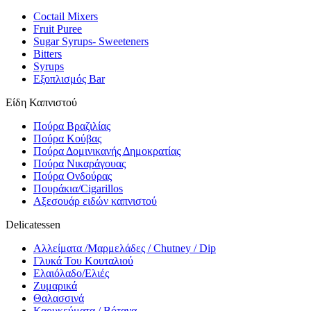
Coctail Mixers
Fruit Puree
Sugar Syrups- Sweeteners
Bitters
Syrups
Εξοπλισμός Bar
Είδη Καπνιστού
Πούρα Βραζιλίας
Πούρα Κούβας
Πούρα Δομινικανής Δημοκρατίας
Πούρα Νικαράγουας
Πούρα Ονδούρας
Πουράκια/Cigarillos
Αξεσουάρ ειδών καπνιστού
Delicatessen
Αλλείματα /Μαρμελάδες / Chutney / Dip
Γλυκά Του Κουταλιού
Ελαιόλαδο/Ελιές
Ζυμαρικά
Θαλασσινά
Καρυκεύματα / Βότανα