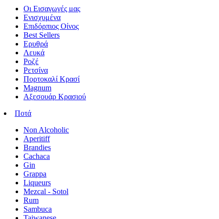
Οι Εισαγωγές μας
Ενισχυμένα
Επιδόρπιος Οίνος
Best Sellers
Ερυθρά
Λευκά
Ροζέ
Ρετσίνα
Πορτοκαλί Κρασί
Magnum
Αξεσουάρ Κρασιού
Ποτά
Non Alcoholic
Aperitiff
Brandies
Cachaca
Gin
Grappa
Liqueurs
Mezcal - Sotol
Rum
Sambuca
Taiwanese