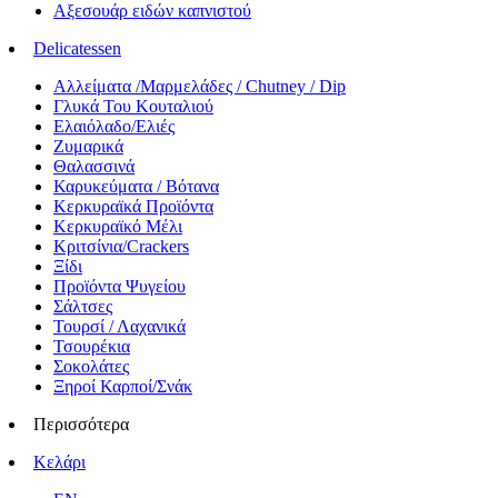
Αξεσουάρ ειδών καπνιστού
Delicatessen
Αλλείματα /Μαρμελάδες / Chutney / Dip
Γλυκά Του Κουταλιού
Ελαιόλαδο/Ελιές
Ζυμαρικά
Θαλασσινά
Καρυκεύματα / Βότανα
Κερκυραϊκά Προϊόντα
Κερκυραϊκό Μέλι
Κριτσίνια/Crackers
Ξίδι
Προϊόντα Ψυγείου
Σάλτσες
Τουρσί / Λαχανικά
Τσουρέκια
Σοκολάτες
Ξηροί Καρποί/Σνάκ
Περισσότερα
Κελάρι