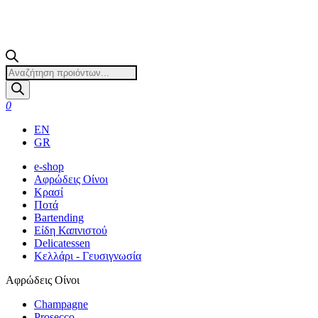
Products
search
0
EN
GR
e-shop
Αφρώδεις Οίνοι
Κρασί
Ποτά
Bartending
Είδη Καπνιστού
Delicatessen
Κελλάρι - Γευσιγνωσία
Αφρώδεις Οίνοι
Champagne
Prosecco