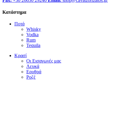
Fax:
+30 26630 29240
Email:
shop@cavatzortzatos.gr
Κατάστημα
Ποτά
Whisky
Vodka
Rum
Tequila
Κρασί
Οι Εισαγωγές μας
Λευκά
Ερυθρά
Ροζέ