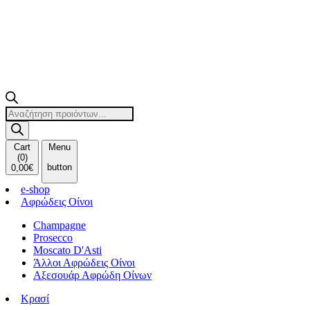
Products
search
Cart
Menu
(
0
)
button
0,00
€
e-shop
Αφρώδεις Οίνοι
Champagne
Prosecco
Moscato D'Asti
Άλλοι Αφρώδεις Οίνοι
Αξεσουάρ Αφρώδη Οίνων
Κρασί