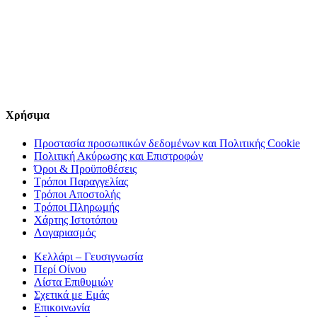
Χρήσιμα
Προστασία προσωπικών δεδομένων και Πολιτικής Cookie
Πολιτική Ακύρωσης και Επιστροφών
Όροι & Προϋποθέσεις
Τρόποι Παραγγελίας
Τρόποι Αποστολής
Τρόποι Πληρωμής
Χάρτης Ιστοτόπου
Λογαριασμός
Κελλάρι – Γευσιγνωσία
Περί Οίνου
Λίστα Επιθυμιών
Σχετικά με Εμάς
Επικοινωνία