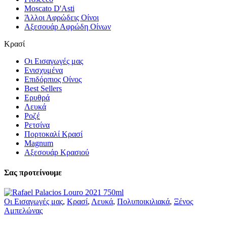
Moscato D'Asti
Άλλοι Αφρώδεις Οίνοι
Αξεσουάρ Αφρώδη Οίνων
Κρασί
Οι Εισαγωγές μας
Ενισχυμένα
Επιδόρπιος Οίνος
Best Sellers
Ερυθρά
Λευκά
Ροζέ
Ρετσίνα
Πορτοκαλί Κρασί
Magnum
Αξεσουάρ Κρασιού
Σας προτείνουμε
Οι Εισαγωγές μας
,
Κρασί
,
Λευκά
,
Πολυποικιλιακά
,
Ξένος
Αμπελώνας