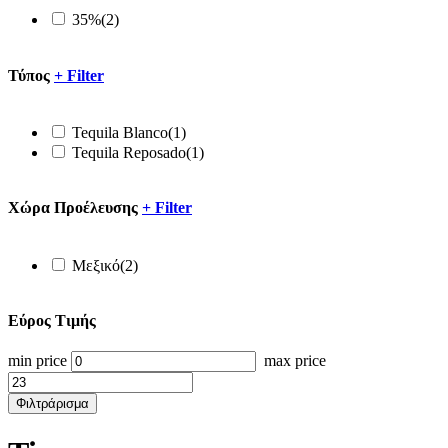
35%
(2)
Τύπος
+
Filter
Tequila Blanco
(1)
Tequila Reposado
(1)
Xώρα Προέλευσης
+
Filter
Μεξικό
(2)
Εύρος Τιμής
min price
max price
Φιλτράρισμα