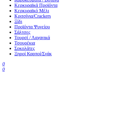
Κερκυραϊκά Προϊόντα
Κερκυραϊκό Μέλι
Κριτσίνια/Crackers
Ξίδι
Προϊόντα Ψυγείου
Σάλτσες
Τουρσί / Λαχανικά
Τσουρέκια
Σοκολάτες
Ξηροί Καρποί/Σνάκ
0
0