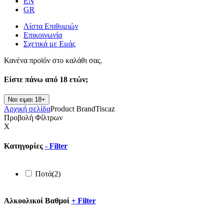
EN
GR
Λίστα Επιθυμιών
Επικοινωνία
Σχετικά με Εμάς
Κανένα προϊόν στο καλάθι σας.
Είστε πάνω από
18 ετών;
Ναι ειμαι 18+
Αρχική σελίδα
Product Brand
Tiscaz
Προβολή Φίλτρων
X
Κατηγορίες
-
Filter
Ποτά
(2)
Αλκοολικοί Βαθμοί
+
Filter