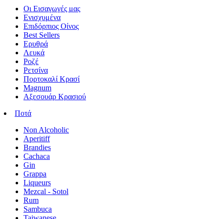
Οι Εισαγωγές μας
Ενισχυμένα
Επιδόρπιος Οίνος
Best Sellers
Ερυθρά
Λευκά
Ροζέ
Ρετσίνα
Πορτοκαλί Κρασί
Magnum
Αξεσουάρ Κρασιού
Ποτά
Non Alcoholic
Aperitiff
Brandies
Cachaca
Gin
Grappa
Liqueurs
Mezcal - Sotol
Rum
Sambuca
Taiwanese