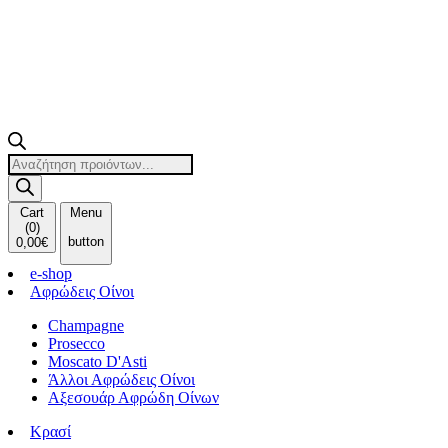
Products
search
Cart
Menu
(
0
)
button
0,00
€
e-shop
Αφρώδεις Οίνοι
Champagne
Prosecco
Moscato D'Asti
Άλλοι Αφρώδεις Οίνοι
Αξεσουάρ Αφρώδη Οίνων
Κρασί