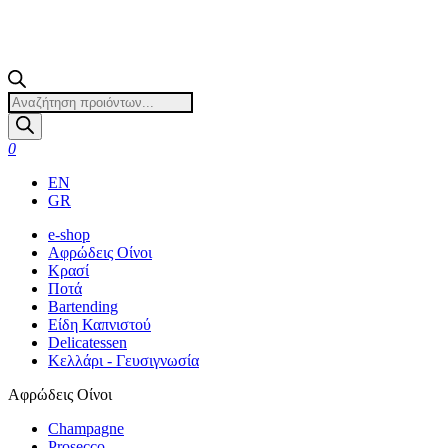
Products
search
0
EN
GR
e-shop
Αφρώδεις Οίνοι
Κρασί
Ποτά
Bartending
Είδη Καπνιστού
Delicatessen
Κελλάρι - Γευσιγνωσία
Αφρώδεις Οίνοι
Champagne
Prosecco