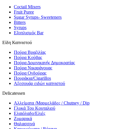
Coctail Mixers
Fruit Puree
Sugar Syrups- Sweeteners
Bitters
Syrups
Εξοπλισμός Bar
Είδη Καπνιστού
Πούρα Βραζιλίας
Πούρα Κούβας
Πούρα Δομινικανής Δημοκρατίας
Πούρα Νικαράγουας
Πούρα Ονδούρας
Πουράκια/Cigarillos
Αξεσουάρ ειδών καπνιστού
Delicatessen
Αλλείματα /Μαρμελάδες / Chutney / Dip
Γλυκά Του Κουταλιού
Ελαιόλαδο/Ελιές
Ζυμαρικά
Θαλασσινά
Καρυκεύματα / Βότανα