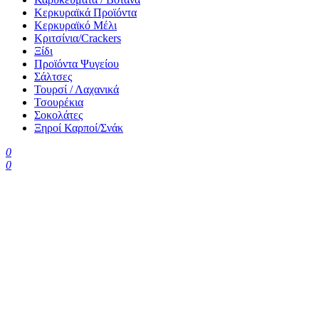
Κερκυραϊκά Προϊόντα
Κερκυραϊκό Μέλι
Κριτσίνια/Crackers
Ξίδι
Προϊόντα Ψυγείου
Σάλτσες
Τουρσί / Λαχανικά
Τσουρέκια
Σοκολάτες
Ξηροί Καρποί/Σνάκ
0
0