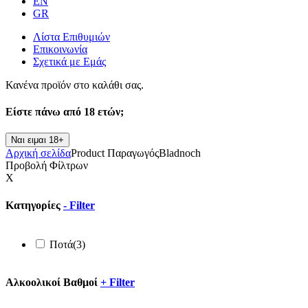
EN
GR
Λίστα Επιθυμιών
Επικοινωνία
Σχετικά με Εμάς
Κανένα προϊόν στο καλάθι σας.
Είστε πάνω από
18 ετών;
Ναι ειμαι 18+
Αρχική σελίδα
Product Παραγωγός
Bladnoch
Προβολή Φίλτρων
X
Κατηγορίες
-
Filter
Ποτά
(3)
Αλκοολικοί Βαθμοί
+
Filter