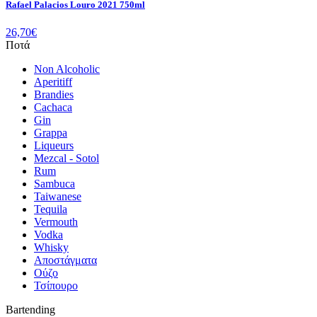
Rafael Palacios Louro 2021 750ml
26,70
€
Ποτά
Non Alcoholic
Aperitiff
Brandies
Cachaca
Gin
Grappa
Liqueurs
Mezcal - Sotol
Rum
Sambuca
Taiwanese
Tequila
Vermouth
Vodka
Whisky
Αποστάγματα
Ούζο
Τσίπουρο
Bartending