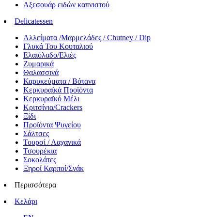
Αξεσουάρ ειδών καπνιστού
Delicatessen
Αλλείματα /Μαρμελάδες / Chutney / Dip
Γλυκά Του Κουταλιού
Ελαιόλαδο/Ελιές
Ζυμαρικά
Θαλασσινά
Καρυκεύματα / Βότανα
Κερκυραϊκά Προϊόντα
Κερκυραϊκό Μέλι
Κριτσίνια/Crackers
Ξίδι
Προϊόντα Ψυγείου
Σάλτσες
Τουρσί / Λαχανικά
Τσουρέκια
Σοκολάτες
Ξηροί Καρποί/Σνάκ
Περισσότερα
Κελάρι