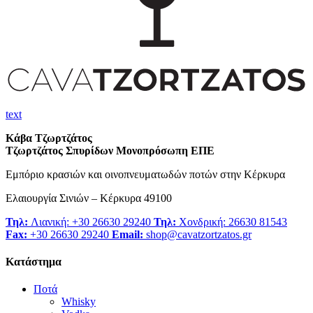
text
Κάβα Τζωρτζάτος
Τζωρτζάτος Σπυρίδων Μονοπρόσωπη ΕΠΕ
Εμπόριο κρασιών και οινοπνευματωδών ποτών στην Κέρκυρα
Ελαιουργία Σινιών – Κέρκυρα 49100
Τηλ:
Λιανική: +30 26630 29240
Τηλ:
Χονδρική: 26630 81543
Fax:
+30 26630 29240
Email:
shop@cavatzortzatos.gr
Κατάστημα
Ποτά
Whisky