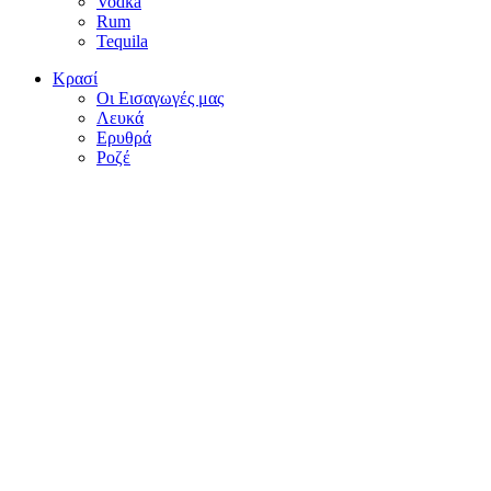
Vodka
Rum
Tequila
Κρασί
Οι Εισαγωγές μας
Λευκά
Ερυθρά
Ροζέ