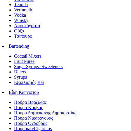
Tequila
Vermouth
Vodka
Whisky
Αποστάγματα
Ούζο
Τσίπουρο
Bartending
Coctail Mixers
Fruit Puree
Sugar Syrups- Sweeteners
Bitters
Syrups
Εξοπλισμός Bar
Είδη Καπνιστού
Πούρα Βραζιλίας
Πούρα Κούβας
Πούρα Δομινικανής Δημοκρατίας
Πούρα Νικαράγουας
Πούρα Ονδούρας
Πουράκια/Cigarillos