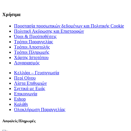
Χρήσιμα
Προστασία προσωπικών δεδομένων και Πολιτικής Cookie
Πολιτική Ακύρωσης και Επιστροφών
Όροι & Προϋποθέσεις
Τρόποι Παραγγελίας
Τρόποι Αποστολής
Τρόποι Πληρωμής
Χάρτης Ιστοτόπου
Λογαριασμός
Κελλάρι – Γευσιγνωσία
Περί Οίνου
Λίστα Επιθυμιών
Σχετικά με Εμάς
Επικοινωνία
Eshop
Καλάθι
Ολοκλήρωση Παραγγελίας
Ασφαλείς Πληρωμές