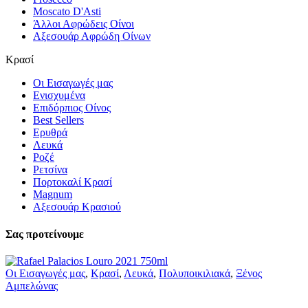
Moscato D'Asti
Άλλοι Αφρώδεις Οίνοι
Αξεσουάρ Αφρώδη Οίνων
Κρασί
Οι Εισαγωγές μας
Ενισχυμένα
Επιδόρπιος Οίνος
Best Sellers
Ερυθρά
Λευκά
Ροζέ
Ρετσίνα
Πορτοκαλί Κρασί
Magnum
Αξεσουάρ Κρασιού
Σας προτείνουμε
Οι Εισαγωγές μας
,
Κρασί
,
Λευκά
,
Πολυποικιλιακά
,
Ξένος
Αμπελώνας