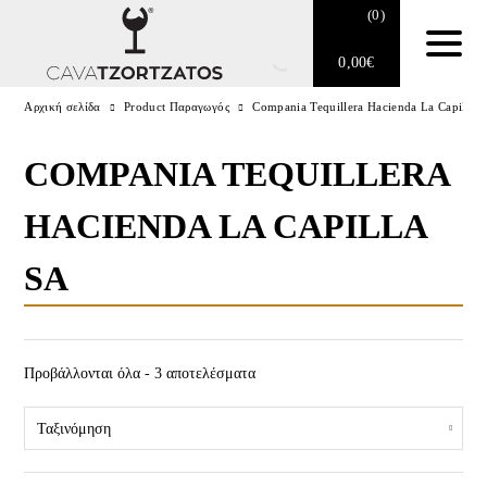
(
0
)
0,00
€
Αρχική σελίδα
Product Παραγωγός
Compania Tequillera Hacienda La Capilla 
Κανένα προϊόν στο καλάθι σας.
E-SHOP
COMPANIA TEQUILLERA
ΑΦΡΏΔΕΙΣ ΟΊΝΟΙ
ΚΑΤΗΓΟΡΊΕΣ
HACIENDA LA CAPILLA
ΚΡΑΣΊ
Ποτά
(3)
SA
ΠΟΤΆ
ΑΛΚΟΟΛΙΚΟΊ ΒΑΘΜΟΊ
BARTENDING
Προβάλλονται όλα - 3 αποτελέσματα
BRAND
ΕΊΔΗ ΚΑΠΝΙΣΤΟΎ
DELICATESSEN
ΤΎΠΟΣ