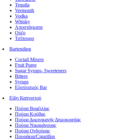
Tequila
Vermouth
Vodka
Whisky
Αποστάγματα
Ούζο
Τσίπουρο
Bartending
Coctail Mixers
Fruit Puree
Sugar Syrups- Sweeteners
Bitters
Syrups
Εξοπλισμός Bar
Είδη Καπνιστού
Πούρα Βραζιλίας
Πούρα Κούβας
Πούρα Δομινικανής Δημοκρατίας
Πούρα Νικαράγουας
Πούρα Ονδούρας
Πουράκια/Cigarillos