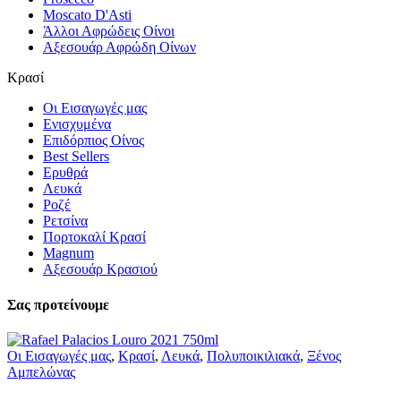
Moscato D'Asti
Άλλοι Αφρώδεις Οίνοι
Αξεσουάρ Αφρώδη Οίνων
Κρασί
Οι Εισαγωγές μας
Ενισχυμένα
Επιδόρπιος Οίνος
Best Sellers
Ερυθρά
Λευκά
Ροζέ
Ρετσίνα
Πορτοκαλί Κρασί
Magnum
Αξεσουάρ Κρασιού
Σας προτείνουμε
Οι Εισαγωγές μας
,
Κρασί
,
Λευκά
,
Πολυποικιλιακά
,
Ξένος
Αμπελώνας