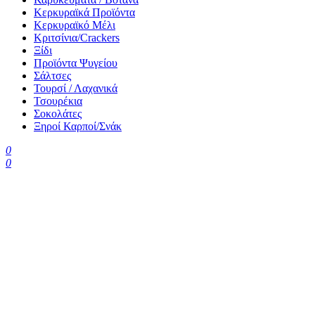
Κερκυραϊκά Προϊόντα
Κερκυραϊκό Μέλι
Κριτσίνια/Crackers
Ξίδι
Προϊόντα Ψυγείου
Σάλτσες
Τουρσί / Λαχανικά
Τσουρέκια
Σοκολάτες
Ξηροί Καρποί/Σνάκ
0
0