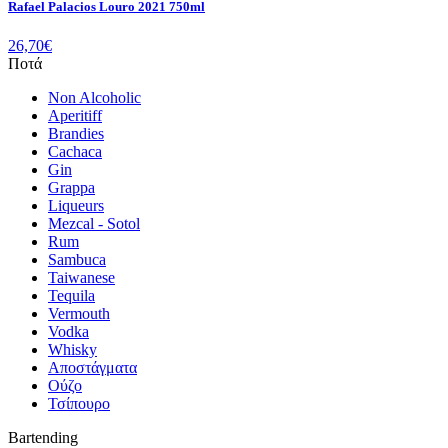
Rafael Palacios Louro 2021 750ml
26,70
€
Ποτά
Non Alcoholic
Aperitiff
Brandies
Cachaca
Gin
Grappa
Liqueurs
Mezcal - Sotol
Rum
Sambuca
Taiwanese
Tequila
Vermouth
Vodka
Whisky
Αποστάγματα
Ούζο
Τσίπουρο
Bartending