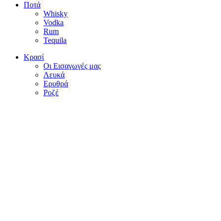
Ποτά
Whisky
Vodka
Rum
Tequila
Κρασί
Οι Εισαγωγές μας
Λευκά
Ερυθρά
Ροζέ