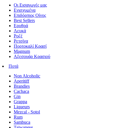
Οι Εισαγωγές μας
Ενισχυμένα
Επιδόρπιος Οίνος
Best Sellers
Ερυθρά
Λευκά
Ροζέ
Ρετσίνα
Πορτοκαλί Κρασί
Magnum
Αξεσουάρ Κρασιού
Ποτά
Non Alcoholic
Aperitiff
Brandies
Cachaca
Gin
Grappa
Liqueurs
Mezcal - Sotol
Rum
Sambuca
Taiwanese