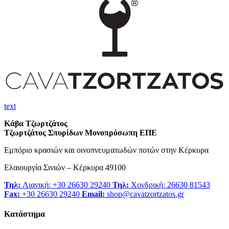
text
Κάβα Τζωρτζάτος
Τζωρτζάτος Σπυρίδων Μονοπρόσωπη ΕΠΕ
Εμπόριο κρασιών και οινοπνευματωδών ποτών στην Κέρκυρα
Ελαιουργία Σινιών – Κέρκυρα 49100
Τηλ:
Λιανική: +30 26630 29240
Τηλ:
Χονδρική: 26630 81543
Fax:
+30 26630 29240
Email:
shop@cavatzortzatos.gr
Κατάστημα