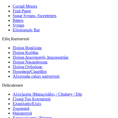
Coctail Mixers
Fruit Puree
Sugar Syrups- Sweeteners
Bitters
Syrups
Εξοπλισμός Bar
Είδη Καπνιστού
Πούρα Βραζιλίας
Πούρα Κούβας
Πούρα Δομινικανής Δημοκρατίας
Πούρα Νικαράγουας
Πούρα Ονδούρας
Πουράκια/Cigarillos
Αξεσουάρ ειδών καπνιστού
Delicatessen
Αλλείματα /Μαρμελάδες / Chutney / Dip
Γλυκά Του Κουταλιού
Ελαιόλαδο/Ελιές
Ζυμαρικά
Θαλασσινά
Καρυκεύματα / Βότανα