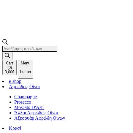
Products
search
Cart
Menu
(
0
)
button
0,00
€
e-shop
Αφρώδεις Οίνοι
Champagne
Prosecco
Moscato D'Asti
Άλλοι Αφρώδεις Οίνοι
Αξεσουάρ Αφρώδη Οίνων
Κρασί