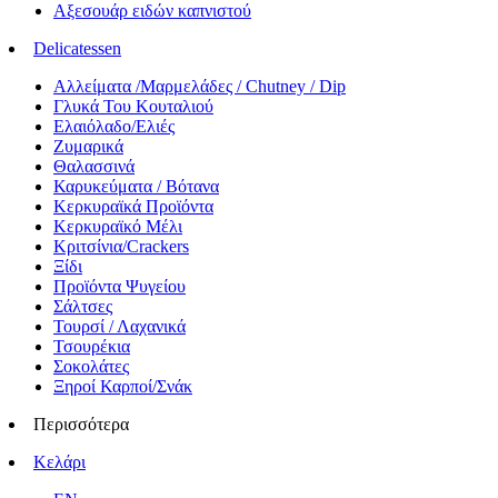
Αξεσουάρ ειδών καπνιστού
Delicatessen
Αλλείματα /Μαρμελάδες / Chutney / Dip
Γλυκά Του Κουταλιού
Ελαιόλαδο/Ελιές
Ζυμαρικά
Θαλασσινά
Καρυκεύματα / Βότανα
Κερκυραϊκά Προϊόντα
Κερκυραϊκό Μέλι
Κριτσίνια/Crackers
Ξίδι
Προϊόντα Ψυγείου
Σάλτσες
Τουρσί / Λαχανικά
Τσουρέκια
Σοκολάτες
Ξηροί Καρποί/Σνάκ
Περισσότερα
Κελάρι