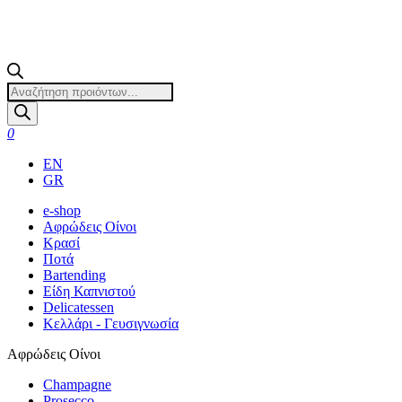
Products
search
0
EN
GR
e-shop
Αφρώδεις Οίνοι
Κρασί
Ποτά
Bartending
Είδη Καπνιστού
Delicatessen
Κελλάρι - Γευσιγνωσία
Αφρώδεις Οίνοι
Champagne
Prosecco