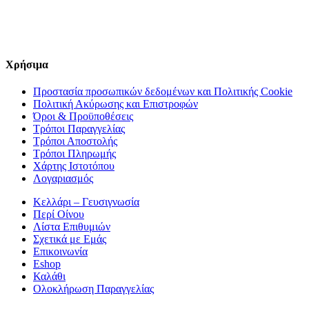
Χρήσιμα
Προστασία προσωπικών δεδομένων και Πολιτικής Cookie
Πολιτική Ακύρωσης και Επιστροφών
Όροι & Προϋποθέσεις
Τρόποι Παραγγελίας
Τρόποι Αποστολής
Τρόποι Πληρωμής
Χάρτης Ιστοτόπου
Λογαριασμός
Κελλάρι – Γευσιγνωσία
Περί Οίνου
Λίστα Επιθυμιών
Σχετικά με Εμάς
Επικοινωνία
Eshop
Καλάθι
Ολοκλήρωση Παραγγελίας