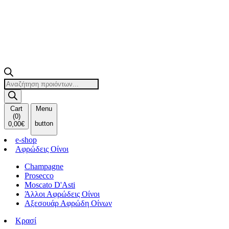
Products
search
Cart
Menu
(
0
)
button
0,00
€
e-shop
Αφρώδεις Οίνοι
Champagne
Prosecco
Moscato D'Asti
Άλλοι Αφρώδεις Οίνοι
Αξεσουάρ Αφρώδη Οίνων
Κρασί