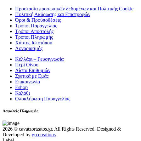
Προστασία προσωπικών δεδομένων και Πολιτικής Cookie
Πολιτική Ακύρωσης και Επιστροφών
Όροι & Προϋποθέσεις
Τρόποι Παραγγελίας
Τρόποι Αποστολής
Τρόποι Πληρωμής
Χάρτης Ιστοτόπου
Λογαριασμός
Κελλάρι – Γευσιγνωσία
Περί Οίνου
Λίστα Επιθυμιών
Σχετικά με Εμάς
Επικοινωνία
Eshop
Καλάθι
Ολοκλήρωση Παραγγελίας
Ασφαλείς Πληρωμές
2026 © cavatzortzatos.gr. All Rights Reserved.
Designed &
Developed by
go creations
Label