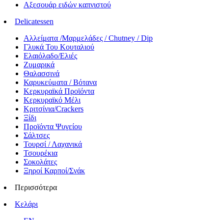
Αξεσουάρ ειδών καπνιστού
Delicatessen
Αλλείματα /Μαρμελάδες / Chutney / Dip
Γλυκά Του Κουταλιού
Ελαιόλαδο/Ελιές
Ζυμαρικά
Θαλασσινά
Καρυκεύματα / Βότανα
Κερκυραϊκά Προϊόντα
Κερκυραϊκό Μέλι
Κριτσίνια/Crackers
Ξίδι
Προϊόντα Ψυγείου
Σάλτσες
Τουρσί / Λαχανικά
Τσουρέκια
Σοκολάτες
Ξηροί Καρποί/Σνάκ
Περισσότερα
Κελάρι