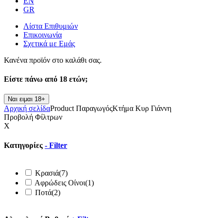
EN
GR
Λίστα Επιθυμιών
Επικοινωνία
Σχετικά με Εμάς
Κανένα προϊόν στο καλάθι σας.
Είστε πάνω από
18 ετών;
Ναι ειμαι 18+
Αρχική σελίδα
Product Παραγωγός
Κτήμα Κυρ Γιάννη
Προβολή Φίλτρων
X
Κατηγορίες
-
Filter
Κρασιά
(7)
Αφρώδεις Οίνοι
(1)
Ποτά
(2)