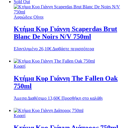
Sold Out
Αφρώδεις Οίνοι
Κτήμα Κυρ Γιάννη Scaperdas Brut
Blanc De Noirs N/V 750ml
Εξαντλημένο
26,10
€
Διαβάστε περισσότερα
Κρασί
Κτήμα Κυρ Γιάννη The Fallen Oak
750ml
Άμεσα Διαθέσιμο
13,60
€
Προσθήκη στο καλάθι
Κρασί
Κτήμα Κυρ Γιάννη Διάπορος 750ml