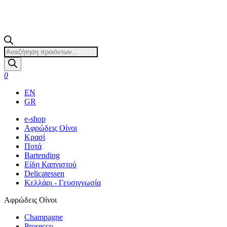
Products
search
0
EN
GR
e-shop
Αφρώδεις Οίνοι
Κρασί
Ποτά
Bartending
Είδη Καπνιστού
Delicatessen
Κελλάρι - Γευσιγνωσία
Αφρώδεις Οίνοι
Champagne
Prosecco