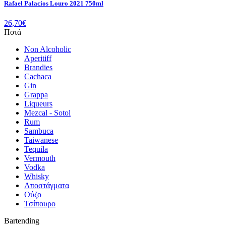
Rafael Palacios Louro 2021 750ml
26,70
€
Ποτά
Non Alcoholic
Aperitiff
Brandies
Cachaca
Gin
Grappa
Liqueurs
Mezcal - Sotol
Rum
Sambuca
Taiwanese
Tequila
Vermouth
Vodka
Whisky
Αποστάγματα
Ούζο
Τσίπουρο
Bartending