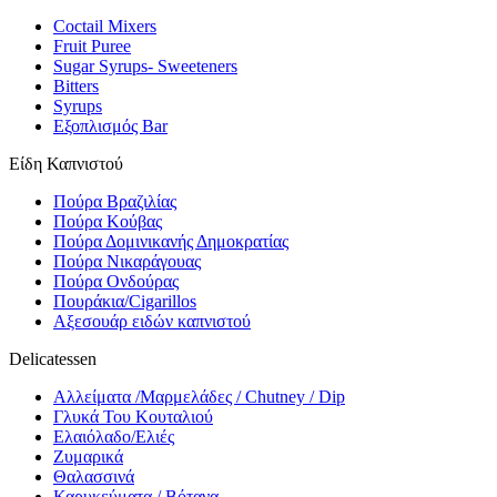
Coctail Mixers
Fruit Puree
Sugar Syrups- Sweeteners
Bitters
Syrups
Εξοπλισμός Bar
Είδη Καπνιστού
Πούρα Βραζιλίας
Πούρα Κούβας
Πούρα Δομινικανής Δημοκρατίας
Πούρα Νικαράγουας
Πούρα Ονδούρας
Πουράκια/Cigarillos
Αξεσουάρ ειδών καπνιστού
Delicatessen
Αλλείματα /Μαρμελάδες / Chutney / Dip
Γλυκά Του Κουταλιού
Ελαιόλαδο/Ελιές
Ζυμαρικά
Θαλασσινά
Καρυκεύματα / Βότανα