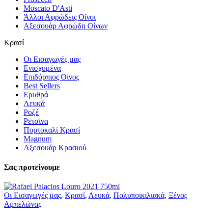
Moscato D'Asti
Άλλοι Αφρώδεις Οίνοι
Αξεσουάρ Αφρώδη Οίνων
Κρασί
Οι Εισαγωγές μας
Ενισχυμένα
Επιδόρπιος Οίνος
Best Sellers
Ερυθρά
Λευκά
Ροζέ
Ρετσίνα
Πορτοκαλί Κρασί
Magnum
Αξεσουάρ Κρασιού
Σας προτείνουμε
Οι Εισαγωγές μας
,
Κρασί
,
Λευκά
,
Πολυποικιλιακά
,
Ξένος
Αμπελώνας