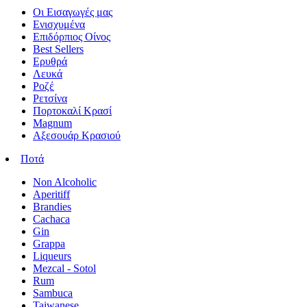
Οι Εισαγωγές μας
Ενισχυμένα
Επιδόρπιος Οίνος
Best Sellers
Ερυθρά
Λευκά
Ροζέ
Ρετσίνα
Πορτοκαλί Κρασί
Magnum
Αξεσουάρ Κρασιού
Ποτά
Non Alcoholic
Aperitiff
Brandies
Cachaca
Gin
Grappa
Liqueurs
Mezcal - Sotol
Rum
Sambuca
Taiwanese