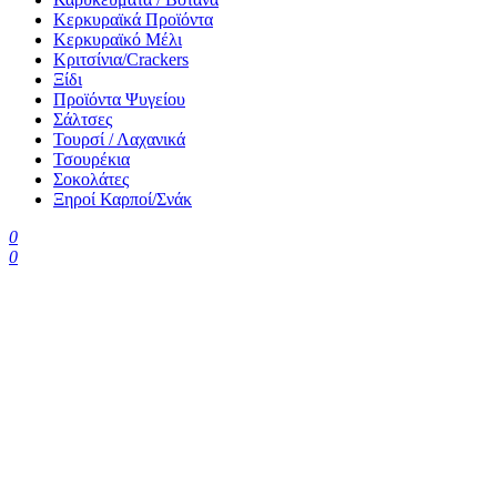
Κερκυραϊκά Προϊόντα
Κερκυραϊκό Μέλι
Κριτσίνια/Crackers
Ξίδι
Προϊόντα Ψυγείου
Σάλτσες
Τουρσί / Λαχανικά
Τσουρέκια
Σοκολάτες
Ξηροί Καρποί/Σνάκ
0
0