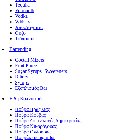
Tequila
Vermouth
Vodka
Whisky
Αποστάγματα
Ούζο
Τσίπουρο
Bartending
Coctail Mixers
Fruit Puree
Sugar Syrups- Sweeteners
Bitters
Syrups
Εξοπλισμός Bar
Είδη Καπνιστού
Πούρα Βραζιλίας
Πούρα Κούβας
Πούρα Δομινικανής Δημοκρατίας
Πούρα Νικαράγουας
Πούρα Ονδούρας
Πουράκια/Cigarillos