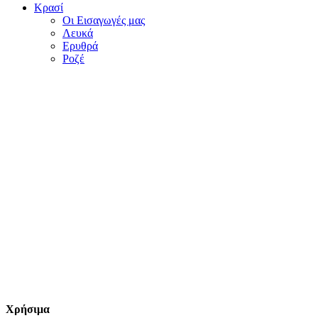
Κρασί
Οι Εισαγωγές μας
Λευκά
Ερυθρά
Ροζέ
Χρήσιμα