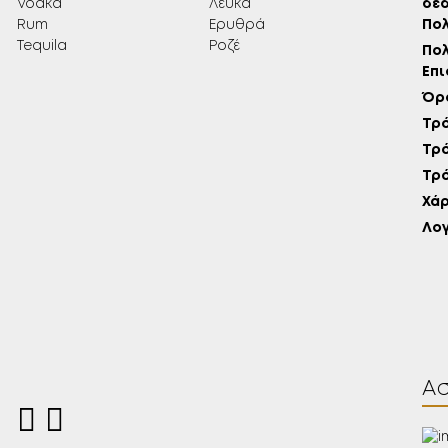
Vodka
Λευκά
δεδ
Rum
Ερυθρά
Πολ
Tequila
Ροζέ
Πολ
Επ
Όρο
Τρό
Τρ
Τρ
Χάρ
Λο
Α