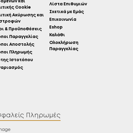
ομένων και
Λίστα Επιθυμιών
ιτικής Cookie
Σχετικά με Εμάς
ιτική Ακύρωσης και
Επικοινωνία
ιστροφών
Eshop
ι & Προϋποθέσεις
Καλάθι
ποι Παραγγελίας
Ολοκλήρωση
όποι Αποστολής
Παραγγελίας
όποι Πληρωμής
της Ιστοτόπου
γαριασμός
σφαλείς Πληρωμές
Λίστα Επιθυμιών