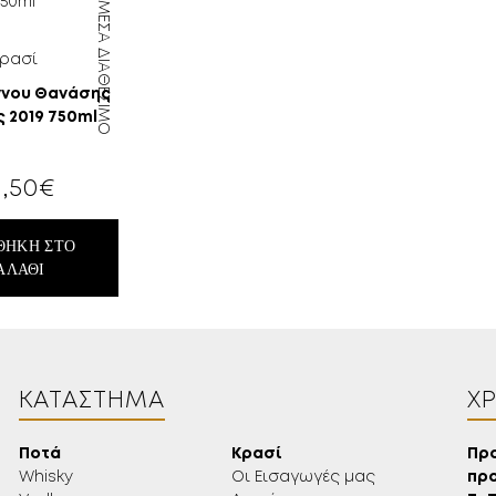
ΆΜΕΣΑ ΔΙΑΘΈΣΙΜΟ
ρασί
νου Θανάσης
 2019 750ml
,50
€
18 ΕΤΏΝ;
ΘΉΚΗ ΣΤΟ
ΑΛΆΘΙ
ΚΑΤΆΣΤΗΜΑ
Χ
Ποτά
Κρασί
Πρ
Whisky
Οι Εισαγωγές μας
πρ