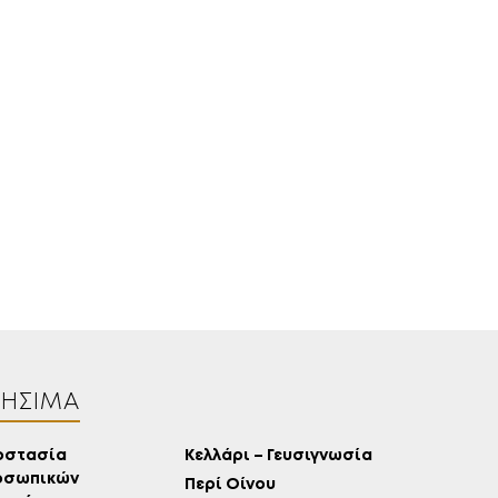
ΠΕΡΙΣΣΌΤΕΡΑ
ΚΕΛΆΡΙ
EN
GR
ΡΉΣΙΜΑ
οστασία
Κελλάρι – Γευσιγνωσία
οσωπικών
Περί Οίνου