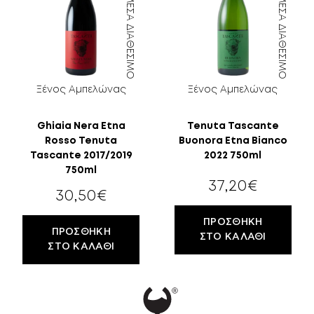
ΆΜΕΣΑ ΔΙΑΘΈΣΙΜΟ
ΆΜΕΣΑ ΔΙΑΘΈΣΙΜΟ
ΠΕΡΙΣΣΌΤΕΡΑ
XΏΡΑ ΠΡΟΈΛΕΥΣΗΣ
ΚΕΛΆΡΙ
EN
GR
Ξένος Αμπελώνας
Ξένος Αμπελώνας
ΕΎΡΟΣ ΤΙΜΉΣ
Ghiaia Nera Etna
Tenuta Tascante
Rosso Tenuta
Buonora Etna Bianco
Tascante 2017/2019
2022 750ml
750ml
ΦΙΛΤΡΆΡΙΣΜΑ
37,20
€
30,50
€
ΠΡΟΣΘΉΚΗ
ΠΡΟΣΘΉΚΗ
ΣΤΟ ΚΑΛΆΘΙ
ΣΤΟ ΚΑΛΆΘΙ