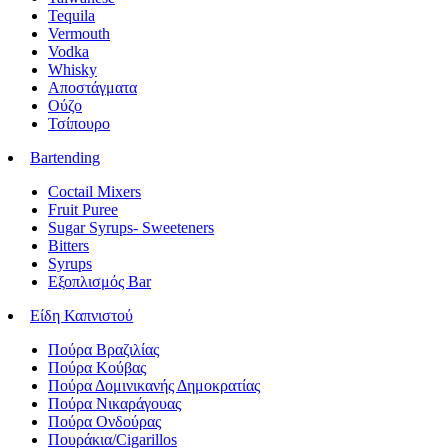
Tequila
Vermouth
Vodka
Whisky
Αποστάγματα
Ούζο
Τσίπουρο
Bartending
Coctail Mixers
Fruit Puree
Sugar Syrups- Sweeteners
Bitters
Syrups
Εξοπλισμός Bar
Είδη Καπνιστού
Πούρα Βραζιλίας
Πούρα Κούβας
Πούρα Δομινικανής Δημοκρατίας
Πούρα Νικαράγουας
Πούρα Ονδούρας
Πουράκια/Cigarillos