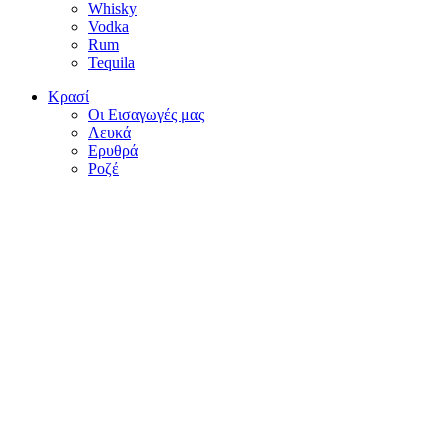
Whisky
Vodka
Rum
Tequila
Κρασί
Οι Εισαγωγές μας
Λευκά
Ερυθρά
Ροζέ