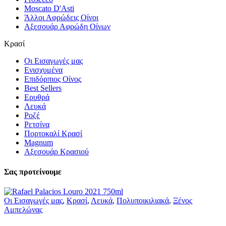
Moscato D'Asti
Άλλοι Αφρώδεις Οίνοι
Αξεσουάρ Αφρώδη Οίνων
Κρασί
Οι Εισαγωγές μας
Ενισχυμένα
Επιδόρπιος Οίνος
Best Sellers
Ερυθρά
Λευκά
Ροζέ
Ρετσίνα
Πορτοκαλί Κρασί
Magnum
Αξεσουάρ Κρασιού
Σας προτείνουμε
Οι Εισαγωγές μας
,
Κρασί
,
Λευκά
,
Πολυποικιλιακά
,
Ξένος
Αμπελώνας