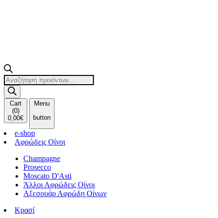
Products
search
Cart
Menu
(
0
)
button
0,00
€
e-shop
Αφρώδεις Οίνοι
Champagne
Prosecco
Moscato D'Asti
Άλλοι Αφρώδεις Οίνοι
Αξεσουάρ Αφρώδη Οίνων
Κρασί