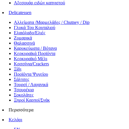
Αξεσουάρ ειδών καπνιστού
Delicatessen
Αλλείματα /Μαρμελάδες / Chutney / Dip
Γλυκά Του Κουταλιού
Ελαιόλαδο/Ελιές
Ζυμαρικά
Θαλασσινά
Καρυκεύματα / Βότανα
Κερκυραϊκά Προϊόντα
Κερκυραϊκό Μέλι
Κριτσίνια/Crackers
Ξίδι
Προϊόντα Ψυγείου
Σάλτσες
Τουρσί / Λαχανικά
Τσουρέκια
Σοκολάτες
Ξηροί Καρποί/Σνάκ
Περισσότερα
Κελάρι