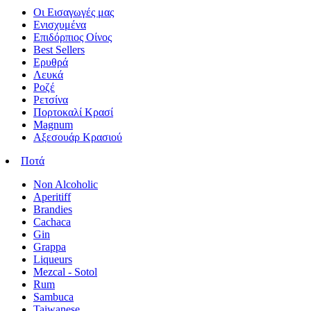
Οι Εισαγωγές μας
Ενισχυμένα
Επιδόρπιος Οίνος
Best Sellers
Ερυθρά
Λευκά
Ροζέ
Ρετσίνα
Πορτοκαλί Κρασί
Magnum
Αξεσουάρ Κρασιού
Ποτά
Non Alcoholic
Aperitiff
Brandies
Cachaca
Gin
Grappa
Liqueurs
Mezcal - Sotol
Rum
Sambuca
Taiwanese