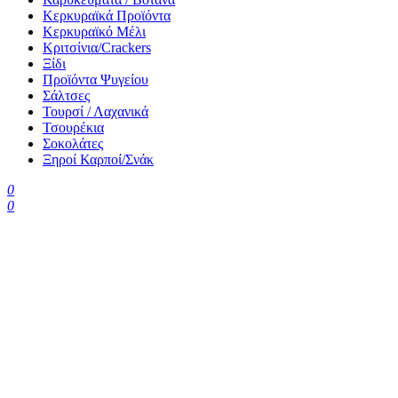
Κερκυραϊκά Προϊόντα
Κερκυραϊκό Μέλι
Κριτσίνια/Crackers
Ξίδι
Προϊόντα Ψυγείου
Σάλτσες
Τουρσί / Λαχανικά
Τσουρέκια
Σοκολάτες
Ξηροί Καρποί/Σνάκ
0
0