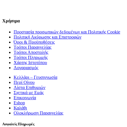
Χρήσιμα
Προστασία προσωπικών δεδομένων και Πολιτικής Cookie
Πολιτική Ακύρωσης και Επιστροφών
Όροι & Προϋποθέσεις
Τρόποι Παραγγελίας
Τρόποι Αποστολής
Τρόποι Πληρωμής
Χάρτης Ιστοτόπου
Λογαριασμός
Κελλάρι – Γευσιγνωσία
Περί Οίνου
Λίστα Επιθυμιών
Σχετικά με Εμάς
Επικοινωνία
Eshop
Καλάθι
Ολοκλήρωση Παραγγελίας
Ασφαλείς Πληρωμές