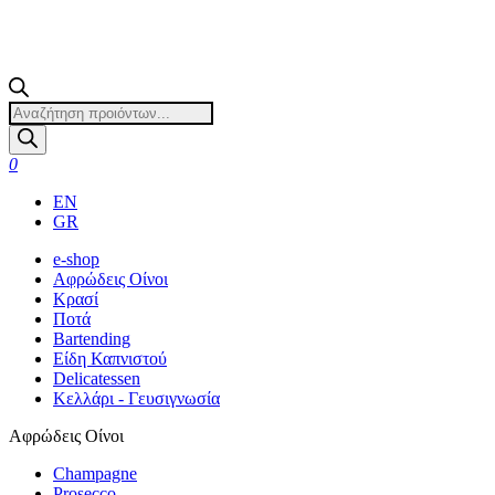
Products
search
0
EN
GR
e-shop
Αφρώδεις Οίνοι
Κρασί
Ποτά
Bartending
Είδη Καπνιστού
Delicatessen
Κελλάρι - Γευσιγνωσία
Αφρώδεις Οίνοι
Champagne
Prosecco