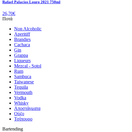
Rafael Palacios Louro 2021 750ml
26,70
€
Ποτά
Non Alcoholic
Aperitiff
Brandies
Cachaca
Gin
Grappa
Liqueurs
Mezcal - Sotol
Rum
Sambuca
Taiwanese
Tequila
Vermouth
Vodka
Whisky
Αποστάγματα
Ούζο
Τσίπουρο
Bartending