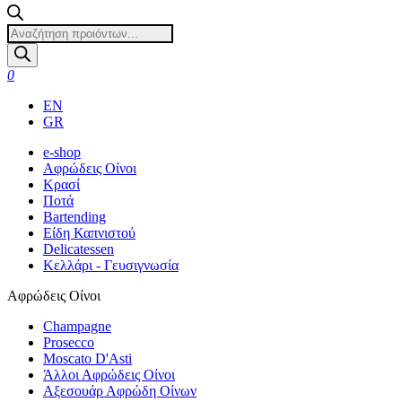
Products
search
0
EN
GR
e-shop
Αφρώδεις Οίνοι
Κρασί
Ποτά
Bartending
Είδη Καπνιστού
Delicatessen
Κελλάρι - Γευσιγνωσία
Αφρώδεις Οίνοι
Champagne
Prosecco
Moscato D'Asti
Άλλοι Αφρώδεις Οίνοι
Αξεσουάρ Αφρώδη Οίνων