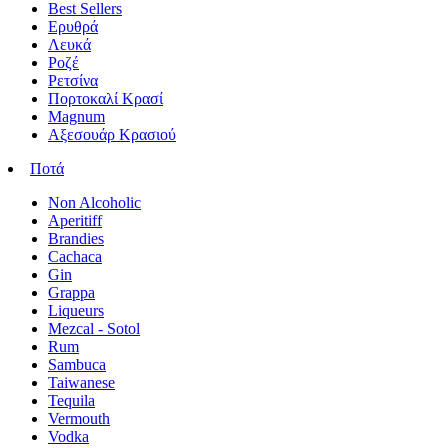
Best Sellers
Ερυθρά
Λευκά
Ροζέ
Ρετσίνα
Πορτοκαλί Κρασί
Magnum
Αξεσουάρ Κρασιού
Ποτά
Non Alcoholic
Aperitiff
Brandies
Cachaca
Gin
Grappa
Liqueurs
Mezcal - Sotol
Rum
Sambuca
Taiwanese
Tequila
Vermouth
Vodka