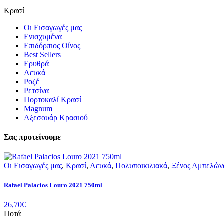
Κρασί
Οι Εισαγωγές μας
Ενισχυμένα
Επιδόρπιος Οίνος
Best Sellers
Ερυθρά
Λευκά
Ροζέ
Ρετσίνα
Πορτοκαλί Κρασί
Magnum
Αξεσουάρ Κρασιού
Σας προτείνουμε
Οι Εισαγωγές μας
,
Κρασί
,
Λευκά
,
Πολυποικιλιακά
,
Ξένος Αμπελών
Rafael Palacios Louro 2021 750ml
26,70
€
Ποτά