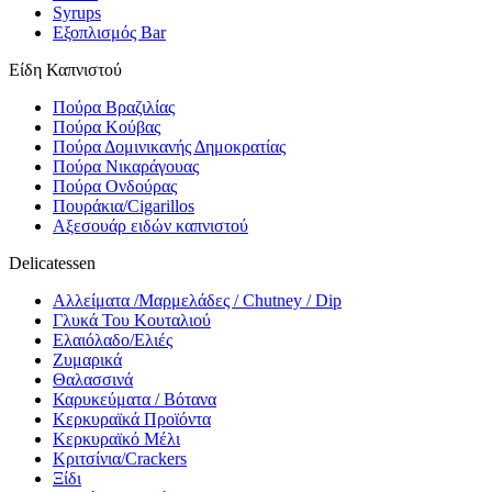
Syrups
Εξοπλισμός Bar
Είδη Καπνιστού
Πούρα Βραζιλίας
Πούρα Κούβας
Πούρα Δομινικανής Δημοκρατίας
Πούρα Νικαράγουας
Πούρα Ονδούρας
Πουράκια/Cigarillos
Αξεσουάρ ειδών καπνιστού
Delicatessen
Αλλείματα /Μαρμελάδες / Chutney / Dip
Γλυκά Του Κουταλιού
Ελαιόλαδο/Ελιές
Ζυμαρικά
Θαλασσινά
Καρυκεύματα / Βότανα
Κερκυραϊκά Προϊόντα
Κερκυραϊκό Μέλι
Κριτσίνια/Crackers
Ξίδι