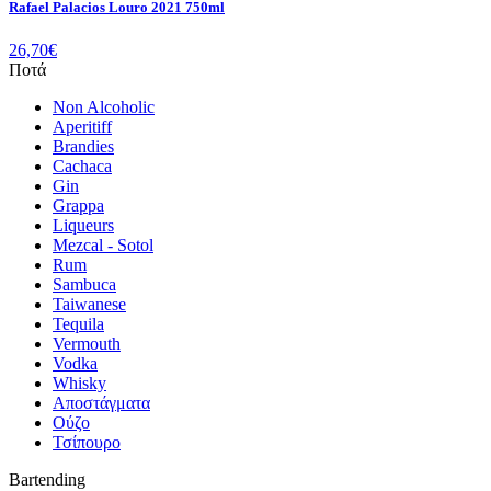
Rafael Palacios Louro 2021 750ml
26,70
€
Ποτά
Non Alcoholic
Aperitiff
Brandies
Cachaca
Gin
Grappa
Liqueurs
Mezcal - Sotol
Rum
Sambuca
Taiwanese
Tequila
Vermouth
Vodka
Whisky
Αποστάγματα
Ούζο
Τσίπουρο
Bartending