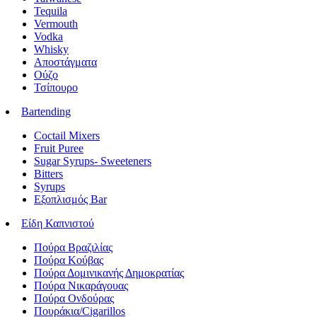
Tequila
Vermouth
Vodka
Whisky
Αποστάγματα
Ούζο
Τσίπουρο
Bartending
Coctail Mixers
Fruit Puree
Sugar Syrups- Sweeteners
Bitters
Syrups
Εξοπλισμός Bar
Είδη Καπνιστού
Πούρα Βραζιλίας
Πούρα Κούβας
Πούρα Δομινικανής Δημοκρατίας
Πούρα Νικαράγουας
Πούρα Ονδούρας
Πουράκια/Cigarillos