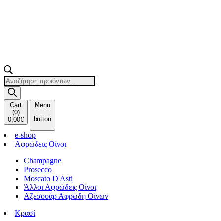
Products
search
Cart
Menu
(
0
)
button
0,00
€
e-shop
Αφρώδεις Οίνοι
Champagne
Prosecco
Moscato D'Asti
Άλλοι Αφρώδεις Οίνοι
Αξεσουάρ Αφρώδη Οίνων
Κρασί