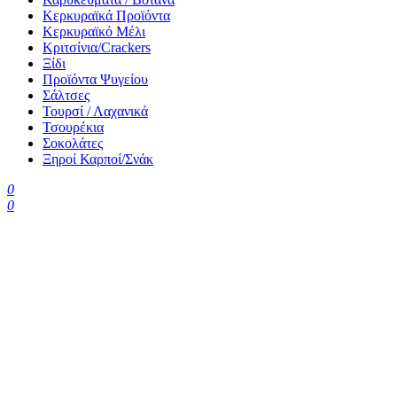
Κερκυραϊκά Προϊόντα
Κερκυραϊκό Μέλι
Κριτσίνια/Crackers
Ξίδι
Προϊόντα Ψυγείου
Σάλτσες
Τουρσί / Λαχανικά
Τσουρέκια
Σοκολάτες
Ξηροί Καρποί/Σνάκ
0
0