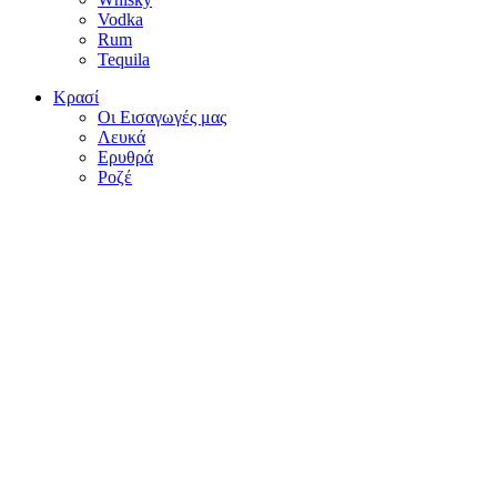
Vodka
Rum
Tequila
Κρασί
Οι Εισαγωγές μας
Λευκά
Ερυθρά
Ροζέ