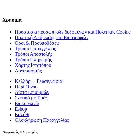
Χρήσιμα
Προστασία προσωπικών δεδομένων και Πολιτικής Cookie
Πολιτική Ακύρωσης και Επιστροφών
Όροι & Προϋποθέσεις
Τρόποι Παραγγελίας
Τρόποι Αποστολής
Τρόποι Πληρωμής
Χάρτης Ιστοτόπου
Λογαριασμός
Κελλάρι – Γευσιγνωσία
Περί Οίνου
Λίστα Επιθυμιών
Σχετικά με Εμάς
Επικοινωνία
Eshop
Καλάθι
Ολοκλήρωση Παραγγελίας
Ασφαλείς Πληρωμές