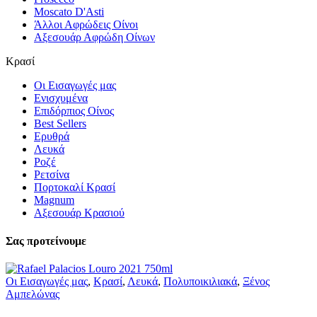
Moscato D'Asti
Άλλοι Αφρώδεις Οίνοι
Αξεσουάρ Αφρώδη Οίνων
Κρασί
Οι Εισαγωγές μας
Ενισχυμένα
Επιδόρπιος Οίνος
Best Sellers
Ερυθρά
Λευκά
Ροζέ
Ρετσίνα
Πορτοκαλί Κρασί
Magnum
Αξεσουάρ Κρασιού
Σας προτείνουμε
Οι Εισαγωγές μας
,
Κρασί
,
Λευκά
,
Πολυποικιλιακά
,
Ξένος
Αμπελώνας