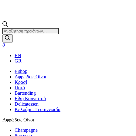
Products
search
0
EN
GR
e-shop
Αφρώδεις Οίνοι
Κρασί
Ποτά
Bartending
Είδη Καπνιστού
Delicatessen
Κελλάρι - Γευσιγνωσία
Αφρώδεις Οίνοι
Champagne
Prosecco