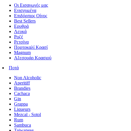
Οι Εισαγωγές μας
Ενισχυμένα
Επιδόρπιος Οίνος
Best Sellers
Ερυθρά
Λευκά
Ροζέ
Ρετσίνα
Πορτοκαλί Κρασί
Magnum
Αξεσουάρ Κρασιού
Ποτά
Non Alcoholic
Aperitiff
Brandies
Cachaca
Gin
Grappa
Liqueurs
Mezcal - Sotol
Rum
Sambuca
Taiwanese