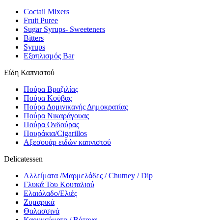
Coctail Mixers
Fruit Puree
Sugar Syrups- Sweeteners
Bitters
Syrups
Εξοπλισμός Bar
Είδη Καπνιστού
Πούρα Βραζιλίας
Πούρα Κούβας
Πούρα Δομινικανής Δημοκρατίας
Πούρα Νικαράγουας
Πούρα Ονδούρας
Πουράκια/Cigarillos
Αξεσουάρ ειδών καπνιστού
Delicatessen
Αλλείματα /Μαρμελάδες / Chutney / Dip
Γλυκά Του Κουταλιού
Ελαιόλαδο/Ελιές
Ζυμαρικά
Θαλασσινά
Καρυκεύματα / Βότανα