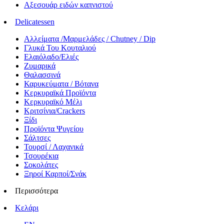
Αξεσουάρ ειδών καπνιστού
Delicatessen
Αλλείματα /Μαρμελάδες / Chutney / Dip
Γλυκά Του Κουταλιού
Ελαιόλαδο/Ελιές
Ζυμαρικά
Θαλασσινά
Καρυκεύματα / Βότανα
Κερκυραϊκά Προϊόντα
Κερκυραϊκό Μέλι
Κριτσίνια/Crackers
Ξίδι
Προϊόντα Ψυγείου
Σάλτσες
Τουρσί / Λαχανικά
Τσουρέκια
Σοκολάτες
Ξηροί Καρποί/Σνάκ
Περισσότερα
Κελάρι