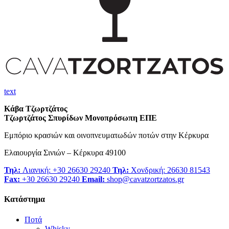
text
Κάβα Τζωρτζάτος
Τζωρτζάτος Σπυρίδων Μονοπρόσωπη ΕΠΕ
Εμπόριο κρασιών και οινοπνευματωδών ποτών στην Κέρκυρα
Ελαιουργία Σινιών – Κέρκυρα 49100
Τηλ:
Λιανική: +30 26630 29240
Τηλ:
Χονδρική: 26630 81543
Fax:
+30 26630 29240
Email:
shop@cavatzortzatos.gr
Κατάστημα
Ποτά
Whisky