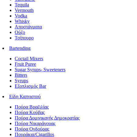
Tequila
Vermouth
Vodka
Whisky
Αποστάγματα
Ούζο
Τσίπουρο
Bartending
Coctail Mixers
Fruit Puree
Sugar Syrups- Sweeteners
Bitters
Syrups
Εξοπλισμός Bar
Είδη Καπνιστού
Πούρα Βραζιλίας
Πούρα Κούβας
Πούρα Δομινικανής Δημοκρατίας
Πούρα Νικαράγουας
Πούρα Ονδούρας
Πουράκια/Cigarillos