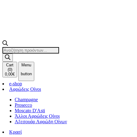
Products
search
Cart
Menu
(
0
)
button
0,00
€
e-shop
Αφρώδεις Οίνοι
Champagne
Prosecco
Moscato D'Asti
Άλλοι Αφρώδεις Οίνοι
Αξεσουάρ Αφρώδη Οίνων
Κρασί