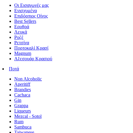
Οι Εισαγωγές μας
Ενισχυμένα
Επιδόρπιος Οίνος
Best Sellers
Ερυθρά
Λευκά
Ροζέ
Ρετσίνα
Πορτοκαλί Κρασί
Magnum
Αξεσουάρ Κρασιού
Ποτά
Non Alcoholic
Aperitiff
Brandies
Cachaca
Gin
Grappa
Liqueurs
Mezcal - Sotol
Rum
Sambuca
Taiwanese