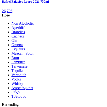
Rafael Palacios Louro 2021 750ml
26,70
€
Ποτά
Non Alcoholic
Aperitiff
Brandies
Cachaca
Gin
Grappa
Liqueurs
Mezcal - Sotol
Rum
Sambuca
Taiwanese
Tequila
Vermouth
Vodka
Whisky
Αποστάγματα
Ούζο
Τσίπουρο
Bartending