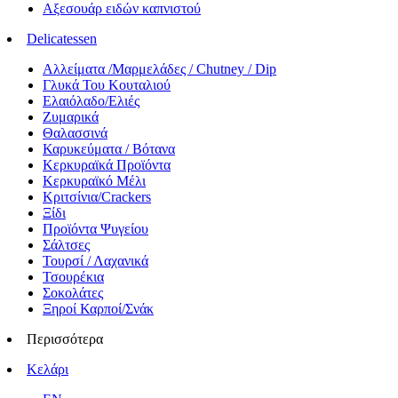
Αξεσουάρ ειδών καπνιστού
Delicatessen
Αλλείματα /Μαρμελάδες / Chutney / Dip
Γλυκά Του Κουταλιού
Ελαιόλαδο/Ελιές
Ζυμαρικά
Θαλασσινά
Καρυκεύματα / Βότανα
Κερκυραϊκά Προϊόντα
Κερκυραϊκό Μέλι
Κριτσίνια/Crackers
Ξίδι
Προϊόντα Ψυγείου
Σάλτσες
Τουρσί / Λαχανικά
Τσουρέκια
Σοκολάτες
Ξηροί Καρποί/Σνάκ
Περισσότερα
Κελάρι