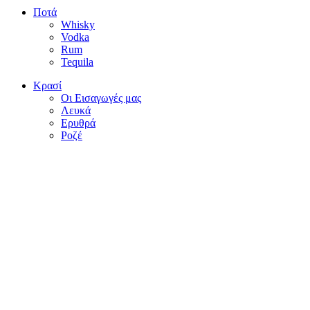
Ποτά
Whisky
Vodka
Rum
Tequila
Κρασί
Οι Εισαγωγές μας
Λευκά
Ερυθρά
Ροζέ