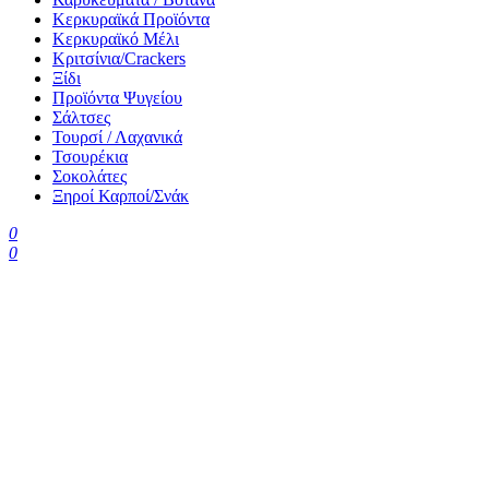
Κερκυραϊκά Προϊόντα
Κερκυραϊκό Μέλι
Κριτσίνια/Crackers
Ξίδι
Προϊόντα Ψυγείου
Σάλτσες
Τουρσί / Λαχανικά
Τσουρέκια
Σοκολάτες
Ξηροί Καρποί/Σνάκ
0
0