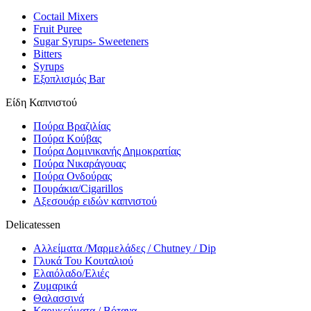
Coctail Mixers
Fruit Puree
Sugar Syrups- Sweeteners
Bitters
Syrups
Εξοπλισμός Bar
Είδη Καπνιστού
Πούρα Βραζιλίας
Πούρα Κούβας
Πούρα Δομινικανής Δημοκρατίας
Πούρα Νικαράγουας
Πούρα Ονδούρας
Πουράκια/Cigarillos
Αξεσουάρ ειδών καπνιστού
Delicatessen
Αλλείματα /Μαρμελάδες / Chutney / Dip
Γλυκά Του Κουταλιού
Ελαιόλαδο/Ελιές
Ζυμαρικά
Θαλασσινά
Καρυκεύματα / Βότανα