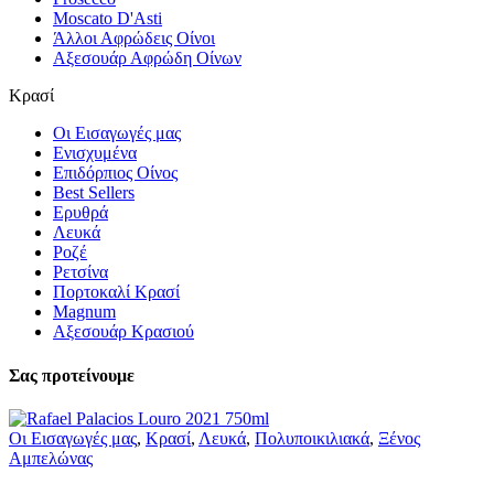
Moscato D'Asti
Άλλοι Αφρώδεις Οίνοι
Αξεσουάρ Αφρώδη Οίνων
Κρασί
Οι Εισαγωγές μας
Ενισχυμένα
Επιδόρπιος Οίνος
Best Sellers
Ερυθρά
Λευκά
Ροζέ
Ρετσίνα
Πορτοκαλί Κρασί
Magnum
Αξεσουάρ Κρασιού
Σας προτείνουμε
Οι Εισαγωγές μας
,
Κρασί
,
Λευκά
,
Πολυποικιλιακά
,
Ξένος
Αμπελώνας