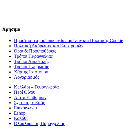
Χρήσιμα
Προστασία προσωπικών δεδομένων και Πολιτικής Cookie
Πολιτική Ακύρωσης και Επιστροφών
Όροι & Προϋποθέσεις
Τρόποι Παραγγελίας
Τρόποι Αποστολής
Τρόποι Πληρωμής
Χάρτης Ιστοτόπου
Λογαριασμός
Κελλάρι – Γευσιγνωσία
Περί Οίνου
Λίστα Επιθυμιών
Σχετικά με Εμάς
Επικοινωνία
Eshop
Καλάθι
Ολοκλήρωση Παραγγελίας