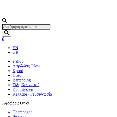
Products
search
0
EN
GR
e-shop
Αφρώδεις Οίνοι
Κρασί
Ποτά
Bartending
Είδη Καπνιστού
Delicatessen
Κελλάρι - Γευσιγνωσία
Αφρώδεις Οίνοι
Champagne
Prosecco