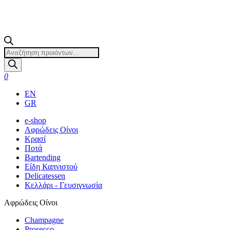
Products
search
0
EN
GR
e-shop
Αφρώδεις Οίνοι
Κρασί
Ποτά
Bartending
Είδη Καπνιστού
Delicatessen
Κελλάρι - Γευσιγνωσία
Αφρώδεις Οίνοι
Champagne
Prosecco