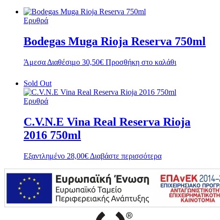
Ερυθρά
Bodegas Muga Rioja Reserva 750ml
Άμεσα Διαθέσιμο
30,50
€
Προσθήκη στο καλάθι
Sold Out
Ερυθρά
C.V.N.E Vina Real Reserva Rioja
2016 750ml
Εξαντλημένο
28,00
€
Διαβάστε περισσότερα