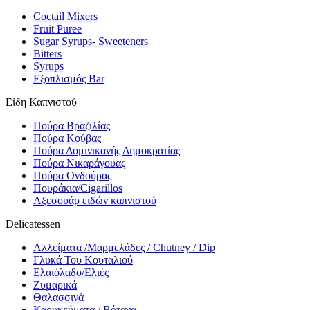
Coctail Mixers
Fruit Puree
Sugar Syrups- Sweeteners
Bitters
Syrups
Εξοπλισμός Bar
Είδη Καπνιστού
Πούρα Βραζιλίας
Πούρα Κούβας
Πούρα Δομινικανής Δημοκρατίας
Πούρα Νικαράγουας
Πούρα Ονδούρας
Πουράκια/Cigarillos
Αξεσουάρ ειδών καπνιστού
Delicatessen
Αλλείματα /Μαρμελάδες / Chutney / Dip
Γλυκά Του Κουταλιού
Ελαιόλαδο/Ελιές
Ζυμαρικά
Θαλασσινά
Καρυκεύματα / Βότανα