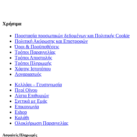
Χρήσιμα
Προστασία προσωπικών δεδομένων και Πολιτικής Cookie
Πολιτική Ακύρωσης και Επιστροφών
Όροι & Προϋποθέσεις
Τρόποι Παραγγελίας
Τρόποι Αποστολής
Τρόποι Πληρωμής
Χάρτης Ιστοτόπου
Λογαριασμός
Κελλάρι – Γευσιγνωσία
Περί Οίνου
Λίστα Επιθυμιών
Σχετικά με Εμάς
Επικοινωνία
Eshop
Καλάθι
Ολοκλήρωση Παραγγελίας
Ασφαλείς Πληρωμές