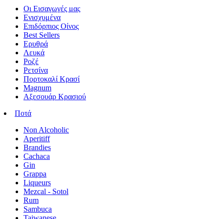
Οι Εισαγωγές μας
Ενισχυμένα
Επιδόρπιος Οίνος
Best Sellers
Ερυθρά
Λευκά
Ροζέ
Ρετσίνα
Πορτοκαλί Κρασί
Magnum
Αξεσουάρ Κρασιού
Ποτά
Non Alcoholic
Aperitiff
Brandies
Cachaca
Gin
Grappa
Liqueurs
Mezcal - Sotol
Rum
Sambuca
Taiwanese