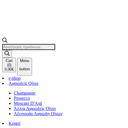
Products
search
Cart
Menu
(
0
)
button
0,00
€
e-shop
Αφρώδεις Οίνοι
Champagne
Prosecco
Moscato D'Asti
Άλλοι Αφρώδεις Οίνοι
Αξεσουάρ Αφρώδη Οίνων
Κρασί