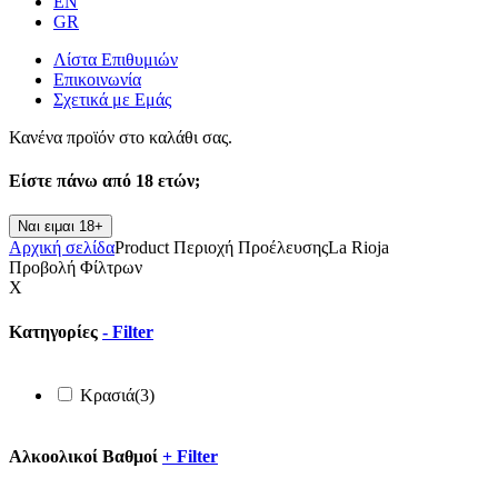
EN
GR
Λίστα Επιθυμιών
Επικοινωνία
Σχετικά με Εμάς
Κανένα προϊόν στο καλάθι σας.
Είστε πάνω από
18 ετών;
Ναι ειμαι 18+
Αρχική σελίδα
Product Περιοχή Προέλευσης
La Rioja
Προβολή Φίλτρων
X
Κατηγορίες
-
Filter
Κρασιά
(3)
Αλκοολικοί Βαθμοί
+
Filter