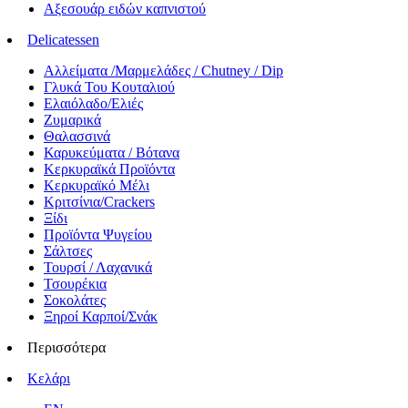
Αξεσουάρ ειδών καπνιστού
Delicatessen
Αλλείματα /Μαρμελάδες / Chutney / Dip
Γλυκά Του Κουταλιού
Ελαιόλαδο/Ελιές
Ζυμαρικά
Θαλασσινά
Καρυκεύματα / Βότανα
Κερκυραϊκά Προϊόντα
Κερκυραϊκό Μέλι
Κριτσίνια/Crackers
Ξίδι
Προϊόντα Ψυγείου
Σάλτσες
Τουρσί / Λαχανικά
Τσουρέκια
Σοκολάτες
Ξηροί Καρποί/Σνάκ
Περισσότερα
Κελάρι