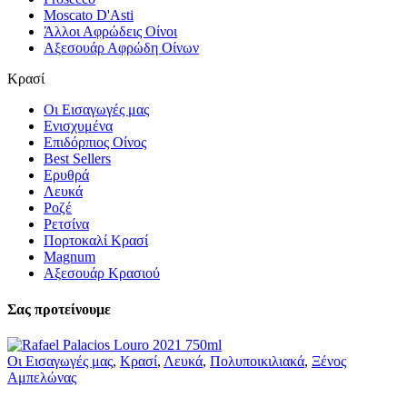
Moscato D'Asti
Άλλοι Αφρώδεις Οίνοι
Αξεσουάρ Αφρώδη Οίνων
Κρασί
Οι Εισαγωγές μας
Ενισχυμένα
Επιδόρπιος Οίνος
Best Sellers
Ερυθρά
Λευκά
Ροζέ
Ρετσίνα
Πορτοκαλί Κρασί
Magnum
Αξεσουάρ Κρασιού
Σας προτείνουμε
Οι Εισαγωγές μας
,
Κρασί
,
Λευκά
,
Πολυποικιλιακά
,
Ξένος
Αμπελώνας