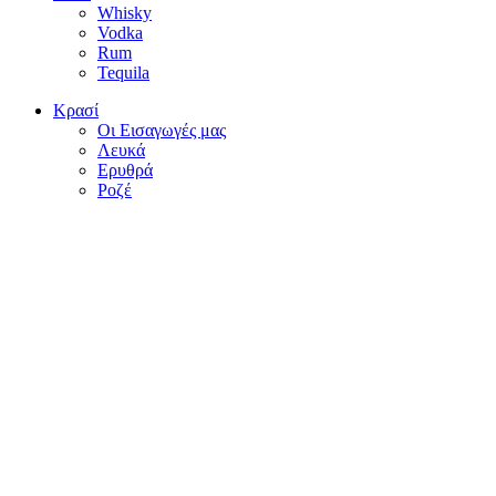
Whisky
Vodka
Rum
Tequila
Κρασί
Οι Εισαγωγές μας
Λευκά
Ερυθρά
Ροζέ