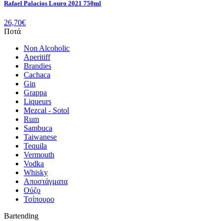
Rafael Palacios Louro 2021 750ml
26,70
€
Ποτά
Non Alcoholic
Aperitiff
Brandies
Cachaca
Gin
Grappa
Liqueurs
Mezcal - Sotol
Rum
Sambuca
Taiwanese
Tequila
Vermouth
Vodka
Whisky
Αποστάγματα
Ούζο
Τσίπουρο
Bartending