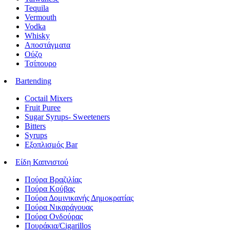
Tequila
Vermouth
Vodka
Whisky
Αποστάγματα
Ούζο
Τσίπουρο
Bartending
Coctail Mixers
Fruit Puree
Sugar Syrups- Sweeteners
Bitters
Syrups
Εξοπλισμός Bar
Είδη Καπνιστού
Πούρα Βραζιλίας
Πούρα Κούβας
Πούρα Δομινικανής Δημοκρατίας
Πούρα Νικαράγουας
Πούρα Ονδούρας
Πουράκια/Cigarillos