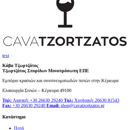
text
Κάβα Τζωρτζάτος
Τζωρτζάτος Σπυρίδων Μονοπρόσωπη ΕΠΕ
Εμπόριο κρασιών και οινοπνευματωδών ποτών στην Κέρκυρα
Ελαιουργία Σινιών – Κέρκυρα 49100
Τηλ:
Λιανική: +30 26630 29240
Τηλ:
Χονδρική: 26630 81543
Fax:
+30 26630 29240
Email:
shop@cavatzortzatos.gr
Κατάστημα
Ποτά