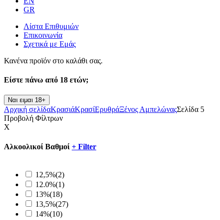
EN
GR
Λίστα Επιθυμιών
Επικοινωνία
Σχετικά με Εμάς
Κανένα προϊόν στο καλάθι σας.
Είστε πάνω από
18 ετών;
Ναι ειμαι 18+
Αρχική σελίδα
Κρασιά
Κρασί
Ερυθρά
Ξένος Αμπελώνας
Σελίδα 5
Προβολή Φίλτρων
X
Αλκοολικοί Βαθμοί
+
Filter
12,5%
(2)
12.0%
(1)
13%
(18)
13,5%
(27)
14%
(10)