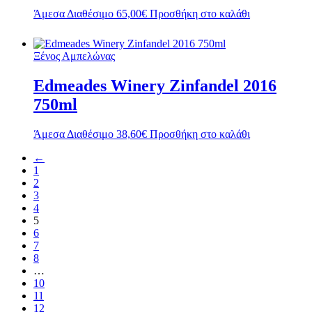
Άμεσα Διαθέσιμο
65,00
€
Προσθήκη στο καλάθι
Ξένος Αμπελώνας
Edmeades Winery Zinfandel 2016
750ml
Άμεσα Διαθέσιμο
38,60
€
Προσθήκη στο καλάθι
←
1
2
3
4
5
6
7
8
…
10
11
12