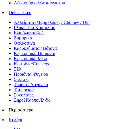
Αξεσουάρ ειδών καπνιστού
Delicatessen
Αλλείματα /Μαρμελάδες / Chutney / Dip
Γλυκά Του Κουταλιού
Ελαιόλαδο/Ελιές
Ζυμαρικά
Θαλασσινά
Καρυκεύματα / Βότανα
Κερκυραϊκά Προϊόντα
Κερκυραϊκό Μέλι
Κριτσίνια/Crackers
Ξίδι
Προϊόντα Ψυγείου
Σάλτσες
Τουρσί / Λαχανικά
Τσουρέκια
Σοκολάτες
Ξηροί Καρποί/Σνάκ
Περισσότερα
Κελάρι