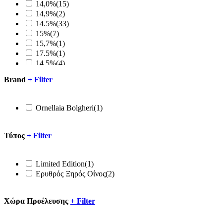
14,0%
(15)
14,9%
(2)
14.5%
(33)
15%
(7)
15,7%
(1)
17.5%
(1)
14,5%
(4)
14,8
(1)
Brand
+
Filter
15,5
(1)
Ornellaia Bolgheri
(1)
Τύπος
+
Filter
Limited Edition
(1)
Ερυθρός Ξηρός Οίνος
(2)
Xώρα Προέλευσης
+
Filter