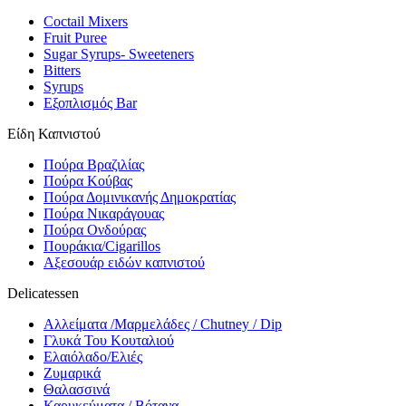
Coctail Mixers
Fruit Puree
Sugar Syrups- Sweeteners
Bitters
Syrups
Εξοπλισμός Bar
Είδη Καπνιστού
Πούρα Βραζιλίας
Πούρα Κούβας
Πούρα Δομινικανής Δημοκρατίας
Πούρα Νικαράγουας
Πούρα Ονδούρας
Πουράκια/Cigarillos
Αξεσουάρ ειδών καπνιστού
Delicatessen
Αλλείματα /Μαρμελάδες / Chutney / Dip
Γλυκά Του Κουταλιού
Ελαιόλαδο/Ελιές
Ζυμαρικά
Θαλασσινά
Καρυκεύματα / Βότανα