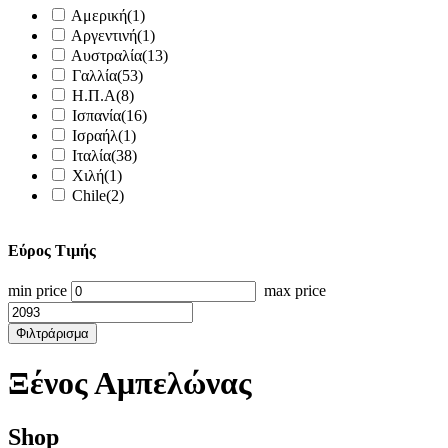
Αμερική
(1)
Αργεντινή
(1)
Αυστραλία
(13)
Γαλλία
(53)
Η.Π.Α
(8)
Ισπανία
(16)
Ισραήλ
(1)
Ιταλία
(38)
Χιλή
(1)
Chile
(2)
Εύρος Τιμής
min price
max price
Φιλτράρισμα
Ξένος Αμπελώνας
Shop