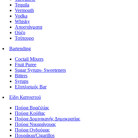
Tequila
Vermouth
Vodka
Whisky
Αποστάγματα
Ούζο
Τσίπουρο
Bartending
Coctail Mixers
Fruit Puree
Sugar Syrups- Sweeteners
Bitters
Syrups
Εξοπλισμός Bar
Είδη Καπνιστού
Πούρα Βραζιλίας
Πούρα Κούβας
Πούρα Δομινικανής Δημοκρατίας
Πούρα Νικαράγουας
Πούρα Ονδούρας
Πουράκια/Cigarillos