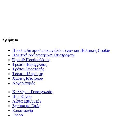
Χρήσιμα
Προστασία προσωπικών δεδομένων και Πολιτικής Cookie
Πολιτική Ακύρωσης και Επιστροφών
Όροι & Προϋποθέσεις
Τρόποι Παραγγελίας
Τρόποι Αποστολής
Τρόποι Πληρωμής
Χάρτης Ιστοτόπου
Λογαριασμός
Κελλάρι – Γευσιγνωσία
Περί Οίνου
Λίστα Επιθυμιών
Σχετικά με Εμάς
Επικοινωνία
Eshop