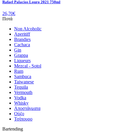
Rafael Palacios Louro 2021 750ml
26,70
€
Ποτά
Non Alcoholic
Aperitiff
Brandies
Cachaca
Gin
Grappa
Liqueurs
Mezcal - Sotol
Rum
Sambuca
Taiwanese
Tequila
Vermouth
Vodka
Whisky
Αποστάγματα
Ούζο
Τσίπουρο
Bartending