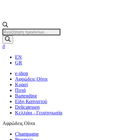
Products
search
0
EN
GR
e-shop
Αφρώδεις Οίνοι
Κρασί
Ποτά
Bartending
Είδη Καπνιστού
Delicatessen
Κελλάρι - Γευσιγνωσία
Αφρώδεις Οίνοι
Champagne
Prosecco