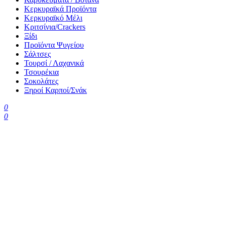
Κερκυραϊκά Προϊόντα
Κερκυραϊκό Μέλι
Κριτσίνια/Crackers
Ξίδι
Προϊόντα Ψυγείου
Σάλτσες
Τουρσί / Λαχανικά
Τσουρέκια
Σοκολάτες
Ξηροί Καρποί/Σνάκ
0
0