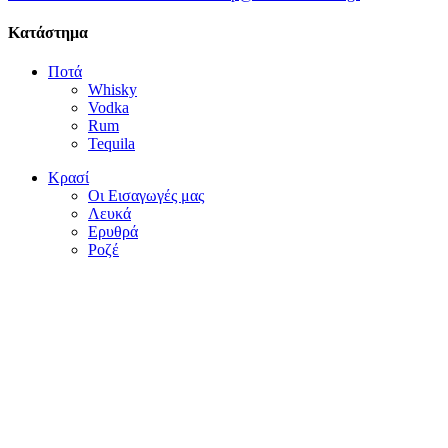
Κατάστημα
Ποτά
Whisky
Vodka
Rum
Tequila
Κρασί
Οι Εισαγωγές μας
Λευκά
Ερυθρά
Ροζέ