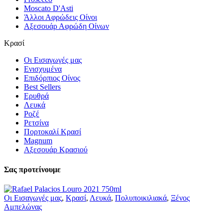
Moscato D'Asti
Άλλοι Αφρώδεις Οίνοι
Αξεσουάρ Αφρώδη Οίνων
Κρασί
Οι Εισαγωγές μας
Ενισχυμένα
Επιδόρπιος Οίνος
Best Sellers
Ερυθρά
Λευκά
Ροζέ
Ρετσίνα
Πορτοκαλί Κρασί
Magnum
Αξεσουάρ Κρασιού
Σας προτείνουμε
Οι Εισαγωγές μας
,
Κρασί
,
Λευκά
,
Πολυποικιλιακά
,
Ξένος
Αμπελώνας