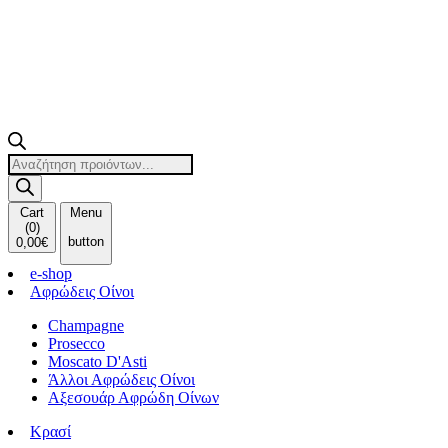
Products
search
Cart
Menu
(
0
)
button
0,00
€
e-shop
Αφρώδεις Οίνοι
Champagne
Prosecco
Moscato D'Asti
Άλλοι Αφρώδεις Οίνοι
Αξεσουάρ Αφρώδη Οίνων
Κρασί