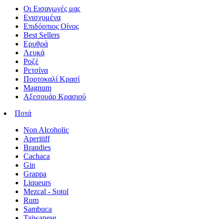
Οι Εισαγωγές μας
Ενισχυμένα
Επιδόρπιος Οίνος
Best Sellers
Ερυθρά
Λευκά
Ροζέ
Ρετσίνα
Πορτοκαλί Κρασί
Magnum
Αξεσουάρ Κρασιού
Ποτά
Non Alcoholic
Aperitiff
Brandies
Cachaca
Gin
Grappa
Liqueurs
Mezcal - Sotol
Rum
Sambuca
Taiwanese