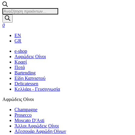
Products
search
0
EN
GR
e-shop
Αφρώδεις Οίνοι
Κρασί
Ποτά
Bartending
Είδη Καπνιστού
Delicatessen
Κελλάρι - Γευσιγνωσία
Αφρώδεις Οίνοι
Champagne
Prosecco
Moscato D'Asti
Άλλοι Αφρώδεις Οίνοι
Αξεσουάρ Αφρώδη Οίνων