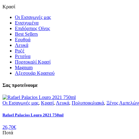
Κρασί
Οι Εισαγωγές μας
Ενισχυμένα
Επιδόρπιος Οίνος
Best Sellers
Ερυθρά
Λευκά
Ροζέ
Ρετσίνα
Πορτοκαλί Κρασί
Magnum
Αξεσουάρ Κρασιού
Σας προτείνουμε
Οι Εισαγωγές μας
,
Κρασί
,
Λευκά
,
Πολυποικιλιακά
,
Ξένος Αμπελών
Rafael Palacios Louro 2021 750ml
26,70
€
Ποτά