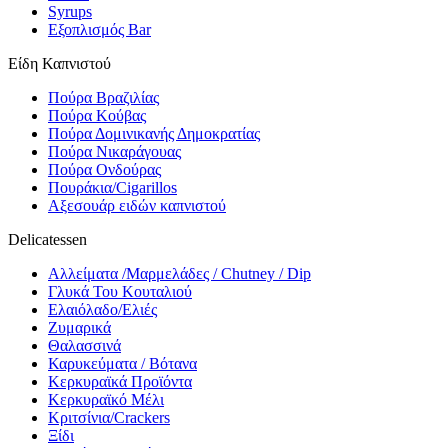
Syrups
Εξοπλισμός Bar
Είδη Καπνιστού
Πούρα Βραζιλίας
Πούρα Κούβας
Πούρα Δομινικανής Δημοκρατίας
Πούρα Νικαράγουας
Πούρα Ονδούρας
Πουράκια/Cigarillos
Αξεσουάρ ειδών καπνιστού
Delicatessen
Αλλείματα /Μαρμελάδες / Chutney / Dip
Γλυκά Του Κουταλιού
Ελαιόλαδο/Ελιές
Ζυμαρικά
Θαλασσινά
Καρυκεύματα / Βότανα
Κερκυραϊκά Προϊόντα
Κερκυραϊκό Μέλι
Κριτσίνια/Crackers
Ξίδι