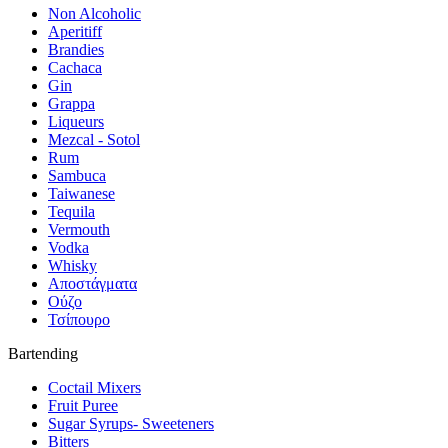
Non Alcoholic
Aperitiff
Brandies
Cachaca
Gin
Grappa
Liqueurs
Mezcal - Sotol
Rum
Sambuca
Taiwanese
Tequila
Vermouth
Vodka
Whisky
Αποστάγματα
Ούζο
Τσίπουρο
Bartending
Coctail Mixers
Fruit Puree
Sugar Syrups- Sweeteners
Bitters