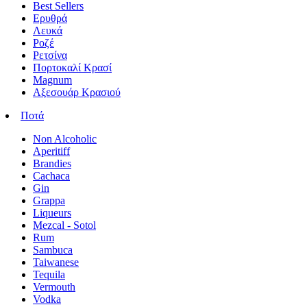
Best Sellers
Ερυθρά
Λευκά
Ροζέ
Ρετσίνα
Πορτοκαλί Κρασί
Magnum
Αξεσουάρ Κρασιού
Ποτά
Non Alcoholic
Aperitiff
Brandies
Cachaca
Gin
Grappa
Liqueurs
Mezcal - Sotol
Rum
Sambuca
Taiwanese
Tequila
Vermouth
Vodka