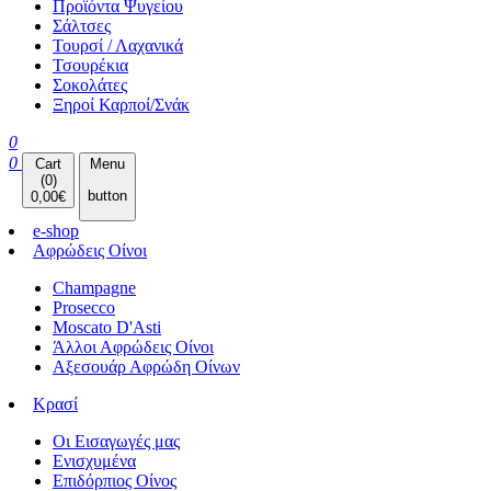
Προϊόντα Ψυγείου
Σάλτσες
Τουρσί / Λαχανικά
Τσουρέκια
Σοκολάτες
Ξηροί Καρποί/Σνάκ
0
0
Cart
Menu
(
0
)
button
0,00
€
e-shop
Αφρώδεις Οίνοι
Champagne
Prosecco
Moscato D'Asti
Άλλοι Αφρώδεις Οίνοι
Αξεσουάρ Αφρώδη Οίνων
Κρασί
Οι Εισαγωγές μας
Ενισχυμένα
Επιδόρπιος Οίνος