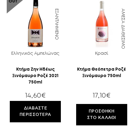
OUT
ΕΞΑΝΤΛΗΜΈΝΟ
ΆΜΕΣΑ ΔΙΑΘΈΣΙΜΟ
Ελληνικός Αμπελώνας
Κρασί
Κτήμα Ζην Ηδέως
Κτήμα Θεόπετρα Ροζέ
Ξινόμαυρο Ροζέ 2021
Ξινόμαυρο 750ml
750ml
14,60
€
17,10
€
ΔΙΑΒΆΣΤΕ
ΠΡΟΣΘΉΚΗ
ΠΕΡΙΣΣΌΤΕΡΑ
ΣΤΟ ΚΑΛΆΘΙ