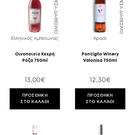
ΆΜΕΣΑ ΔΙΑΘΈΣΙΜΟ
ΆΜΕΣΑ ΔΙΑΘΈΣΙΜΟ
ΠΕΡΙΣΣΌΤΕΡΑ
ΕΎΡΟΣ ΤΙΜΉΣ
ΚΕΛΆΡΙ
EN
GR
Ελληνικός Αμπελώνας
Κρασί
ΦΙΛΤΡΆΡΙΣΜΑ
Oινοποιείο Κεχρή
Pontiglio Winery
Ρόζα 750ml
Valonisa 750ml
13,00
€
12,30
€
ΠΡΟΣΘΉΚΗ
ΠΡΟΣΘΉΚΗ
ΣΤΟ ΚΑΛΆΘΙ
ΣΤΟ ΚΑΛΆΘΙ