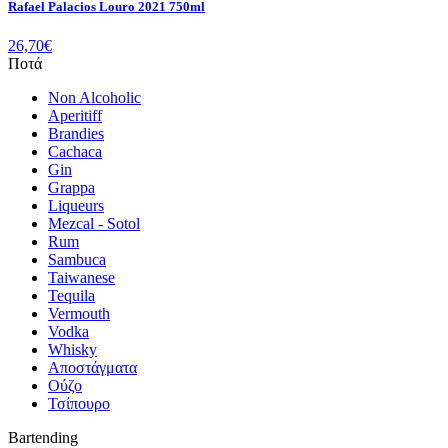
Rafael Palacios Louro 2021 750ml
26,70
€
Ποτά
Non Alcoholic
Aperitiff
Brandies
Cachaca
Gin
Grappa
Liqueurs
Mezcal - Sotol
Rum
Sambuca
Taiwanese
Tequila
Vermouth
Vodka
Whisky
Αποστάγματα
Ούζο
Τσίπουρο
Bartending