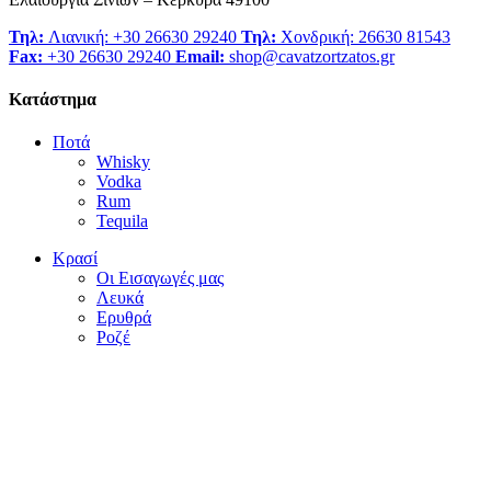
Τηλ:
Λιανική: +30 26630 29240
Τηλ:
Χονδρική: 26630 81543
Fax:
+30 26630 29240
Email:
shop@cavatzortzatos.gr
Κατάστημα
Ποτά
Whisky
Vodka
Rum
Tequila
Κρασί
Οι Εισαγωγές μας
Λευκά
Ερυθρά
Ροζέ