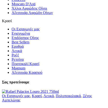
Moscato D'Asti
Άλλοι Αφρώδεις Οίνοι
Αξεσουάρ Αφρώδη Οίνων
Κρασί
Οι Εισαγωγές μας
Ενισχυμένα
Επιδόρπιος Οίνος
Best Sellers
Ερυθρά
Λευκά
Ροζέ
Ρετσίνα
Πορτοκαλί Κρασί
Magnum
Αξεσουάρ Κρασιού
Σας προτείνουμε
Οι Εισαγωγές μας
,
Κρασί
,
Λευκά
,
Πολυποικιλιακά
,
Ξένος
Αμπελώνας