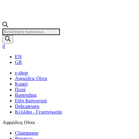
Products
search
0
EN
GR
e-shop
Αφρώδεις Οίνοι
Κρασί
Ποτά
Bartending
Είδη Καπνιστού
Delicatessen
Κελλάρι - Γευσιγνωσία
Αφρώδεις Οίνοι
Champagne
Prosecco