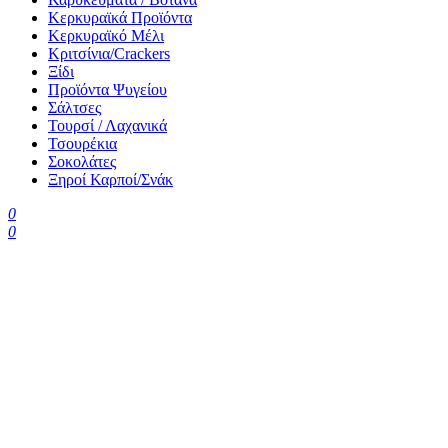
Κερκυραϊκά Προϊόντα
Κερκυραϊκό Μέλι
Κριτσίνια/Crackers
Ξίδι
Προϊόντα Ψυγείου
Σάλτσες
Τουρσί / Λαχανικά
Τσουρέκια
Σοκολάτες
Ξηροί Καρποί/Σνάκ
0
0