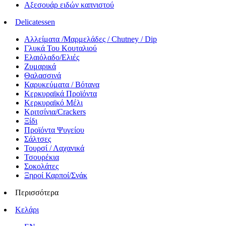
Αξεσουάρ ειδών καπνιστού
Delicatessen
Αλλείματα /Μαρμελάδες / Chutney / Dip
Γλυκά Του Κουταλιού
Ελαιόλαδο/Ελιές
Ζυμαρικά
Θαλασσινά
Καρυκεύματα / Βότανα
Κερκυραϊκά Προϊόντα
Κερκυραϊκό Μέλι
Κριτσίνια/Crackers
Ξίδι
Προϊόντα Ψυγείου
Σάλτσες
Τουρσί / Λαχανικά
Τσουρέκια
Σοκολάτες
Ξηροί Καρποί/Σνάκ
Περισσότερα
Κελάρι