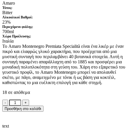
Amaro
Τύπος:
Bitter
Αλκοολικοί Βαθμοί:
23%
Περιεχόμενο φιάλης:
700ml
Xώρα Προέλευσης:
Ιταλία
Το Amaro Montenegro Premiata Specialità είναι ένα λικέρ με έναν
πικρό και ελαφρώς γλυκό χαρακτήρα, που προέρχεται από μια
μυστική συνταγή που περιλαμβάνει 40 βοτανικά στοιχεία. Αυτή η
συνταγή παραμένει απαράλλαχτη από το 1885 και προσφέρει μια
μοναδική πολυπλοκότητα στη γεύση του. Χάρη στο εξαιρετικό του
γευστικό προφίλ, το Amaro Montenegro μπορεί να απολαυθεί
σκέτο, με πάγο, αναμειγμένο με τόνικ ή ως βάση για κοκτέιλ,
καθιστώντας το μια ευέλικτη επιλογή για κάθε στιγμή.
18 σε απόθεμα
Amaro
Montenegro
Προσθήκη στο καλάθι
Premiata
Specialita
700ml
text
ποσότητα