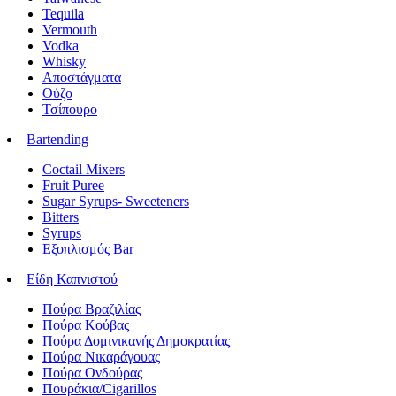
Tequila
Vermouth
Vodka
Whisky
Αποστάγματα
Ούζο
Τσίπουρο
Bartending
Coctail Mixers
Fruit Puree
Sugar Syrups- Sweeteners
Bitters
Syrups
Εξοπλισμός Bar
Είδη Καπνιστού
Πούρα Βραζιλίας
Πούρα Κούβας
Πούρα Δομινικανής Δημοκρατίας
Πούρα Νικαράγουας
Πούρα Ονδούρας
Πουράκια/Cigarillos