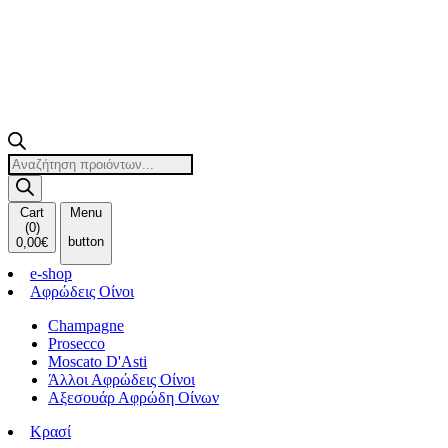
Products
search
Cart
Menu
(
0
)
button
0,00
€
e-shop
Αφρώδεις Οίνοι
Champagne
Prosecco
Moscato D'Asti
Άλλοι Αφρώδεις Οίνοι
Αξεσουάρ Αφρώδη Οίνων
Κρασί