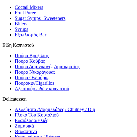
Coctail Mixers
Fruit Puree
Sugar Syrups- Sweeteners
Bitters
Syrups
Εξοπλισμός Bar
Είδη Καπνιστού
Πούρα Βραζιλίας
Πούρα Κούβας
Πούρα Δομινικανής Δημοκρατίας
Πούρα Νικαράγουας
Πούρα Ονδούρας
Πουράκια/Cigarillos
Αξεσουάρ ειδών καπνιστού
Delicatessen
Αλλείματα /Μαρμελάδες / Chutney / Dip
Γλυκά Του Κουταλιού
Ελαιόλαδο/Ελιές
Ζυμαρικά
Θαλασσινά
Καρυκεύματα / Βότανα