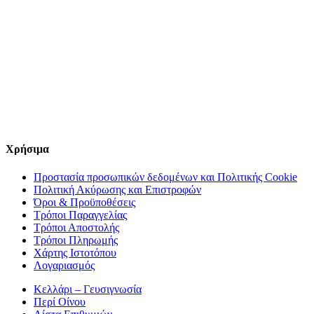
Χρήσιμα
Προστασία προσωπικών δεδομένων και Πολιτικής Cookie
Πολιτική Ακύρωσης και Επιστροφών
Όροι & Προϋποθέσεις
Τρόποι Παραγγελίας
Τρόποι Αποστολής
Τρόποι Πληρωμής
Χάρτης Ιστοτόπου
Λογαριασμός
Κελλάρι – Γευσιγνωσία
Περί Οίνου