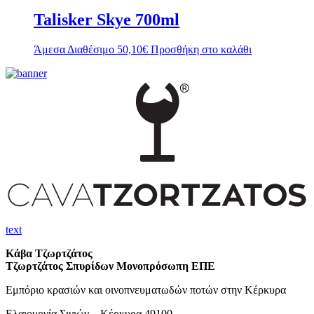
Talisker Skye 700ml
Άμεσα Διαθέσιμο
50,10
€
Προσθήκη στο καλάθι
text
Κάβα Τζωρτζάτος
Τζωρτζάτος Σπυρίδων Μονοπρόσωπη ΕΠΕ
Εμπόριο κρασιών και οινοπνευματωδών ποτών στην Κέρκυρα
Ελαιουργία Σινιών – Κέρκυρα 49100