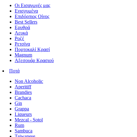
Οι Εισαγωγές μας
Ενισχυμένα
Επιδόρπιος Οίνος
Best Sellers
Ερυθρά
Λευκά
Ροζέ
Ρετσίνα
Πορτοκαλί Κρασί
Magnum
Αξεσουάρ Κρασιού
Ποτά
Non Alcoholic
Aperitiff
Brandies
Cachaca
Gin
Grappa
Liqueurs
Mezcal - Sotol
Rum
Sambuca
Taiwanese