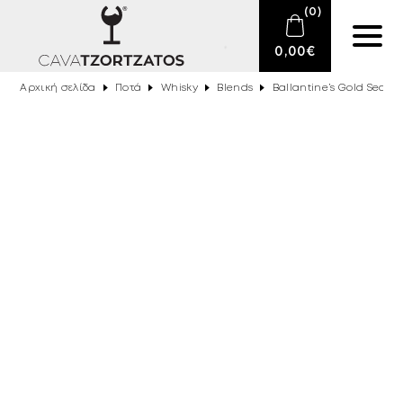
(
0
)
0,00
€
Αρχική σελίδα
Ποτά
Whisky
Blends
Ballantine’s Gold Seal 1
Κανένα προϊόν στο καλάθι σας.
E-SHOP
ΑΦΡΏΔΕΙΣ ΟΊΝΟΙ
ΚΡΑΣΊ
ΠΟΤΆ
BARTENDING
ΕΊΔΗ ΚΑΠΝΙΣΤΟΎ
DELICATESSEN