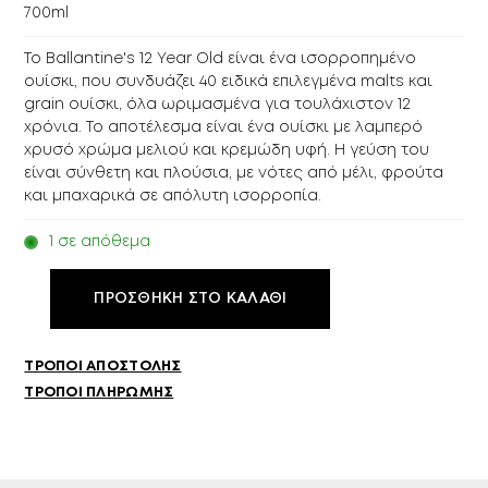
700ml
Το Ballantine's 12 Year Old είναι ένα ισορροπημένο
ουίσκι, που συνδυάζει 40 ειδικά επιλεγμένα malts και
grain ουίσκι, όλα ωριμασμένα για τουλάχιστον 12
χρόνια. Το αποτέλεσμα είναι ένα ουίσκι με λαμπερό
χρυσό χρώμα μελιού και κρεμώδη υφή. Η γεύση του
είναι σύνθετη και πλούσια, με νότες από μέλι, φρούτα
και μπαχαρικά σε απόλυτη ισορροπία.
1 σε απόθεμα
ΠΡΟΣΘΉΚΗ ΣΤΟ ΚΑΛΆΘΙ
ΤΡΌΠΟΙ ΑΠΟΣΤΟΛΉΣ
ΤΡΌΠΟΙ ΠΛΗΡΩΜΉΣ