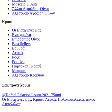
Moscato D'Asti
Άλλοι Αφρώδεις Οίνοι
Αξεσουάρ Αφρώδη Οίνων
Κρασί
Οι Εισαγωγές μας
Ενισχυμένα
Επιδόρπιος Οίνος
Best Sellers
Ερυθρά
Λευκά
Ροζέ
Ρετσίνα
Πορτοκαλί Κρασί
Magnum
Αξεσουάρ Κρασιού
Σας προτείνουμε
Οι Εισαγωγές μας
,
Κρασί
,
Λευκά
,
Πολυποικιλιακά
,
Ξένος
Αμπελώνας