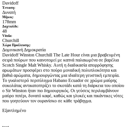
Davidoff
Ένταση:
Δυνατή
Μήκος:
178mm
Δαχτυλίδι:
48
Vitola:
Churchill
Xώρα Προέλευσης:
Δομινικανή Δημοκρατία
Davidoff Winston Churchill The Late Hour είναι μια βραβευμένη
σειρά πούρων που καινοτομεί με καπνά παλαιωμένα σε βαρέλια
Scotch Single Malt Whisky. Αυτή η διαδικασία απορρόφησης
αρωμάτων προσφέρει στο πούρο μοναδική πολυπλοκότητα και
βαθιά αρώματα, δημιουργώντας μια ιδιαίτερη γευστική εμπειρία.
Το γυαλιστερό περιτύλιγμα Habano Ecuador σε χρώμα μαύρης
σοκολάτας αντικατοπτρίζει το σκοτάδι κατά τη διάρκεια του οποίου
ο Sir Winston ήταν πιο δημιουργικός. Οι γεύσεις περιλαμβάνουν
μαύρο πιπέρι, δυνατό καφέ, καθώς και γλυκές και πικάντικες νότες
που γοητεύουν τον ουρανίσκο σε κάθε τράβηγμα.
Εξαντλημένο