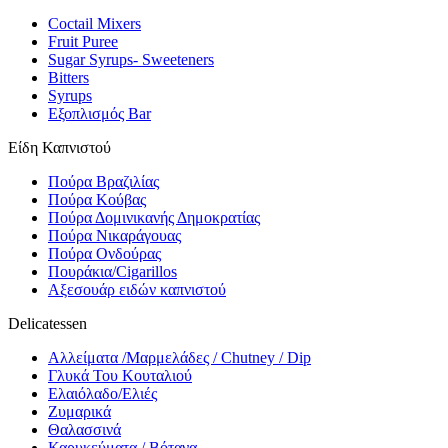
Coctail Mixers
Fruit Puree
Sugar Syrups- Sweeteners
Bitters
Syrups
Εξοπλισμός Bar
Είδη Καπνιστού
Πούρα Βραζιλίας
Πούρα Κούβας
Πούρα Δομινικανής Δημοκρατίας
Πούρα Νικαράγουας
Πούρα Ονδούρας
Πουράκια/Cigarillos
Αξεσουάρ ειδών καπνιστού
Delicatessen
Αλλείματα /Μαρμελάδες / Chutney / Dip
Γλυκά Του Κουταλιού
Ελαιόλαδο/Ελιές
Ζυμαρικά
Θαλασσινά
Καρυκεύματα / Βότανα