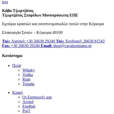
text
Κάβα Τζωρτζάτος
Τζωρτζάτος Σπυρίδων Μονοπρόσωπη ΕΠΕ
Εμπόριο κρασιών και οινοπνευματωδών ποτών στην Κέρκυρα
Ελαιουργία Σινιών – Κέρκυρα 49100
Τηλ:
Λιανική: +30 26630 29240
Τηλ:
Χονδρική: 26630 81543
Fax:
+30 26630 29240
Email:
shop@cavatzortzatos.gr
Κατάστημα
Ποτά
Whisky
Vodka
Rum
Tequila
Κρασί
Οι Εισαγωγές μας
Λευκά
Ερυθρά
Ροζέ