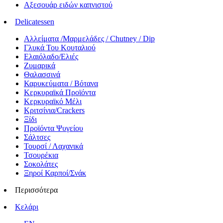
Αξεσουάρ ειδών καπνιστού
Delicatessen
Αλλείματα /Μαρμελάδες / Chutney / Dip
Γλυκά Του Κουταλιού
Ελαιόλαδο/Ελιές
Ζυμαρικά
Θαλασσινά
Καρυκεύματα / Βότανα
Κερκυραϊκά Προϊόντα
Κερκυραϊκό Μέλι
Κριτσίνια/Crackers
Ξίδι
Προϊόντα Ψυγείου
Σάλτσες
Τουρσί / Λαχανικά
Τσουρέκια
Σοκολάτες
Ξηροί Καρποί/Σνάκ
Περισσότερα
Κελάρι