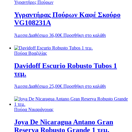
Υγραντήρες Πούρων
Υγραντήρας Πούρων Καφέ Σκούρο
VG108231A
Άμεσα Διαθέσιμο
36,00
€
Προσθήκη στο καλάθι
Πούρα Βραζιλίας
Davidoff Escurio Robusto Tubos 1
τεμ.
Άμεσα Διαθέσιμο
25,00
€
Προσθήκη στο καλάθι
Πούρα Νικαράγουας
Joya De Nicaragua Antano Gran
Reserva Robusto Grande 1 τεμ.