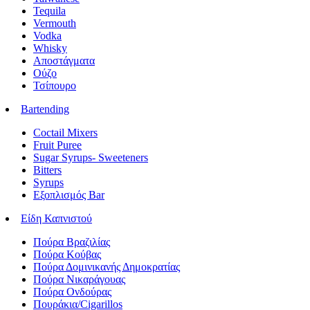
Tequila
Vermouth
Vodka
Whisky
Αποστάγματα
Ούζο
Τσίπουρο
Bartending
Coctail Mixers
Fruit Puree
Sugar Syrups- Sweeteners
Bitters
Syrups
Εξοπλισμός Bar
Είδη Καπνιστού
Πούρα Βραζιλίας
Πούρα Κούβας
Πούρα Δομινικανής Δημοκρατίας
Πούρα Νικαράγουας
Πούρα Ονδούρας
Πουράκια/Cigarillos