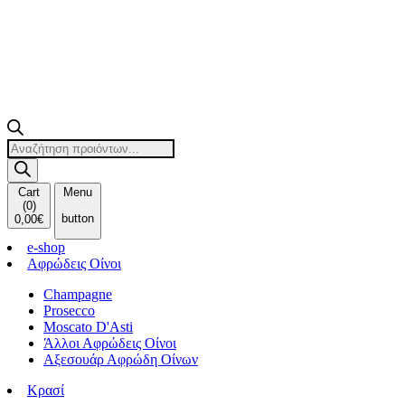
Products
search
Cart
Menu
(
0
)
button
0,00
€
e-shop
Αφρώδεις Οίνοι
Champagne
Prosecco
Moscato D'Asti
Άλλοι Αφρώδεις Οίνοι
Αξεσουάρ Αφρώδη Οίνων
Κρασί