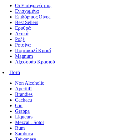
Οι Εισαγωγές μας
Ενισχυμένα
Επιδόρπιος Οίνος
Best Sellers
Ερυθρά
Λευκά
Ροζέ
Ρετσίνα
Πορτοκαλί Κρασί
Magnum
Αξεσουάρ Κρασιού
Ποτά
Non Alcoholic
Aperitiff
Brandies
Cachaca
Gin
Grappa
Liqueurs
Mezcal - Sotol
Rum
Sambuca
Taiwanese