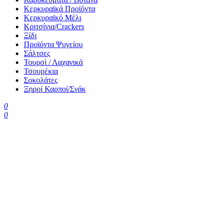
Κερκυραϊκά Προϊόντα
Κερκυραϊκό Μέλι
Κριτσίνια/Crackers
Ξίδι
Προϊόντα Ψυγείου
Σάλτσες
Τουρσί / Λαχανικά
Τσουρέκια
Σοκολάτες
Ξηροί Καρποί/Σνάκ
0
0