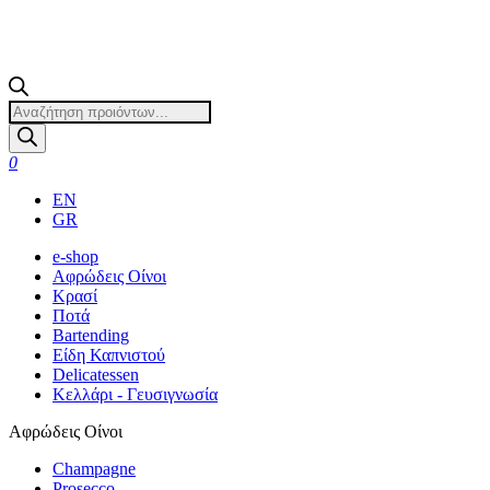
Products
search
0
EN
GR
e-shop
Αφρώδεις Οίνοι
Κρασί
Ποτά
Bartending
Είδη Καπνιστού
Delicatessen
Κελλάρι - Γευσιγνωσία
Αφρώδεις Οίνοι
Champagne
Prosecco