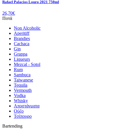
Rafael Palacios Louro 2021 750ml
26,70
€
Ποτά
Non Alcoholic
Aperitiff
Brandies
Cachaca
Gin
Grappa
Liqueurs
Mezcal - Sotol
Rum
Sambuca
Taiwanese
Tequila
Vermouth
Vodka
Whisky
Αποστάγματα
Ούζο
Τσίπουρο
Bartending