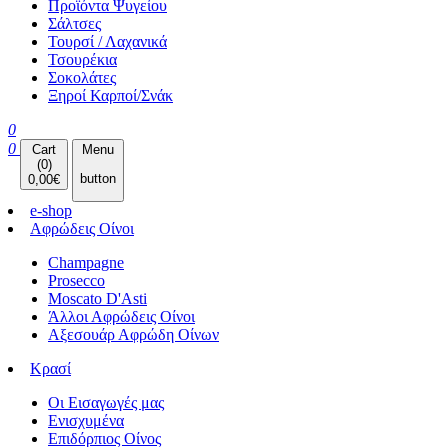
Προϊόντα Ψυγείου
Σάλτσες
Τουρσί / Λαχανικά
Τσουρέκια
Σοκολάτες
Ξηροί Καρποί/Σνάκ
0
0
Cart
Menu
(
0
)
button
0,00
€
e-shop
Αφρώδεις Οίνοι
Champagne
Prosecco
Moscato D'Asti
Άλλοι Αφρώδεις Οίνοι
Αξεσουάρ Αφρώδη Οίνων
Κρασί
Οι Εισαγωγές μας
Ενισχυμένα
Επιδόρπιος Οίνος