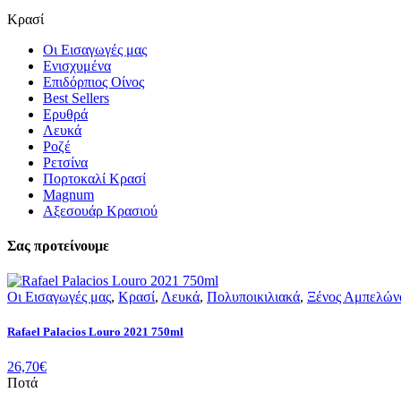
Κρασί
Οι Εισαγωγές μας
Ενισχυμένα
Επιδόρπιος Οίνος
Best Sellers
Ερυθρά
Λευκά
Ροζέ
Ρετσίνα
Πορτοκαλί Κρασί
Magnum
Αξεσουάρ Κρασιού
Σας προτείνουμε
Οι Εισαγωγές μας
,
Κρασί
,
Λευκά
,
Πολυποικιλιακά
,
Ξένος Αμπελών
Rafael Palacios Louro 2021 750ml
26,70
€
Ποτά