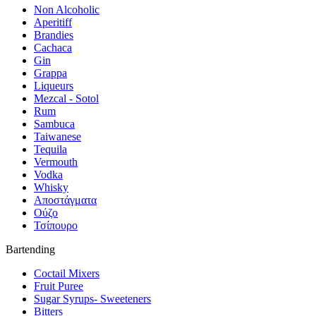
Non Alcoholic
Aperitiff
Brandies
Cachaca
Gin
Grappa
Liqueurs
Mezcal - Sotol
Rum
Sambuca
Taiwanese
Tequila
Vermouth
Vodka
Whisky
Αποστάγματα
Ούζο
Τσίπουρο
Bartending
Coctail Mixers
Fruit Puree
Sugar Syrups- Sweeteners
Bitters