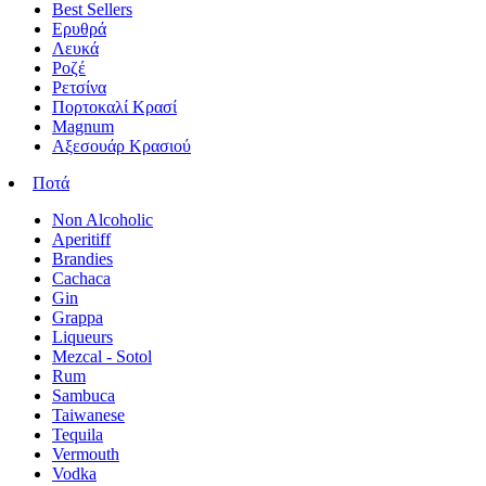
Best Sellers
Ερυθρά
Λευκά
Ροζέ
Ρετσίνα
Πορτοκαλί Κρασί
Magnum
Αξεσουάρ Κρασιού
Ποτά
Non Alcoholic
Aperitiff
Brandies
Cachaca
Gin
Grappa
Liqueurs
Mezcal - Sotol
Rum
Sambuca
Taiwanese
Tequila
Vermouth
Vodka