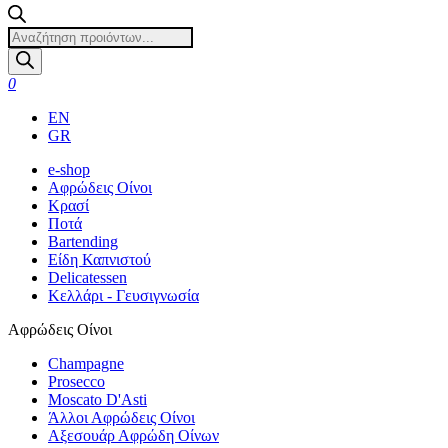
Products
search
0
EN
GR
e-shop
Αφρώδεις Οίνοι
Κρασί
Ποτά
Bartending
Είδη Καπνιστού
Delicatessen
Κελλάρι - Γευσιγνωσία
Αφρώδεις Οίνοι
Champagne
Prosecco
Moscato D'Asti
Άλλοι Αφρώδεις Οίνοι
Αξεσουάρ Αφρώδη Οίνων