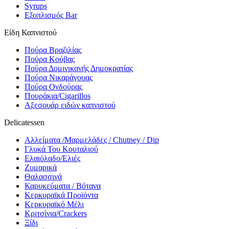
Syrups
Εξοπλισμός Bar
Είδη Καπνιστού
Πούρα Βραζιλίας
Πούρα Κούβας
Πούρα Δομινικανής Δημοκρατίας
Πούρα Νικαράγουας
Πούρα Ονδούρας
Πουράκια/Cigarillos
Αξεσουάρ ειδών καπνιστού
Delicatessen
Αλλείματα /Μαρμελάδες / Chutney / Dip
Γλυκά Του Κουταλιού
Ελαιόλαδο/Ελιές
Ζυμαρικά
Θαλασσινά
Καρυκεύματα / Βότανα
Κερκυραϊκά Προϊόντα
Κερκυραϊκό Μέλι
Κριτσίνια/Crackers
Ξίδι