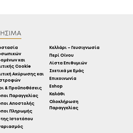
ΡΉΣΙΜΑ
οστασία
Κελλάρι – Γευσιγνωσία
οσωπικών
Περί Οίνου
ομένων και
Λίστα Επιθυμιών
ιτικής Cookie
Σχετικά με Εμάς
ιτική Ακύρωσης και
Επικοινωνία
ιστροφών
Eshop
ι & Προϋποθέσεις
Καλάθι
ποι Παραγγελίας
Ολοκλήρωση
όποι Αποστολής
Παραγγελίας
όποι Πληρωμής
της Ιστοτόπου
γαριασμός