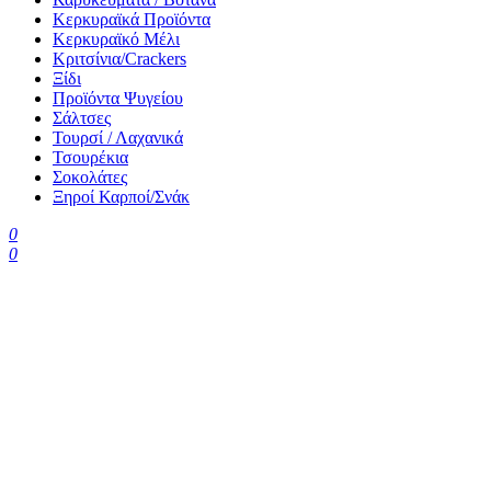
Κερκυραϊκά Προϊόντα
Κερκυραϊκό Μέλι
Κριτσίνια/Crackers
Ξίδι
Προϊόντα Ψυγείου
Σάλτσες
Τουρσί / Λαχανικά
Τσουρέκια
Σοκολάτες
Ξηροί Καρποί/Σνάκ
0
0