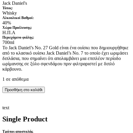
Jack Daniel's
Τύπος:
Whisky
Αλκοολικοί Βαθμοί:
40%
Xώρα Προέλευσης:
Η.Π.Α
Περιεχόμενο φιάλης:
700ml
Το Jack Daniel’s No. 27 Gold είναι ένα ουίσκι που δημιουργήθηκε
από το κλασικό ουίσκι Jack Daniel’s No. 7 το οποίο έχει ωριμάσει
διπλάσια, που σημαίνει ότι απολαμβάνει μια επιπλέον περίοδο
ωρίμανσης σε ξύλο σφενδάμου πριν φιλτραριστεί με διπλό
κάρβουνο.
1 σε απόθεμα
Προσθήκη στο καλάθι
text
Single Product
Τρόποι αποστολής