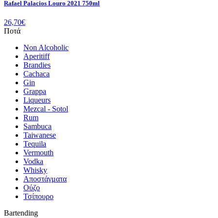
Rafael Palacios Louro 2021 750ml
26,70
€
Ποτά
Non Alcoholic
Aperitiff
Brandies
Cachaca
Gin
Grappa
Liqueurs
Mezcal - Sotol
Rum
Sambuca
Taiwanese
Tequila
Vermouth
Vodka
Whisky
Αποστάγματα
Ούζο
Τσίπουρο
Bartending