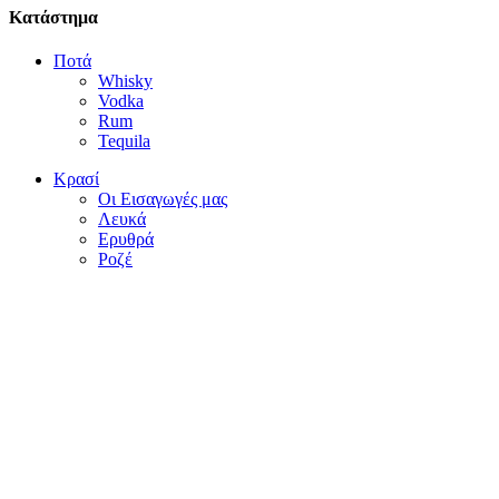
Κατάστημα
Ποτά
Whisky
Vodka
Rum
Tequila
Κρασί
Οι Εισαγωγές μας
Λευκά
Ερυθρά
Ροζέ