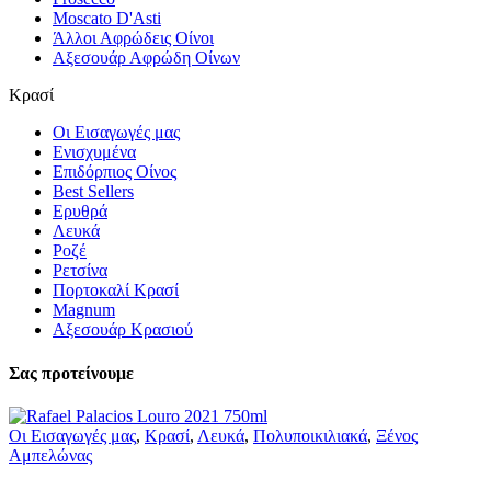
Moscato D'Asti
Άλλοι Αφρώδεις Οίνοι
Αξεσουάρ Αφρώδη Οίνων
Κρασί
Οι Εισαγωγές μας
Ενισχυμένα
Επιδόρπιος Οίνος
Best Sellers
Ερυθρά
Λευκά
Ροζέ
Ρετσίνα
Πορτοκαλί Κρασί
Magnum
Αξεσουάρ Κρασιού
Σας προτείνουμε
Οι Εισαγωγές μας
,
Κρασί
,
Λευκά
,
Πολυποικιλιακά
,
Ξένος
Αμπελώνας