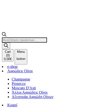
Products
search
Cart
Menu
(
0
)
button
0,00
€
e-shop
Αφρώδεις Οίνοι
Champagne
Prosecco
Moscato D'Asti
Άλλοι Αφρώδεις Οίνοι
Αξεσουάρ Αφρώδη Οίνων
Κρασί