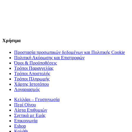
Χρήσιμα
Προστασία προσωπικών δεδομένων και Πολιτικής Cookie
Πολιτική Ακύρωσης και Επιστροφών
Όροι & Προϋποθέσεις
Τρόποι Παραγγελίας
Τρόποι Αποστολής
Τρόποι Πληρωμής
Χάρτης Ιστοτόπου
Λογαριασμός
Κελλάρι – Γευσιγνωσία
Περί Οίνου
Λίστα Επιθυμιών
Σχετικά με Εμάς
Επικοινωνία
Eshop
Καλάθι