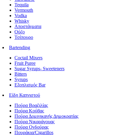
Tequila
Vermouth
Vodka
Whisky
Αποστάγματα
Ούζο
Τσίπουρο
Bartending
Coctail Mixers
Fruit Puree
Sugar Syrups- Sweeteners
Bitters
Syrups
Εξοπλισμός Bar
Είδη Καπνιστού
Πούρα Βραζιλίας
Πούρα Κούβας
Πούρα Δομινικανής Δημοκρατίας
Πούρα Νικαράγουας
Πούρα Ονδούρας
Πουράκια/Cigarillos