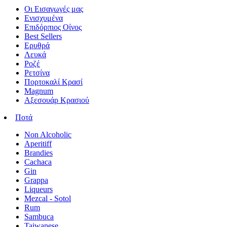
Οι Εισαγωγές μας
Ενισχυμένα
Επιδόρπιος Οίνος
Best Sellers
Ερυθρά
Λευκά
Ροζέ
Ρετσίνα
Πορτοκαλί Κρασί
Magnum
Αξεσουάρ Κρασιού
Ποτά
Non Alcoholic
Aperitiff
Brandies
Cachaca
Gin
Grappa
Liqueurs
Mezcal - Sotol
Rum
Sambuca
Taiwanese