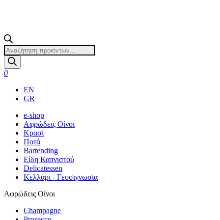
Products
search
0
EN
GR
e-shop
Αφρώδεις Οίνοι
Κρασί
Ποτά
Bartending
Είδη Καπνιστού
Delicatessen
Κελλάρι - Γευσιγνωσία
Αφρώδεις Οίνοι
Champagne
Prosecco