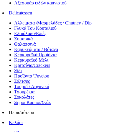
Αξεσουάρ ειδών καπνιστού
Delicatessen
Αλλείματα /Μαρμελάδες / Chutney / Dip
Γλυκά Του Κουταλιού
Ελαιόλαδο/Ελιές
Ζυμαρικά
Θαλασσινά
Καρυκεύματα / Βότανα
Κερκυραϊκά Προϊόντα
Κερκυραϊκό Μέλι
Κριτσίνια/Crackers
Ξίδι
Προϊόντα Ψυγείου
Σάλτσες
Τουρσί / Λαχανικά
Τσουρέκια
Σοκολάτες
Ξηροί Καρποί/Σνάκ
Περισσότερα
Κελάρι