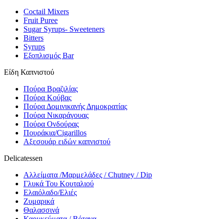
Coctail Mixers
Fruit Puree
Sugar Syrups- Sweeteners
Bitters
Syrups
Εξοπλισμός Bar
Είδη Καπνιστού
Πούρα Βραζιλίας
Πούρα Κούβας
Πούρα Δομινικανής Δημοκρατίας
Πούρα Νικαράγουας
Πούρα Ονδούρας
Πουράκια/Cigarillos
Αξεσουάρ ειδών καπνιστού
Delicatessen
Αλλείματα /Μαρμελάδες / Chutney / Dip
Γλυκά Του Κουταλιού
Ελαιόλαδο/Ελιές
Ζυμαρικά
Θαλασσινά
Καρυκεύματα / Βότανα