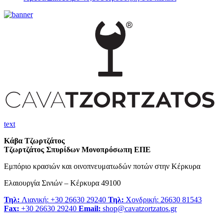
text
Κάβα Τζωρτζάτος
Τζωρτζάτος Σπυρίδων Μονοπρόσωπη ΕΠΕ
Εμπόριο κρασιών και οινοπνευματωδών ποτών στην Κέρκυρα
Ελαιουργία Σινιών – Κέρκυρα 49100
Τηλ:
Λιανική: +30 26630 29240
Τηλ:
Χονδρική: 26630 81543
Fax:
+30 26630 29240
Email:
shop@cavatzortzatos.gr