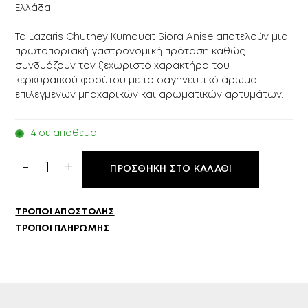
Ελλάδα
Τα Lazaris Chutney Kumquat Siora Anise αποτελούν μια
πρωτοποριακή γαστρονομική πρόταση καθώς
συνδυάζουν τον ξεχωριστό χαρακτήρα του
κερκυραϊκού φρούτου με το σαγηνευτικό άρωμα
επιλεγμένων μπαχαρικών και αρωματικών αρτυμάτων.
4 σε απόθεμα
Lazaris
ΠΡΟΣΘΉΚΗ ΣΤΟ ΚΑΛΆΘΙ
Chutney
Kumquat
Siora
ΤΡΌΠΟΙ ΑΠΟΣΤΟΛΉΣ
Anise
ΤΡΌΠΟΙ ΠΛΗΡΩΜΉΣ
220gr
ποσότητα