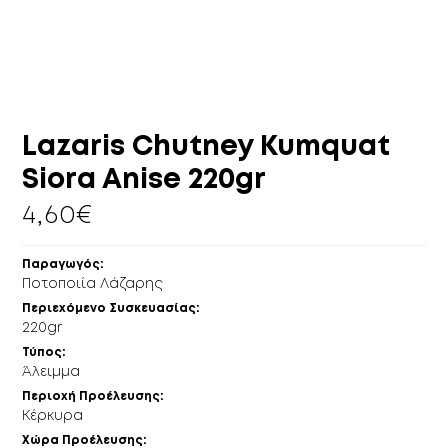
ΠΕΡΙΣΣΌΤΕΡΑ
ΚΕΛΆΡΙ
EN
GR
Lazaris Chutney Kumquat
Siora Anise 220gr
4,60
€
Παραγωγός:
Ποτοποιία Λάζαρης
Περιεχόμενο Συσκευασίας:
220gr
Τύπος:
Άλειμμα
Περιοχή Προέλευσης:
Κέρκυρα
Xώρα Προέλευσης: