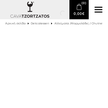
(
0
)
0,00
€
Αρχική σελίδα
Delicatessen
Αλλείματα /Μαρμελάδες / Chutney / 
Κανένα προϊόν στο καλάθι σας.
E-SHOP
ΑΦΡΏΔΕΙΣ ΟΊΝΟΙ
ΚΡΑΣΊ
ΠΟΤΆ
BARTENDING
ΕΊΔΗ ΚΑΠΝΙΣΤΟΎ
DELICATESSEN