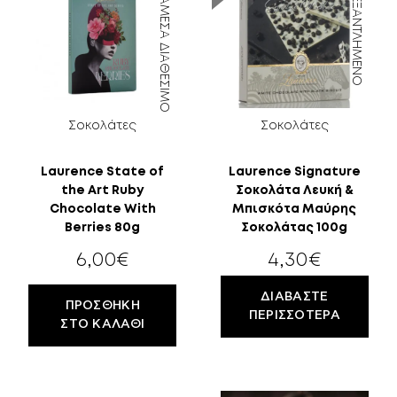
ΆΜΕΣΑ ΔΙΑΘΈΣΙΜΟ
ΕΞΑΝΤΛΗΜΈΝΟ
Σοκολάτες
Σοκολάτες
Laurence State of
Laurence Signature
the Art Ruby
Σοκολάτα Λευκή &
18
Chocolate With
Μπισκότα Μαύρης
Berries 80g
Σοκολάτας 100g
ΕΤΏΝ;
6,00
€
4,30
€
ΔΙΑΒΆΣΤΕ
ΠΡΟΣΘΉΚΗ
ΠΕΡΙΣΣΌΤΕΡΑ
ΣΤΟ ΚΑΛΆΘΙ