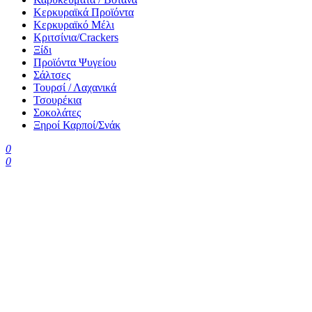
Κερκυραϊκά Προϊόντα
Κερκυραϊκό Μέλι
Κριτσίνια/Crackers
Ξίδι
Προϊόντα Ψυγείου
Σάλτσες
Τουρσί / Λαχανικά
Τσουρέκια
Σοκολάτες
Ξηροί Καρποί/Σνάκ
0
0