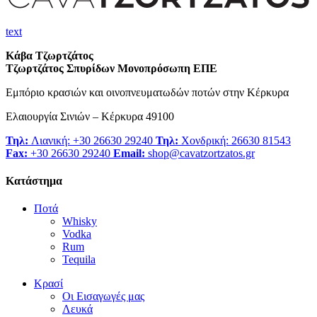
text
Κάβα Τζωρτζάτος
Τζωρτζάτος Σπυρίδων Μονοπρόσωπη ΕΠΕ
Εμπόριο κρασιών και οινοπνευματωδών ποτών στην Κέρκυρα
Ελαιουργία Σινιών – Κέρκυρα 49100
Τηλ:
Λιανική: +30 26630 29240
Τηλ:
Χονδρική: 26630 81543
Fax:
+30 26630 29240
Email:
shop@cavatzortzatos.gr
Κατάστημα
Ποτά
Whisky
Vodka
Rum
Tequila
Κρασί
Οι Εισαγωγές μας
Λευκά