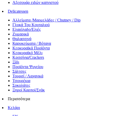
Αξεσουάρ ειδών καπνιστού
Delicatessen
Αλλείματα /Μαρμελάδες / Chutney / Dip
Γλυκά Του Κουταλιού
Ελαιόλαδο/Ελιές
Ζυμαρικά
Θαλασσινά
Καρυκεύματα / Βότανα
Κερκυραϊκά Προϊόντα
Κερκυραϊκό Μέλι
Κριτσίνια/Crackers
Ξίδι
Προϊόντα Ψυγείου
Σάλτσες
Τουρσί / Λαχανικά
Τσουρέκια
Σοκολάτες
Ξηροί Καρποί/Σνάκ
Περισσότερα
Κελάρι