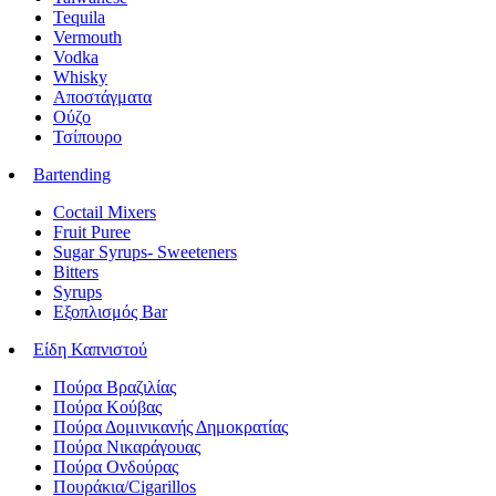
Tequila
Vermouth
Vodka
Whisky
Αποστάγματα
Ούζο
Τσίπουρο
Bartending
Coctail Mixers
Fruit Puree
Sugar Syrups- Sweeteners
Bitters
Syrups
Εξοπλισμός Bar
Είδη Καπνιστού
Πούρα Βραζιλίας
Πούρα Κούβας
Πούρα Δομινικανής Δημοκρατίας
Πούρα Νικαράγουας
Πούρα Ονδούρας
Πουράκια/Cigarillos