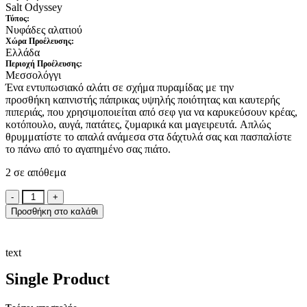
Salt Odyssey
Τύπος:
Nυφάδες αλατιού
Xώρα Προέλευσης:
Ελλάδα
Περιοχή Προέλευσης:
Μεσσολόγγι
Ένα εντυπωσιακό αλάτι σε σχήμα πυραμίδας με την
προσθήκη
καπνιστής πάπρικας υψηλής ποιότητας και καυτερής
πιπεριάς,
που χρησιμοποιείται από σεφ για να
καρυκεύσουν κρέας,
κοτόπουλο, αυγά, πατάτες, ζυμαρικά και μαγειρευτά.
Απλώς
θρυμματίστε το απαλά ανάμεσα στα δάχτυλά σας και πασπαλίστε
το πάνω από το αγαπημένο σας πιάτο.
2 σε απόθεμα
Νιφάδες
θαλασσινού
Προσθήκη στο καλάθι
αλατιού
καπνιστού
και
text
πικάντικου
75gr
Single Product
ποσότητα