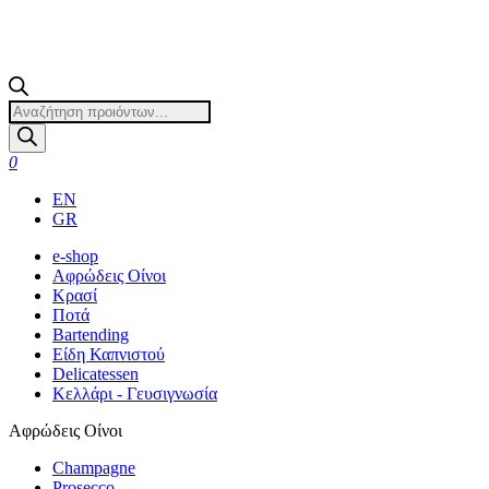
Products
search
0
EN
GR
e-shop
Αφρώδεις Οίνοι
Κρασί
Ποτά
Bartending
Είδη Καπνιστού
Delicatessen
Κελλάρι - Γευσιγνωσία
Αφρώδεις Οίνοι
Champagne
Prosecco