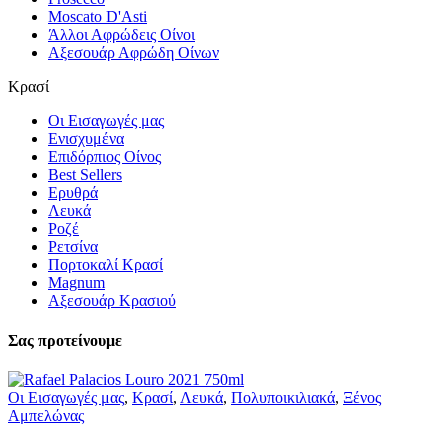
Moscato D'Asti
Άλλοι Αφρώδεις Οίνοι
Αξεσουάρ Αφρώδη Οίνων
Κρασί
Οι Εισαγωγές μας
Ενισχυμένα
Επιδόρπιος Οίνος
Best Sellers
Ερυθρά
Λευκά
Ροζέ
Ρετσίνα
Πορτοκαλί Κρασί
Magnum
Αξεσουάρ Κρασιού
Σας προτείνουμε
Οι Εισαγωγές μας
,
Κρασί
,
Λευκά
,
Πολυποικιλιακά
,
Ξένος
Αμπελώνας