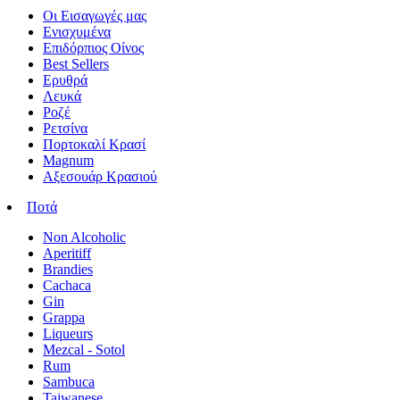
Οι Εισαγωγές μας
Ενισχυμένα
Επιδόρπιος Οίνος
Best Sellers
Ερυθρά
Λευκά
Ροζέ
Ρετσίνα
Πορτοκαλί Κρασί
Magnum
Αξεσουάρ Κρασιού
Ποτά
Non Alcoholic
Aperitiff
Brandies
Cachaca
Gin
Grappa
Liqueurs
Mezcal - Sotol
Rum
Sambuca
Taiwanese