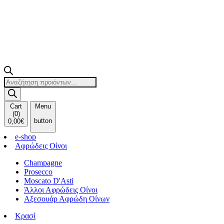
Products
search
Cart
Menu
(
0
)
button
0,00
€
e-shop
Αφρώδεις Οίνοι
Champagne
Prosecco
Moscato D'Asti
Άλλοι Αφρώδεις Οίνοι
Αξεσουάρ Αφρώδη Οίνων
Κρασί