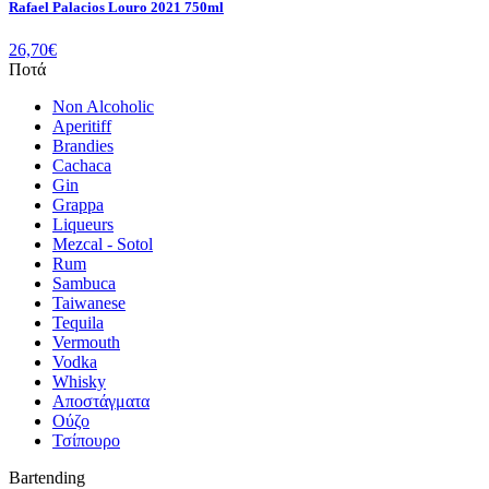
Rafael Palacios Louro 2021 750ml
26,70
€
Ποτά
Non Alcoholic
Aperitiff
Brandies
Cachaca
Gin
Grappa
Liqueurs
Mezcal - Sotol
Rum
Sambuca
Taiwanese
Tequila
Vermouth
Vodka
Whisky
Αποστάγματα
Ούζο
Τσίπουρο
Bartending