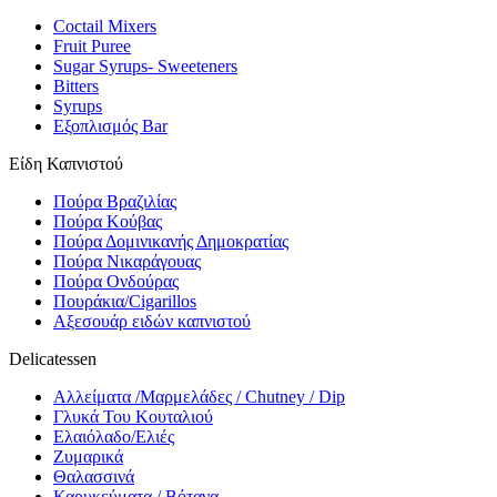
Coctail Mixers
Fruit Puree
Sugar Syrups- Sweeteners
Bitters
Syrups
Εξοπλισμός Bar
Είδη Καπνιστού
Πούρα Βραζιλίας
Πούρα Κούβας
Πούρα Δομινικανής Δημοκρατίας
Πούρα Νικαράγουας
Πούρα Ονδούρας
Πουράκια/Cigarillos
Αξεσουάρ ειδών καπνιστού
Delicatessen
Αλλείματα /Μαρμελάδες / Chutney / Dip
Γλυκά Του Κουταλιού
Ελαιόλαδο/Ελιές
Ζυμαρικά
Θαλασσινά
Καρυκεύματα / Βότανα