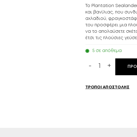
Το Plantation Sealander
και βανίλιας, που συν
αχλαδιού, φραγκοστάφυ
του προσφέρει μια πλο
να το απολαύσετε σκέτ
έτσι τις πλούσιες γεύσε
5 σε απόθεμα
Plantation
ΠΡΟ
Sealander
700ml
ποσότητα
ΤΡΌΠΟΙ ΑΠΟΣΤΟΛΉΣ