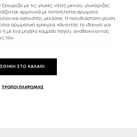
 ξεχωρίζει με τις γλυκές νότες μελιού, γλυκόριζας
ΠΕΡΙΣΣΌΤΕΡΑ
δυάζονται αρμονικά με λεπτεπίλεπτα αρώματα
λου και καπνιστής μελάσας. Η πολυδιάστατη γεύση
ΚΕΛΆΡΙ
ύσια αρωματική εμπειρία, κάνοντάς το ιδανικό για
ο ή με ένα μεγάλο κομμάτι πάγου, αναδεικνύοντας
EN
GR
ις του.
ΣΘΉΚΗ ΣΤΟ ΚΑΛΆΘΙ
ΤΡΌΠΟΙ ΠΛΗΡΩΜΉΣ