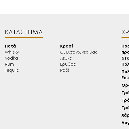
ΚΑΤΆΣΤΗΜΑ
Χ
Ποτά
Κρασί
Πρ
Whisky
Οι Εισαγωγές μας
πρ
Vodka
Λευκά
δεδ
Rum
Ερυθρά
Πολ
Tequila
Ροζέ
Πολ
Επ
Όρο
Τρό
Τρ
Τρ
Χάρ
Λο