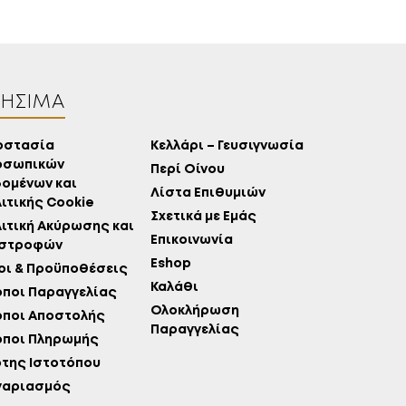
ΡΉΣΙΜΑ
οστασία
Κελλάρι – Γευσιγνωσία
οσωπικών
Περί Οίνου
ομένων και
Λίστα Επιθυμιών
ιτικής Cookie
Σχετικά με Εμάς
ιτική Ακύρωσης και
Επικοινωνία
ιστροφών
Eshop
ι & Προϋποθέσεις
Καλάθι
ποι Παραγγελίας
Ολοκλήρωση
όποι Αποστολής
Παραγγελίας
όποι Πληρωμής
της Ιστοτόπου
γαριασμός