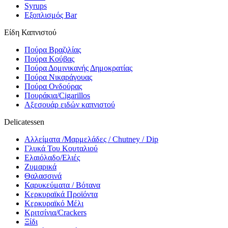
Syrups
Εξοπλισμός Bar
Είδη Καπνιστού
Πούρα Βραζιλίας
Πούρα Κούβας
Πούρα Δομινικανής Δημοκρατίας
Πούρα Νικαράγουας
Πούρα Ονδούρας
Πουράκια/Cigarillos
Αξεσουάρ ειδών καπνιστού
Delicatessen
Αλλείματα /Μαρμελάδες / Chutney / Dip
Γλυκά Του Κουταλιού
Ελαιόλαδο/Ελιές
Ζυμαρικά
Θαλασσινά
Καρυκεύματα / Βότανα
Κερκυραϊκά Προϊόντα
Κερκυραϊκό Μέλι
Κριτσίνια/Crackers
Ξίδι