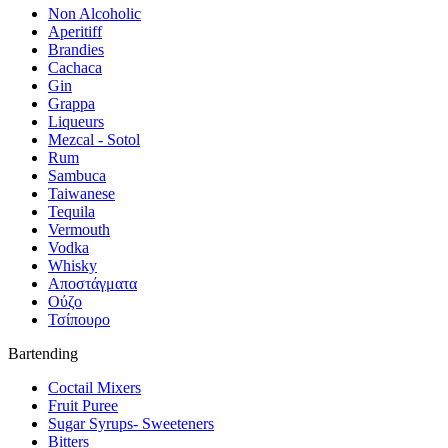
Non Alcoholic
Aperitiff
Brandies
Cachaca
Gin
Grappa
Liqueurs
Mezcal - Sotol
Rum
Sambuca
Taiwanese
Tequila
Vermouth
Vodka
Whisky
Αποστάγματα
Ούζο
Τσίπουρο
Bartending
Coctail Mixers
Fruit Puree
Sugar Syrups- Sweeteners
Bitters