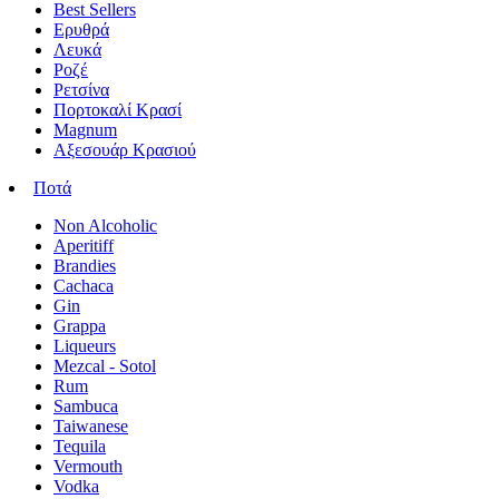
Best Sellers
Ερυθρά
Λευκά
Ροζέ
Ρετσίνα
Πορτοκαλί Κρασί
Magnum
Αξεσουάρ Κρασιού
Ποτά
Non Alcoholic
Aperitiff
Brandies
Cachaca
Gin
Grappa
Liqueurs
Mezcal - Sotol
Rum
Sambuca
Taiwanese
Tequila
Vermouth
Vodka