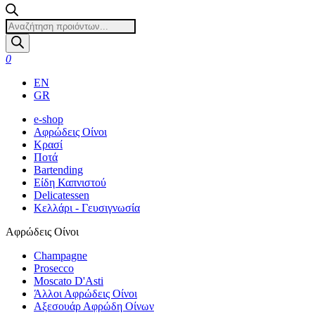
Products
search
0
EN
GR
e-shop
Αφρώδεις Οίνοι
Κρασί
Ποτά
Bartending
Είδη Καπνιστού
Delicatessen
Κελλάρι - Γευσιγνωσία
Αφρώδεις Οίνοι
Champagne
Prosecco
Moscato D'Asti
Άλλοι Αφρώδεις Οίνοι
Αξεσουάρ Αφρώδη Οίνων