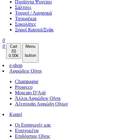
Προϊόντα Ψυγείου
Σάλτσες
Τουρσί / Λαχανικά
Τσουρέκια
Σοκολάτες
Ξηροί Καρποί/Σνάκ
0
0
Cart
Menu
(
0
)
button
0,00
€
e-shop
Αφρώδεις Οίνοι
Champagne
Prosecco
Moscato D'Asti
Άλλοι Αφρώδεις Οίνοι
Αξεσουάρ Αφρώδη Οίνων
Κρασί
Οι Εισαγωγές μας
Ενισχυμένα
Επιδόρπιος Οίνος