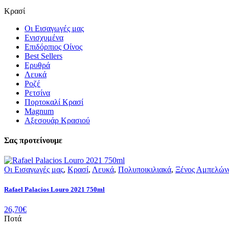
Κρασί
Οι Εισαγωγές μας
Ενισχυμένα
Επιδόρπιος Οίνος
Best Sellers
Ερυθρά
Λευκά
Ροζέ
Ρετσίνα
Πορτοκαλί Κρασί
Magnum
Αξεσουάρ Κρασιού
Σας προτείνουμε
Οι Εισαγωγές μας
,
Κρασί
,
Λευκά
,
Πολυποικιλιακά
,
Ξένος Αμπελών
Rafael Palacios Louro 2021 750ml
26,70
€
Ποτά