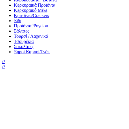
Κερκυραϊκά Προϊόντα
Κερκυραϊκό Μέλι
Κριτσίνια/Crackers
Ξίδι
Προϊόντα Ψυγείου
Σάλτσες
Τουρσί / Λαχανικά
Τσουρέκια
Σοκολάτες
Ξηροί Καρποί/Σνάκ
0
0