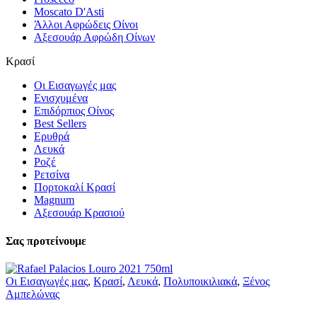
Moscato D'Asti
Άλλοι Αφρώδεις Οίνοι
Αξεσουάρ Αφρώδη Οίνων
Κρασί
Οι Εισαγωγές μας
Ενισχυμένα
Επιδόρπιος Οίνος
Best Sellers
Ερυθρά
Λευκά
Ροζέ
Ρετσίνα
Πορτοκαλί Κρασί
Magnum
Αξεσουάρ Κρασιού
Σας προτείνουμε
Οι Εισαγωγές μας
,
Κρασί
,
Λευκά
,
Πολυποικιλιακά
,
Ξένος
Αμπελώνας