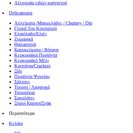
Αξεσουάρ ειδών καπνιστού
Delicatessen
Αλλείματα /Μαρμελάδες / Chutney / Dip
Γλυκά Του Κουταλιού
Ελαιόλαδο/Ελιές
Ζυμαρικά
Θαλασσινά
Καρυκεύματα / Βότανα
Κερκυραϊκά Προϊόντα
Κερκυραϊκό Μέλι
Κριτσίνια/Crackers
Ξίδι
Προϊόντα Ψυγείου
Σάλτσες
Τουρσί / Λαχανικά
Τσουρέκια
Σοκολάτες
Ξηροί Καρποί/Σνάκ
Περισσότερα
Κελάρι