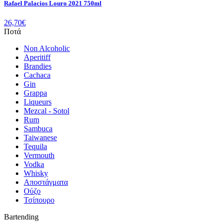
Rafael Palacios Louro 2021 750ml
26,70
€
Ποτά
Non Alcoholic
Aperitiff
Brandies
Cachaca
Gin
Grappa
Liqueurs
Mezcal - Sotol
Rum
Sambuca
Taiwanese
Tequila
Vermouth
Vodka
Whisky
Αποστάγματα
Ούζο
Τσίπουρο
Bartending