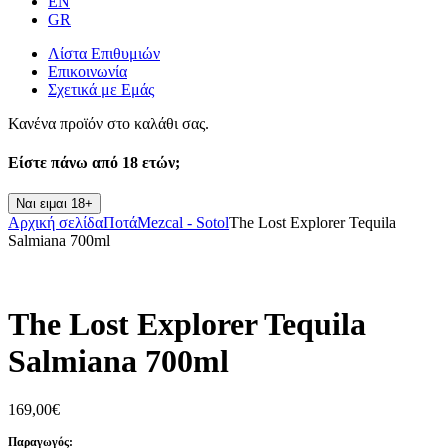
EN
GR
Λίστα Επιθυμιών
Επικοινωνία
Σχετικά με Εμάς
Κανένα προϊόν στο καλάθι σας.
Είστε πάνω από
18 ετών;
Ναι ειμαι 18+
Αρχική σελίδα
Ποτά
Mezcal - Sotol
The Lost Explorer Tequila
Salmiana 700ml
The Lost Explorer Tequila
Salmiana 700ml
169,00
€
Παραγωγός: