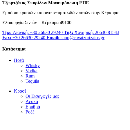
Τζωρτζάτος Σπυρίδων Μονοπρόσωπη ΕΠΕ
Εμπόριο κρασιών και οινοπνευματωδών ποτών στην Κέρκυρα
Ελαιουργία Σινιών – Κέρκυρα 49100
Τηλ:
Λιανική: +30 26630 29240
Τηλ:
Χονδρική: 26630 81543
Fax:
+30 26630 29240
Email:
shop@cavatzortzatos.gr
Κατάστημα
Ποτά
Whisky
Vodka
Rum
Tequila
Κρασί
Οι Εισαγωγές μας
Λευκά
Ερυθρά
Ροζέ