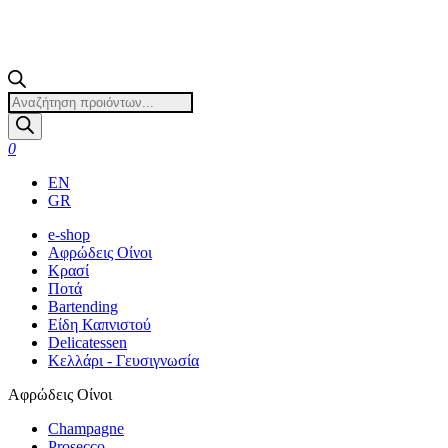
Products
search
0
EN
GR
e-shop
Αφρώδεις Οίνοι
Κρασί
Ποτά
Bartending
Είδη Καπνιστού
Delicatessen
Κελλάρι - Γευσιγνωσία
Αφρώδεις Οίνοι
Champagne
Prosecco