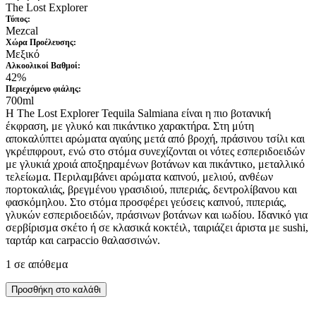
The Lost Explorer
Τύπος:
Mezcal
Xώρα Προέλευσης:
Μεξικό
Αλκοολικοί Βαθμοί:
42%
Περιεχόμενο φιάλης:
700ml
Η The Lost Explorer Tequila Salmiana είναι η πιο βοτανική
έκφραση, με γλυκό και πικάντικο χαρακτήρα. Στη μύτη
αποκαλύπτει αρώματα αγαύης μετά από βροχή, πράσινου τσίλι και
γκρέιπφρουτ, ενώ στο στόμα συνεχίζονται οι νότες εσπεριδοειδών
με γλυκιά χροιά αποξηραμένων βοτάνων και πικάντικο, μεταλλικό
τελείωμα. Περιλαμβάνει αρώματα καπνού, μελιού, ανθέων
πορτοκαλιάς, βρεγμένου γρασιδιού, πιπεριάς, δεντρολίβανου και
φασκόμηλου. Στο στόμα προσφέρει γεύσεις καπνού, πιπεριάς,
γλυκών εσπεριδοειδών, πράσινων βοτάνων και ιωδίου. Ιδανικό για
σερβίρισμα σκέτο ή σε κλασικά κοκτέιλ, ταιριάζει άριστα με sushi,
ταρτάρ και carpaccio θαλασσινών.
1 σε απόθεμα
Προσθήκη στο καλάθι