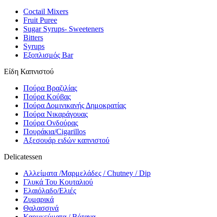
Coctail Mixers
Fruit Puree
Sugar Syrups- Sweeteners
Bitters
Syrups
Εξοπλισμός Bar
Είδη Καπνιστού
Πούρα Βραζιλίας
Πούρα Κούβας
Πούρα Δομινικανής Δημοκρατίας
Πούρα Νικαράγουας
Πούρα Ονδούρας
Πουράκια/Cigarillos
Αξεσουάρ ειδών καπνιστού
Delicatessen
Αλλείματα /Μαρμελάδες / Chutney / Dip
Γλυκά Του Κουταλιού
Ελαιόλαδο/Ελιές
Ζυμαρικά
Θαλασσινά
Καρυκεύματα / Βότανα