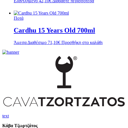
Εξαντλημένο
42,10
€
Διαβάστε περισσότερα
Ποτά
Cardhu 15 Years Old 700ml
Άμεσα Διαθέσιμο
71,10
€
Προσθήκη στο καλάθι
text
Κάβα Τζωρτζάτος