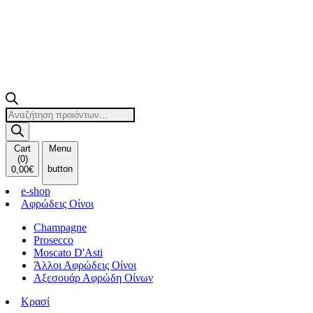
Products
search
Cart
Menu
(
0
)
button
0,00
€
e-shop
Αφρώδεις Οίνοι
Champagne
Prosecco
Moscato D'Asti
Άλλοι Αφρώδεις Οίνοι
Αξεσουάρ Αφρώδη Οίνων
Κρασί