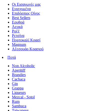
Οι Εισαγωγές μας
Ενισχυμένα
Επιδόρπιος Οίνος
Best Sellers
Ερυθρά
Λευκά
Ροζέ
Ρετσίνα
Πορτοκαλί Κρασί
Magnum
Αξεσουάρ Κρασιού
Ποτά
Non Alcoholic
Aperitiff
Brandies
Cachaca
Gin
Grappa
Liqueurs
Mezcal - Sotol
Rum
Sambuca
Taiwanese