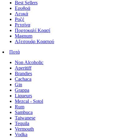
Best Sellers
Ερυθρά
Λευκά
Ροζέ
Ρετσίνα
Πορτοκαλί Κρασί
Magnum
Αξεσουάρ Κρασιού
Ποτά
Non Alcoholic
Aperitiff
Brandies
Cachaca
Gin
Grappa
Liqueurs
Mezcal - Sotol
Rum
Sambuca
Taiwanese
Tequila
Vermouth
Vodka