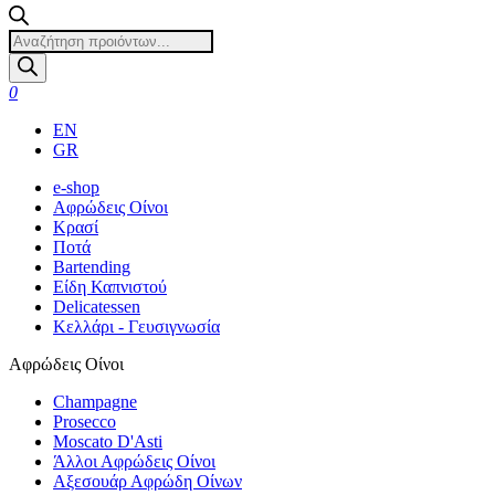
Products
search
0
EN
GR
e-shop
Αφρώδεις Οίνοι
Κρασί
Ποτά
Bartending
Είδη Καπνιστού
Delicatessen
Κελλάρι - Γευσιγνωσία
Αφρώδεις Οίνοι
Champagne
Prosecco
Moscato D'Asti
Άλλοι Αφρώδεις Οίνοι
Αξεσουάρ Αφρώδη Οίνων