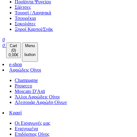
Προϊόντα Ψυγείου
Σάλτσες
Τουρσί / Λαχανικά
Τσουρέκια
Σοκολάτες
Ξηροί Καρποί/Σνάκ
0
0
Cart
Menu
(
0
)
button
0,00
€
e-shop
Αφρώδεις Οίνοι
Champagne
Prosecco
Moscato D'Asti
Άλλοι Αφρώδεις Οίνοι
Αξεσουάρ Αφρώδη Οίνων
Κρασί
Οι Εισαγωγές μας
Ενισχυμένα
Επιδόρπιος Οίνος