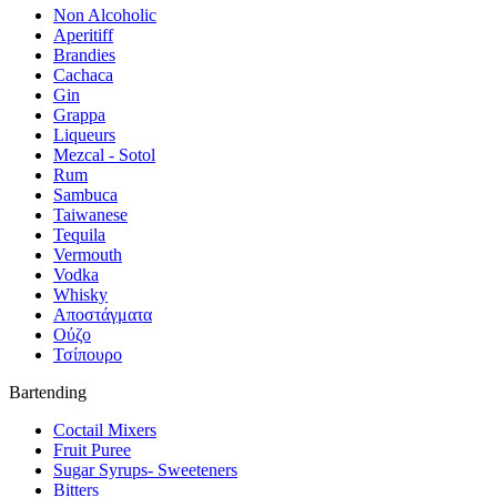
Non Alcoholic
Aperitiff
Brandies
Cachaca
Gin
Grappa
Liqueurs
Mezcal - Sotol
Rum
Sambuca
Taiwanese
Tequila
Vermouth
Vodka
Whisky
Αποστάγματα
Ούζο
Τσίπουρο
Bartending
Coctail Mixers
Fruit Puree
Sugar Syrups- Sweeteners
Bitters