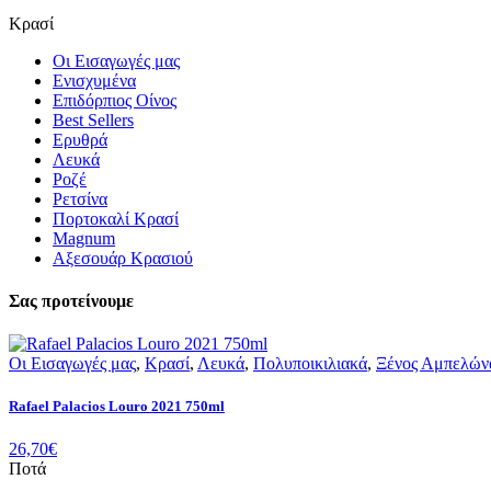
Κρασί
Οι Εισαγωγές μας
Ενισχυμένα
Επιδόρπιος Οίνος
Best Sellers
Ερυθρά
Λευκά
Ροζέ
Ρετσίνα
Πορτοκαλί Κρασί
Magnum
Αξεσουάρ Κρασιού
Σας προτείνουμε
Οι Εισαγωγές μας
,
Κρασί
,
Λευκά
,
Πολυποικιλιακά
,
Ξένος Αμπελών
Rafael Palacios Louro 2021 750ml
26,70
€
Ποτά