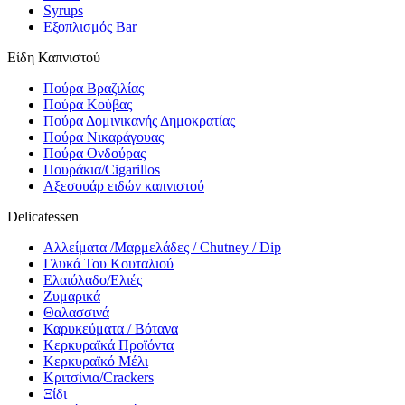
Syrups
Εξοπλισμός Bar
Είδη Καπνιστού
Πούρα Βραζιλίας
Πούρα Κούβας
Πούρα Δομινικανής Δημοκρατίας
Πούρα Νικαράγουας
Πούρα Ονδούρας
Πουράκια/Cigarillos
Αξεσουάρ ειδών καπνιστού
Delicatessen
Αλλείματα /Μαρμελάδες / Chutney / Dip
Γλυκά Του Κουταλιού
Ελαιόλαδο/Ελιές
Ζυμαρικά
Θαλασσινά
Καρυκεύματα / Βότανα
Κερκυραϊκά Προϊόντα
Κερκυραϊκό Μέλι
Κριτσίνια/Crackers
Ξίδι