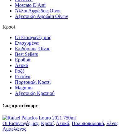
Moscato D'Asti
Άλλοι Αφρώδεις Οίνοι
Αξεσουάρ Αφρώδη Οίνων
Κρασί
Οι Εισαγωγές μας
Ενισχυμένα
Επιδόρπιος Οίνος
Best Sellers
Ερυθρά
Λευκά
Ροζέ
Ρετσίνα
Πορτοκαλί Κρασί
Magnum
Αξεσουάρ Κρασιού
Σας προτείνουμε
Οι Εισαγωγές μας
,
Κρασί
,
Λευκά
,
Πολυποικιλιακά
,
Ξένος
Αμπελώνας