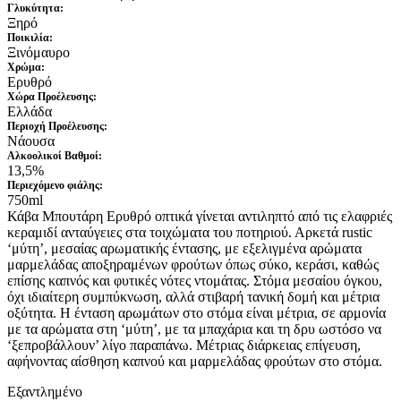
Γλυκύτητα:
Ξηρό
Ποικιλία:
Ξινόμαυρο
Χρώμα:
Ερυθρό
Xώρα Προέλευσης:
Ελλάδα
Περιοχή Προέλευσης:
Νάουσα
Αλκοολικοί Βαθμοί:
13,5%
Περιεχόμενο φιάλης:
750ml
Κάβα Μπουτάρη Ερυθρό οπτικά γίνεται αντιληπτό από τις ελαφριές
κεραμιδί ανταύγειες στα τοιχώματα του ποτηριού. Αρκετά rustic
‘μύτη’, μεσαίας αρωματικής έντασης, με εξελιγμένα αρώματα
μαρμελάδας αποξηραμένων φρούτων όπως σύκο, κεράσι, καθώς
επίσης καπνός και φυτικές νότες ντομάτας. Στόμα μεσαίου όγκου,
όχι ιδιαίτερη συμπύκνωση, αλλά στιβαρή τανική δομή και μέτρια
οξύτητα. Η ένταση αρωμάτων στο στόμα είναι μέτρια, σε αρμονία
με τα αρώματα στη ‘μύτη’, με τα μπαχάρια και τη δρυ ωστόσο να
‘ξεπροβάλλουν’ λίγο παραπάνω. Μέτριας διάρκειας επίγευση,
αφήνοντας αίσθηση καπνού και μαρμελάδας φρούτων στο στόμα.
Εξαντλημένο