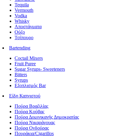
Tequila
Vermouth
Vodka
Whisky
Αποστάγματα
Ούζο
Τσίπουρο
Bartending
Coctail Mixers
Fruit Puree
Sugar Syrups- Sweeteners
Bitters
Syrups
Εξοπλισμός Bar
Είδη Καπνιστού
Πούρα Βραζιλίας
Πούρα Κούβας
Πούρα Δομινικανής Δημοκρατίας
Πούρα Νικαράγουας
Πούρα Ονδούρας
Πουράκια/Cigarillos