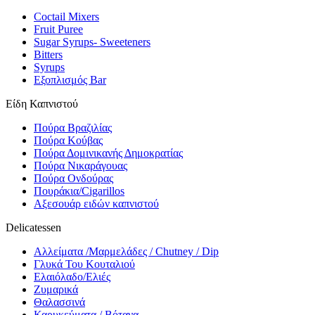
Coctail Mixers
Fruit Puree
Sugar Syrups- Sweeteners
Bitters
Syrups
Εξοπλισμός Bar
Είδη Καπνιστού
Πούρα Βραζιλίας
Πούρα Κούβας
Πούρα Δομινικανής Δημοκρατίας
Πούρα Νικαράγουας
Πούρα Ονδούρας
Πουράκια/Cigarillos
Αξεσουάρ ειδών καπνιστού
Delicatessen
Αλλείματα /Μαρμελάδες / Chutney / Dip
Γλυκά Του Κουταλιού
Ελαιόλαδο/Ελιές
Ζυμαρικά
Θαλασσινά
Καρυκεύματα / Βότανα