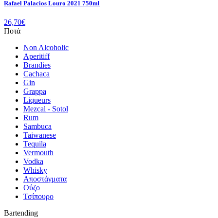
Rafael Palacios Louro 2021 750ml
26,70
€
Ποτά
Non Alcoholic
Aperitiff
Brandies
Cachaca
Gin
Grappa
Liqueurs
Mezcal - Sotol
Rum
Sambuca
Taiwanese
Tequila
Vermouth
Vodka
Whisky
Αποστάγματα
Ούζο
Τσίπουρο
Bartending