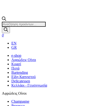
Products
search
0
EN
GR
e-shop
Αφρώδεις Οίνοι
Κρασί
Ποτά
Bartending
Είδη Καπνιστού
Delicatessen
Κελλάρι - Γευσιγνωσία
Αφρώδεις Οίνοι
Champagne
Prosecco