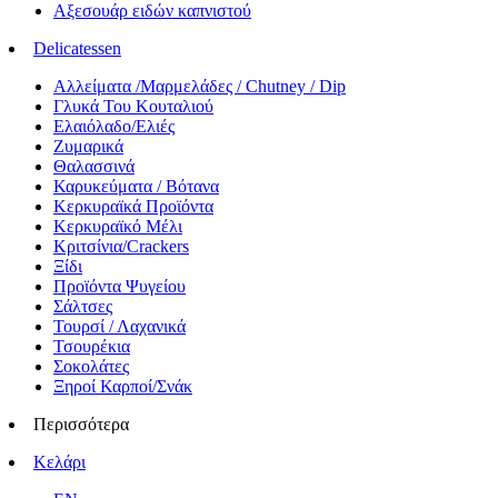
Αξεσουάρ ειδών καπνιστού
Delicatessen
Αλλείματα /Μαρμελάδες / Chutney / Dip
Γλυκά Του Κουταλιού
Ελαιόλαδο/Ελιές
Ζυμαρικά
Θαλασσινά
Καρυκεύματα / Βότανα
Κερκυραϊκά Προϊόντα
Κερκυραϊκό Μέλι
Κριτσίνια/Crackers
Ξίδι
Προϊόντα Ψυγείου
Σάλτσες
Τουρσί / Λαχανικά
Τσουρέκια
Σοκολάτες
Ξηροί Καρποί/Σνάκ
Περισσότερα
Κελάρι