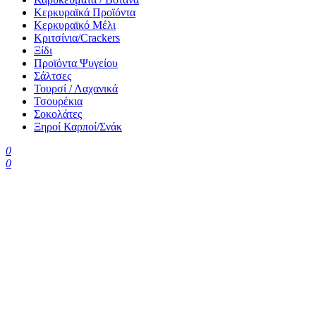
Κερκυραϊκά Προϊόντα
Κερκυραϊκό Μέλι
Κριτσίνια/Crackers
Ξίδι
Προϊόντα Ψυγείου
Σάλτσες
Τουρσί / Λαχανικά
Τσουρέκια
Σοκολάτες
Ξηροί Καρποί/Σνάκ
0
0