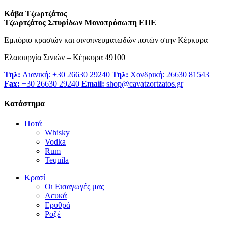
Κάβα Τζωρτζάτος
Τζωρτζάτος Σπυρίδων Μονοπρόσωπη ΕΠΕ
Εμπόριο κρασιών και οινοπνευματωδών ποτών στην Κέρκυρα
Ελαιουργία Σινιών – Κέρκυρα 49100
Τηλ:
Λιανική: +30 26630 29240
Τηλ:
Χονδρική: 26630 81543
Fax:
+30 26630 29240
Email:
shop@cavatzortzatos.gr
Κατάστημα
Ποτά
Whisky
Vodka
Rum
Tequila
Κρασί
Οι Εισαγωγές μας
Λευκά
Ερυθρά
Ροζέ